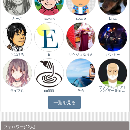
ぷーこ
naoking
sotaro
kinta
ちばひろ
E
リケジョゆうき
バントー
サプリメントアド
ライブ丸
nir888
そら
バイザー＠hir…
一覧を見る
フォロワー
(22人)