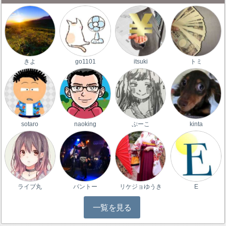
きよ
go1101
itsuki
トミ
sotaro
naoking
ぷーこ
kinta
ライブ丸
バントー
リケジョゆうき
E
一覧を見る