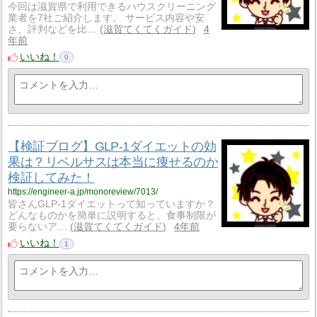
今回は滋賀県で利用できるハウスクリーニング
業者を7社ご紹介します。 サービス内容や安
さ、評判などを比…
滋賀てくてくガイド
4
年前
いいね！
0
【検証ブログ】GLP-1ダイエットの効
果は？リベルサスは本当に痩せるのか
検証してみた！
https://engineer-a.jp/monoreview/7013/
皆さんGLP-1ダイエットって知っていますか？
どんなものかを簡単に説明すると、食事制限が
要らないア…
滋賀てくてくガイド
4年前
いいね！
1