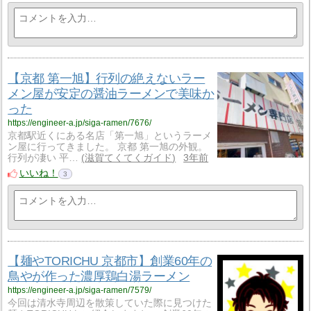
【京都 第一旭】行列の絶えないラー
メン屋が安定の醤油ラーメンで美味か
った
https://engineer-a.jp/siga-ramen/7676/
京都駅近くにある名店「第一旭」というラーメ
ン屋に行ってきました。 京都 第一旭の外観。
行列が凄い 平…
滋賀てくてくガイド
3年前
いいね！
3
【麺やTORICHU 京都市】創業60年の
鳥やが作った濃厚鶏白湯ラーメン
https://engineer-a.jp/siga-ramen/7579/
今回は清水寺周辺を散策していた際に見つけた