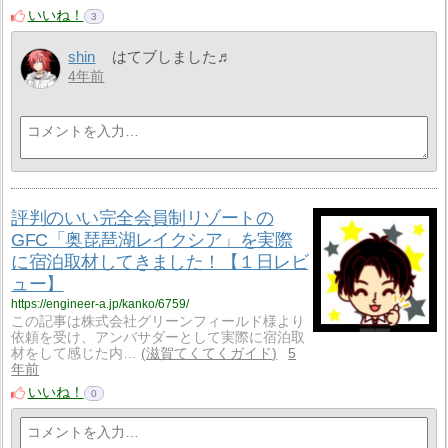
いいね！
3
shin
はてブしました♬
4年前
評判のいい完全会員制リゾートの
GFC「奥琵琶湖レイクシア」を実際
に宿泊取材してきました！【１日レビ
ュー】
https://engineer-a.jp/kanko/6759/
この記事は株式会社グリーンフィールド様より
依頼を受け、アンバサダーとして実際に宿泊取
材をして感じた内…
滋賀てくてくガイド
5
年前
いいね！
0