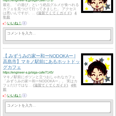
https://engineer-a.jp/siga-cafe/7172/
最近、「の遊び」という絶品グルメが食べれる
カフェを見つけて行ってきました。 アクセス
は悪いんですが、…
滋賀てくてくガイド
4
年前
いいね！
2
【 みずうみの家ー和ーNODOKAー |
高島市】マキノ駅前にあるホットドッ
グカフェ
https://engineer-a.jp/siga-cafe/7145/
マキノ駅前にポツンと立つおしゃれなカフェ
「みずうみの家ー和ーNODOKAー」。 実はカ
フェだけではな…
滋賀てくてくガイド
4年
前
いいね！
1