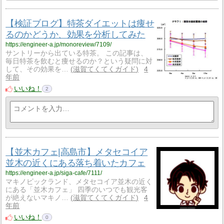
【検証ブログ】特茶ダイエットは痩せ
るのかどうか、効果を分析してみた
https://engineer-a.jp/monoreview/7109/
サントリーから出ている特茶。 この記事は、
毎日特茶を飲むと痩せるのか？という疑問に対
して、その効果を…
滋賀てくてくガイド
4
年前
いいね！
2
【並木カフェ|高島市】メタセコイア
並木の近くにある落ち着いたカフェ
https://engineer-a.jp/siga-cafe/7111/
マキノピックランド、メタセコイア並木の近く
にある「並木カフェ」 四季のいつでも観光客
が絶えないマキノ…
滋賀てくてくガイド
4
年前
いいね！
0