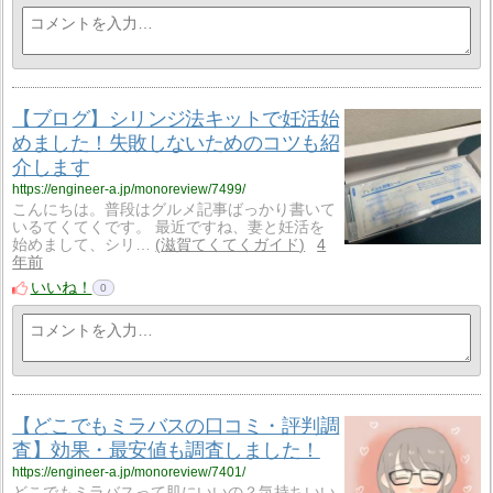
【ブログ】シリンジ法キットで妊活始
めました！失敗しないためのコツも紹
介します
https://engineer-a.jp/monoreview/7499/
こんにちは。普段はグルメ記事ばっかり書いて
いるてくてくです。 最近ですね、妻と妊活を
始めまして、シリ…
滋賀てくてくガイド
4
年前
いいね！
0
【どこでもミラバスの口コミ・評判調
査】効果・最安値も調査しました！
https://engineer-a.jp/monoreview/7401/
どこでもミラバスって肌にいいの？気持ちいい