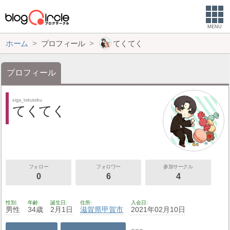
MENU
ホーム
プロフィール
てくてく
プロフィール
siga_tekuteku
てくてく
フォロー
フォロワー
参加サークル
0
6
4
性別
年齢
誕生日
住所
入会日
男性
34歳
2月1日
滋賀県
甲賀市
2021年02月10日