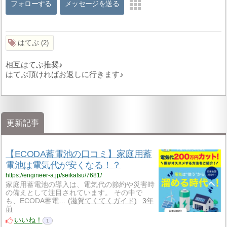
フォローする
メッセージを送る
はてぶ
2
相互はてぶ推奨♪
はてぶ頂ければお返しに行きます♪
更新記事
【ECODA蓄電池の口コミ】家庭用蓄
電池は電気代が安くなる！？
https://engineer-a.jp/seikatsu/7681/
家庭用蓄電池の導入は、電気代の節約や災害時
の備えとして注目されています。 その中で
も、ECODA蓄電…
滋賀てくてくガイド
3年
前
いいね！
1