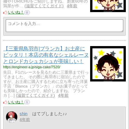
麺やTORICHUをご紹介しますね。 創業60年の
鶏屋が作…
滋賀てくてくガイド
4年前
いいね！
0
【三重県鳥羽市|ブランカ】お土産に
ピッタリ！本店の有名なシェルレーヌ
とロンドカシュカシュが美味しい！
https://engineer-a.jp/siga-cake/7520/
先日、F1のレースを見るために三重県まで行っ
てきました。 その際に鳥羽市に宿泊したので
すが、お土産に購入するために立ち寄った洋菓
子店「Blanca（ブランカ）」のお菓子がとって
も美味しかったので、紹介しますね。 ブラン
カ […]
滋賀てくてくガイド
4年前
いいね！
1
shin
はてブしました♪♪
4年前