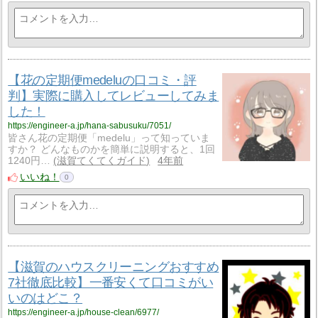
【花の定期便medeluの口コミ・評
判】実際に購入してレビューしてみま
した！
https://engineer-a.jp/hana-sabusuku/7051/
皆さん花の定期便「medelu」って知っていま
すか？ どんなものかを簡単に説明すると、1回
1240円…
滋賀てくてくガイド
4年前
いいね！
0
【滋賀のハウスクリーニングおすすめ
7社徹底比較】一番安くて口コミがい
いのはどこ？
https://engineer-a.jp/house-clean/6977/