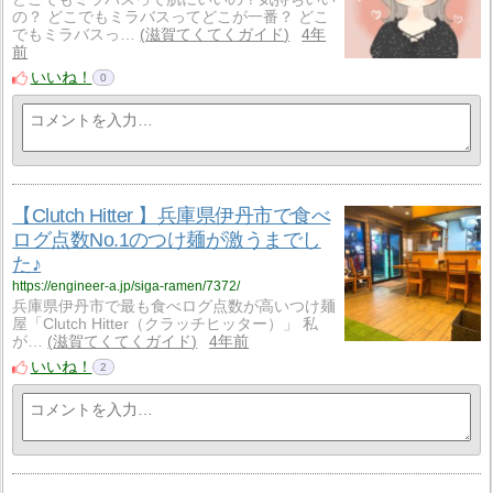
の？ どこでもミラバスってどこが一番？ どこ
でもミラバスっ…
滋賀てくてくガイド
4年
前
いいね！
0
【Clutch Hitter 】兵庫県伊丹市で食べ
ログ点数No.1のつけ麺が激うまでし
た♪
https://engineer-a.jp/siga-ramen/7372/
兵庫県伊丹市で最も食べログ点数が高いつけ麺
屋「Clutch Hitter（クラッチヒッター）」 私
が…
滋賀てくてくガイド
4年前
いいね！
2