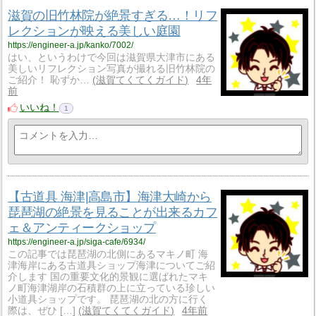
滋賀の旧竹林院が絶景すぎる…！リフ
レクションが映える美しい庭園
https://engineer-a.jp/kanko/7002/
はい、というわけで今回は滋賀県大津市にある
美しいリフレクション写真が撮れる旧竹林院の
ご紹介！ 恥ずか…
滋賀てくてくガイド
4年
前
いいね！
1
【古道具 海津|高島市】海津大崎から
琵琶湖の絶景を見ることが出来るカフ
ェ＆アンティークショップ
https://engineer-a.jp/siga-cafe/6934/
この記事では琵琶湖の北側にあるマキノ町 海
津海岸にある古道具ショップ海津についてご紹
介します 国の重要文化的景観に選ばれたマキ
ノ町海津湖岸の石積群の上に立っている珍しい
小道具ショップです。 琵琶湖の北の方に行く
際は、ぜひ […]
滋賀てくてくガイド
4年前