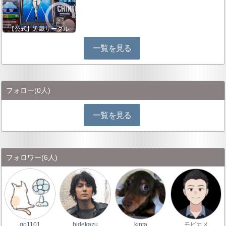
【公式】近畿サークル
一覧を見る
フォロー
(0人)
一覧を見る
フォロワー
(6人)
go1101
hidekazu
kinta
モビカメ