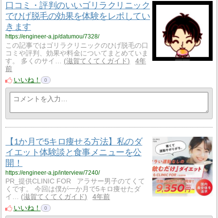
口コミ・評判のいいゴリラクリニック
でひげ脱毛の効果を体験をレポしてい
きます
https://engineer-a.jp/datumou/7328/
この記事ではゴリラクリニックのひげ脱毛の口
コミや評判、効果や料金についてまとめていま
す。 多くのサイ…
滋賀てくてくガイド
4年
前
いいね！
0
【1か月で5キロ痩せる方法】私のダ
イエット体験談と食事メニューを公
開！
https://engineer-a.jp/interview/7240/
PR_提供CLINIC FOR アラサー男子のてくて
くです。 今回は僕が一か月で5キロ痩せたダ
イ…
滋賀てくてくガイド
4年前
いいね！
0