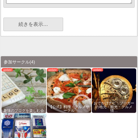
続きを表示…
参加サークル
(4)
おでかけナビ：ブロガー
【公式】料理・グルメサ
の地元・観光・グルメ
趣味のブログを楽しむ会
ークル
情…