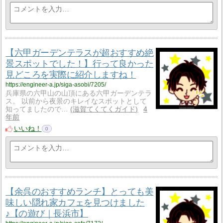
【六甲ガーデンテラスが超おすすめ絶
景スポットでした！】行って良かった
見どころを実際に紹介しますね！
https://engineer-a.jp/siga-asobi/7205/
兵庫県の六甲山の山頂にある六甲ガーデンテラ
ス。 以前から夜景のキレイなスポットとして
知ってましたので…
滋賀てくてくガイド
4
年前
いいね！
0
【余呉のおすすめランチ】とっても美
味しい隠れ家カフェを見つけました
♪【の遊び｜長浜市】