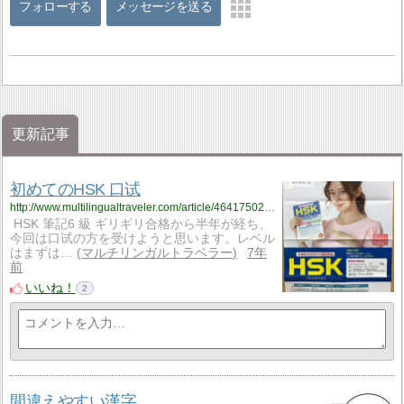
フォローする
メッセージを送る
更新記事
初めてのHSK 口试
http://www.multilingualtraveler.com/article/464175026.html
HSK 筆記6 級 ギリギリ合格から半年が経ち、
今回は口试の方を受けようと思います。レベル
はまずは…
マルチリンガルトラベラー
7年
前
いいね！
2
間違えやすい漢字