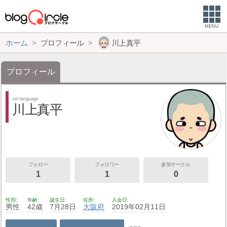
MENU
ホーム
プロフィール
川上真平
プロフィール
sin-language
川上真平
フォロー
フォロワー
参加サークル
1
1
0
性別
年齢
誕生日
住所
入会日
男性
42歳
7月28日
大阪府
2019年02月11日