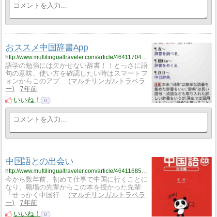
おススメ中国辞書App
http://www.multilingualtraveler.com/article/464117048.html
語学の勉強には欠かせない辞書！！とっさに語
句の意味、使い方を確認したい時はスマートフ
ォンからこのアプ…
マルチリンガルトラベラ
ー
7年前
いいね！
0
中国語との出会い
http://www.multilingualtraveler.com/article/464116854.html
今から数年前、初めて仕事で中国に行くことに
なり、職場の先輩からこの本を授かった先輩:
「せっかく中国行…
マルチリンガルトラベラ
ー
7年前
いいね！
0