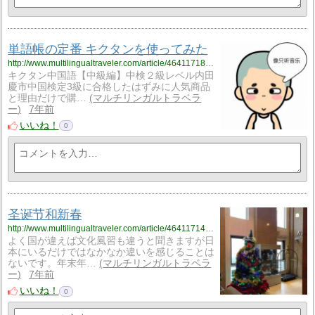
単語帳の定番 キクタンを使ってみた
http://www.multilingualtraveler.com/article/464117183.html
キクタン中国語【中級編】中検２級レベル内田
慶市中国検定3級に合格したはずみに人気商品
と理由だけで購…
マルチリンガルトラベラ
ー
7年前
いいね！
0
圣诞节和新春
http://www.multilingualtraveler.com/article/464117147.html
よく国が違えば文化風習も違うと聞きますが日
本にいるだけではなかなか違いを感じることは
ないです。年末年…
マルチリンガルトラベラ
ー
7年前
いいね！
0