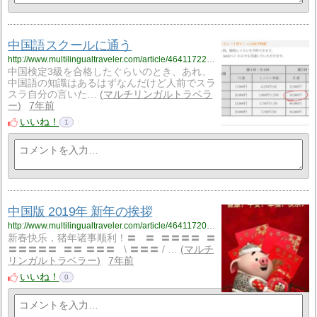
中国語スクールに通う
http://www.multilingualtraveler.com/article/464117228.html
中国検定3級を合格したぐらいのとき、あれ、
中国語の知識はあるはずなんだけど人前でスラ
スラ自分の言いた…
マルチリンガルトラベラ
ー
7年前
いいね！
1
中国版 2019年 新年の挨拶
http://www.multilingualtraveler.com/article/464117207.html
新春快乐，猪年诸事顺利！〓 〓 〓〓〓〓 〓
〓〓〓〓〓 〓〓 〓〓〓 \ 〓〓〓 / …
マルチ
リンガルトラベラー
7年前
いいね！
0