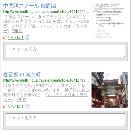
中国語スクール 奮闘編
http://www.multilingualtraveler.com/article/464159541.html
中国語スクールに通って三ヶ月ぐらいのこと
講師から内容フリーの日記を書いてみたらの提
案。とりあえず書…
マルチリンガルトラベラ
ー
7年前
いいね！
0
春節祭 In 南京町
http://www.multilingualtraveler.com/article/464117332.html
旧暦で節句を祝う中国では、旧暦のお正月を
「春節」として盛大に祝います。神戸市にある
南京町でも旧暦の正…
マルチリンガルトラベ
ラー
7年前
いいね！
0