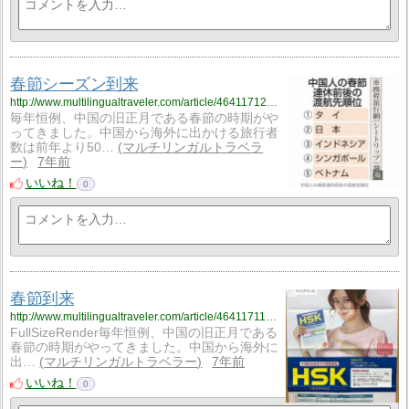
春節シーズン到来
http://www.multilingualtraveler.com/article/464117129.html
毎年恒例、中国の旧正月である春節の時期がや
ってきました。中国から海外に出かける旅行者
数は前年より50…
マルチリンガルトラベラ
ー
7年前
いいね！
0
春節到来
http://www.multilingualtraveler.com/article/464117112.html
FullSizeRender毎年恒例、中国の旧正月である
春節の時期がやってきました。中国から海外に
出…
マルチリンガルトラベラー
7年前
いいね！
0