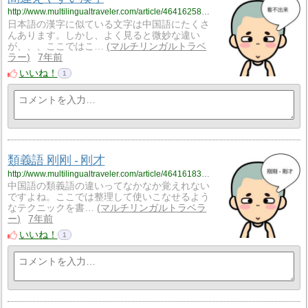
http://www.multilingualtraveler.com/article/464162580.html
日本語の漢字に似ている文字は中国語にたくさ
んあります。しかし、よく見ると微妙な違い
が、、、ここではこ…
マルチリンガルトラベ
ラー
7年前
いいね！
1
類義語 刚刚 - 刚才
http://www.multilingualtraveler.com/article/464161831.html
中国語の類義語の違いってなかなか覚えれない
ですよね。ここでは整理して使いこなせるよう
なテクニックを書…
マルチリンガルトラベラ
ー
7年前
いいね！
1