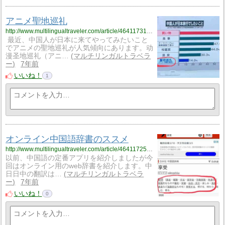
アニメ聖地巡礼
http://www.multilingualtraveler.com/article/464117319.html
最近、中国人が日本に来てやってみたいこと
でアニメの聖地巡礼が人気傾向にあります。动
漫圣地巡礼（アニ…
マルチリンガルトラベラ
ー
7年前
いいね！
1
オンライン中国語辞書のススメ
http://www.multilingualtraveler.com/article/464117254.html
以前、中国語の定番アプリを紹介しましたが今
回はオンライン用のweb辞書を紹介します。中
日日中の翻訳は…
マルチリンガルトラベラ
ー
7年前
いいね！
0