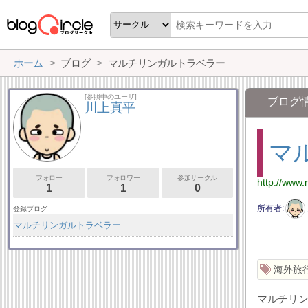
ホーム
ブログ
マルチリンガルトラベラー
[参照中のユーザ]
ブログ
川上真平
マ
フォロー
フォロワー
参加サークル
http://www.m
1
1
0
所有者
登録ブログ
マルチリンガルトラベラー
海外旅
マルチリ