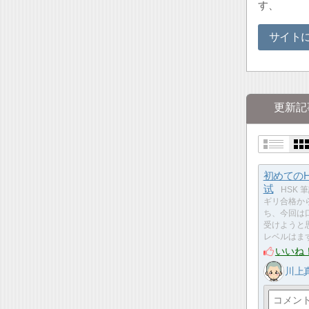
す、
サイト
更新記
初めてのH
试
HSK 筆
ギリ合格か
ち、今回は
受けようと
レベルはま
いいね
川上