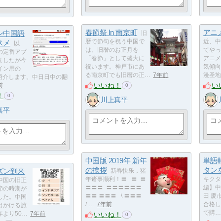
春節祭 In 南京町
アニ
ン中国語
旧
スメ
暦で節句を祝う中国で
近、中
以
は、旧暦のお正月を
てやっ
の定番アプ
「春節」として盛大に
アニメ
ましたが今
祝います。神戸市にあ
気傾向
イン用の
る南京町でも旧暦の正…
7年前
漫圣地
を紹介します。中日日中の翻
いいね！
い
前
0
！
0
川上真平
真平
中国版 2019年 新年
単語
の挨拶
タン
ズン到来
新春快乐，猪
年诸事顺利！〓 〓 〓
キクタ
中国の旧正
〓〓〓 〓〓〓〓〓〓
編】中
節の時期が
〓〓 〓〓〓 \ 〓〓〓
田 慶
した。中国
/ …
7年前
合格し
出かける旅
で購…
いいね！
年より50…
7年前
0