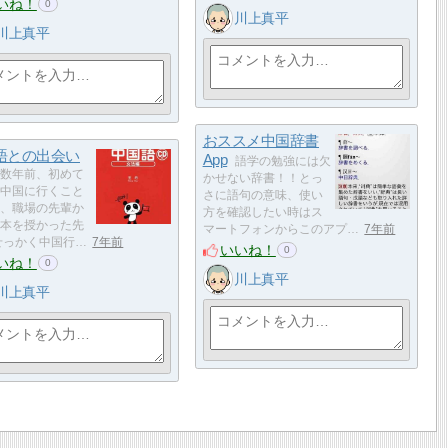
いね！
0
川上真平
川上真平
おススメ中国辞書
語との出会い
App
語学の勉強には欠
数年前、初めて
かせない辞書！！とっ
中国に行くこと
さに語句の意味、使い
、職場の先輩か
方を確認したい時はス
本を授かった先
マートフォンからこのアプ…
7年前
せっかく中国行…
7年前
いいね！
0
いね！
0
川上真平
川上真平