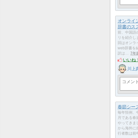
オンライ
辞書のス
前、中国語
リを紹介し
回はオンラ
web辞書
訳は…
7年
いいね
川上
春節シー
毎年恒例、
月である春
やってきま
から海外に
行者数は前