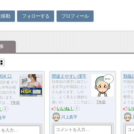
に移動
フォローする
プロフィール
事
SK 口
間違えやすい漢字
類義語
日本語の漢字に似てい
中国語
記6 級 ギリ
る文字は中国語にたく
ってな
ら半年が経
さんあります。しか
いです
口试の方を
し、よく見ると微妙な
整理し
思います。
違いが、、、ここではこ…
7年前
ような
ずは…
7年前
いいね！
い
！
1
2
川上真平
真平