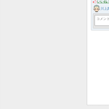
いいね
川上