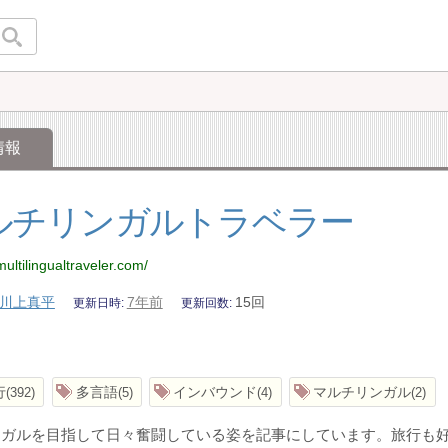
情報
ルチリンガルトラベラー
ultilingualtraveler.com/
川上真平
7年前
15回
更新日時
更新回数
行
多言語
インバウンド
マルチリンガル
392
5
4
2
ンガルを目指して日々奮闘している姿を記事にしています。旅行も