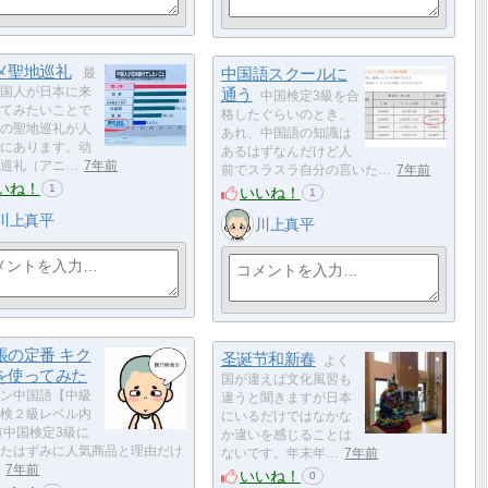
メ聖地巡礼
中国語スクールに
最
国人が日本に来
通う
中国検定3級を合
てみたいことで
格したぐらいのとき、
の聖地巡礼が人
あれ、中国語の知識は
にあります。动
あるはずなんだけど人
巡礼（アニ…
7年前
前でスラスラ自分の言いた…
7年前
いね！
1
いいね！
1
川上真平
川上真平
帳の定番 キク
圣诞节和新春
よく
を使ってみた
国が違えば文化風習も
ン中国語【中級
違うと聞きますが日本
検２級レベル内
にいるだけではなかな
市中国検定3級に
か違いを感じることは
たはずみに人気商品と理由だけ
ないです。年末年…
7年前
7年前
いいね！
0