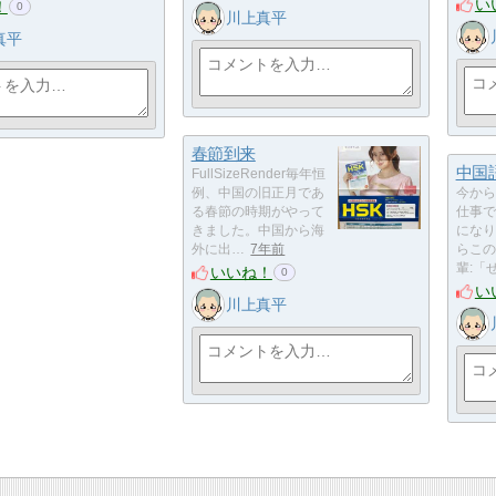
い
！
0
川上真平
真平
春節到来
中国
FullSizeRender毎年恒
例、中国の旧正月であ
今から
る春節の時期がやって
仕事で
きました。中国から海
になり
外に出…
7年前
らこの
輩:「
いいね！
0
い
川上真平