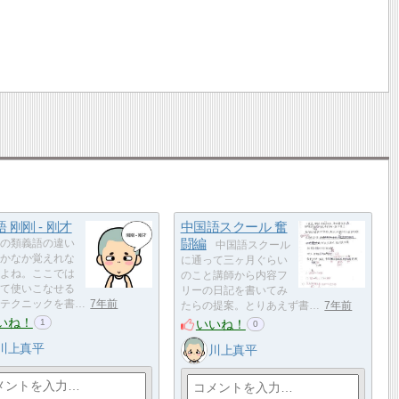
 刚刚 - 刚才
中国語スクール 奮
闘編
の類義語の違い
中国語スクール
かなか覚えれな
に通って三ヶ月ぐらい
よね。ここでは
のこと講師から内容フ
て使いこなせる
リーの日記を書いてみ
テクニックを書…
7年前
たらの提案。とりあえず書…
7年前
いね！
いいね！
1
0
川上真平
川上真平