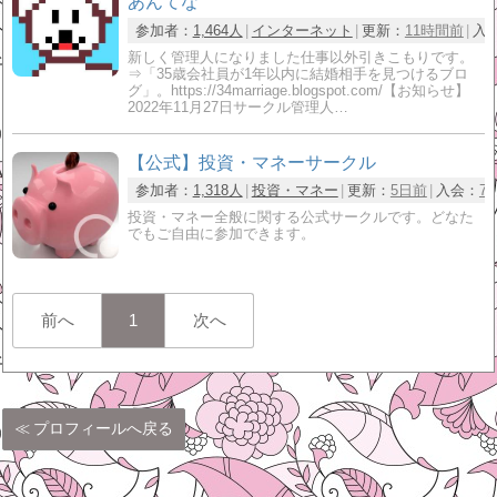
あんてな
参加者：
1,464人
インターネット
更新：
11時間前
入
新しく管理人になりました仕事以外引きこもりです。
⇒「35歳会社員が1年以内に結婚相手を見つけるブロ
グ」。https://34marriage.blogspot.com/【お知らせ】
2022年11月27日サークル管理人…
【公式】投資・マネーサークル
参加者：
1,318人
投資・マネー
更新：
5日前
入会：
7
投資・マネー全般に関する公式サークルです。どなた
でもご自由に参加できます。
前へ
1
次へ
プロフィールへ戻る