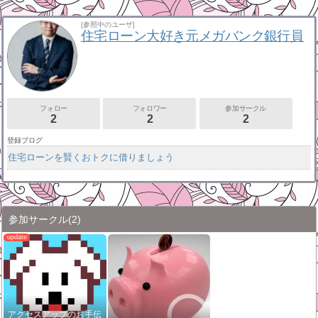
[参照中のユーザ]
住宅ローン大好き元メガバンク銀行員
フォロー
フォロワー
参加サークル
2
2
2
登録ブログ
住宅ローンを賢くおトクに借りましょう
参加サークル
(2)
アクセスアップのお手伝