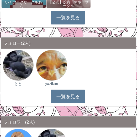
い！ブログサークルあ
【公式】投資・マネーサ
ん…
ークル
一覧を見る
フォロー
(2人)
とと
yazikun
一覧を見る
フォロワー
(2人)