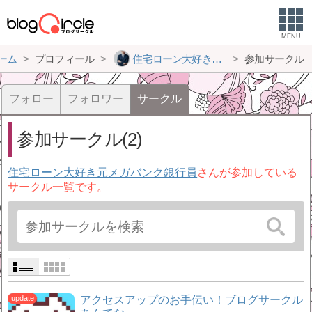
MENU
ーム
プロフィール
住宅ローン大好き元メガバンク銀行員
参加サークル
フォロー
フォロワー
サークル
参加サークル(2)
住宅ローン大好き元メガバンク銀行員
さんが参加している
サークル一覧です。
アクセスアップのお手伝い！ブログサークル