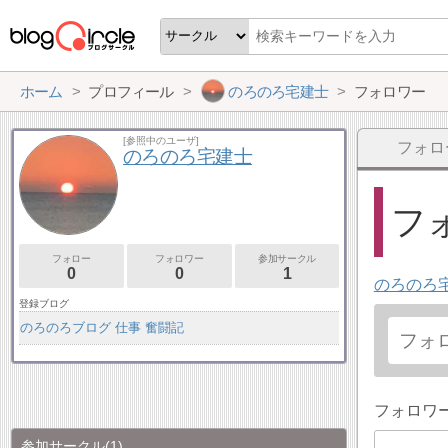
ホーム
プロフィール
のろのろ宅建士
フォロワー
[参照中のユーザ]
フォロ
のろのろ宅建士
フォ
フォロー
フォロワー
参加サークル
0
0
1
のろのろ
登録ブログ
のろのろブログ 仕事 奮闘記
フォロワ
参加サークル
(1)