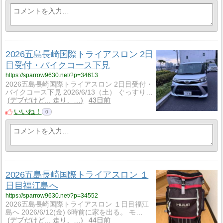
2026五島長崎国際トライアスロン 2日
目受付・バイクコース下見
https://sparrow9630.net/?p=34613
2026五島長崎国際トライアスロン 2日目受付・
バイクコース下見 2026/6/13（土） ぐっすり…
デブだけど... 走り、…
43日前
いいね！
0
2026五島長崎国際トライアスロン １
日目福江島へ
https://sparrow9630.net/?p=34552
2026五島長崎国際トライアスロン １日目福江
島へ 2026/6/12(金) 6時前に家を出る。 モ…
デブだけど... 走り、…
44日前