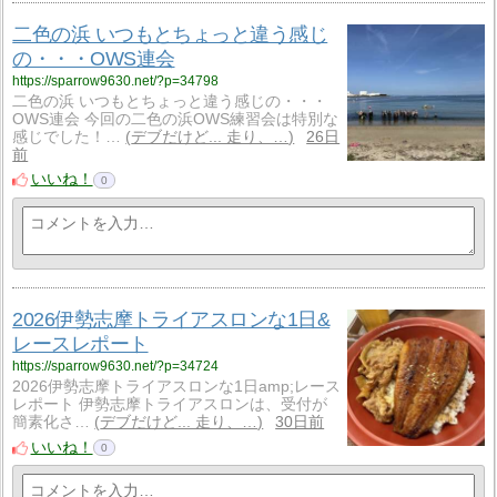
二色の浜 いつもとちょっと違う感じ
の・・・OWS連会
https://sparrow9630.net/?p=34798
二色の浜 いつもとちょっと違う感じの・・・
OWS連会 今回の二色の浜OWS練習会は特別な
感じでした！…
デブだけど... 走り、…
26日
前
いいね！
0
2026伊勢志摩トライアスロンな1日&
レースレポート
https://sparrow9630.net/?p=34724
2026伊勢志摩トライアスロンな1日amp;レース
レポート 伊勢志摩トライアスロンは、受付が
簡素化さ…
デブだけど... 走り、…
30日前
いいね！
0