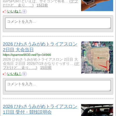
iGPSPORTといえば、サイコンで有名…
デブ
だけど... 走り、…
15日前
いいね！
0
2026 ひわさうみがめトライアスロン
2日目 大会当日
https://sparrow9630.net/?p=34966
2026 ひわさうみがめトライアスロン 2日目 大
会当日 ２日目 2026/7/19 かなりぐっすり…
デ
ブだけど... 走り、…
15日前
いいね！
0
2026 ひわさうみがめトライアスロン
1日目 受付・競技説明会