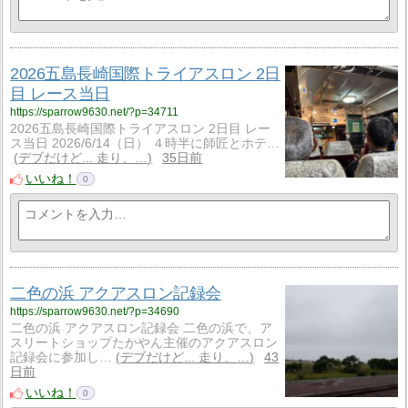
2026五島長崎国際トライアスロン 2日
目 レース当日
https://sparrow9630.net/?p=34711
2026五島長崎国際トライアスロン 2日目 レー
ス当日 2026/6/14（日） ４時半に師匠とホテ…
デブだけど... 走り、…
35日前
いいね！
0
二色の浜 アクアスロン記録会
https://sparrow9630.net/?p=34690
二色の浜 アクアスロン記録会 二色の浜で、ア
スリートショップたかやん主催のアクアスロン
記録会に参加し…
デブだけど... 走り、…
43
日前
いいね！
0