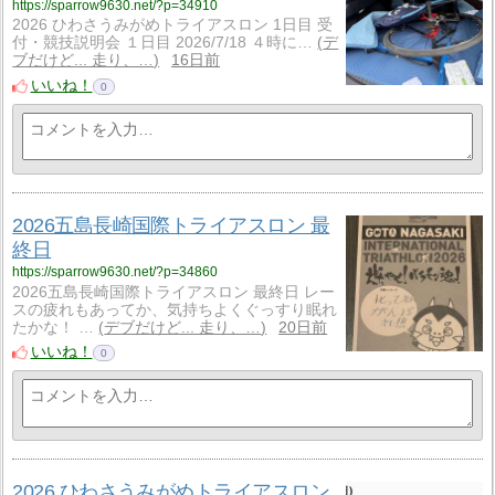
https://sparrow9630.net/?p=34910
2026 ひわさうみがめトライアスロン 1日目 受
付・競技説明会 １日目 2026/7/18 ４時に…
デ
ブだけど... 走り、…
16日前
いいね！
0
2026五島長崎国際トライアスロン 最
終日
https://sparrow9630.net/?p=34860
2026五島長崎国際トライアスロン 最終日 レー
スの疲れもあってか、気持ちよくぐっすり眠れ
たかな！ …
デブだけど... 走り、…
20日前
いいね！
0
2026 ひわさうみがめトライアスロン