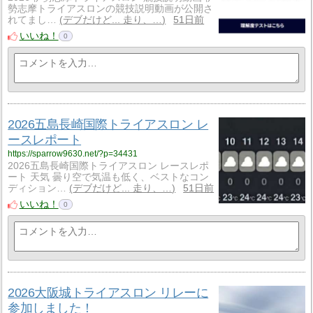
勢志摩トライアスロンの競技説明動画が公開さ
れてまし…
デブだけど... 走り、…
51日前
いいね！
0
2026五島長崎国際トライアスロン レ
ースレポート
https://sparrow9630.net/?p=34431
2026五島長崎国際トライアスロン レースレポ
ート 天気 曇り空で気温も低く、ベストなコン
ディション…
デブだけど... 走り、…
51日前
いいね！
0
2026大阪城トライアスロン リレーに
参加しました！