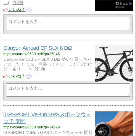
…
2日前
いいね！
0
Canyon Aeroad CF SLX 8 Di2
https://sparrow9630.net/?p=35045
Canyon Aeroad CF SLX 8 Di2 勢いで買っちゃ
いました！ まぁ、今乗ってるロー…
デブだけ
ど... 走り、…
2日前
いいね！
0
iGPSPORT VeRun GPSスポーツウォ
ッチ 開封
https://sparrow9630.net/?p=34999
iGPSPORT VeRun GPSスポーツウォッチ 開封