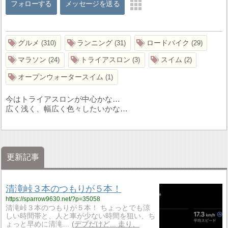
フォローする
メッセージを送る
グルメ
ランニング
ロードバイク
310
31
29
マラソン
トライアスロン
スイム
24
3
2
オープンウォータースイム
1
今はトライアスロンが中心かな…
広く浅く、幅広く色々したいかな…
更新記事
清滝峠３本のつもりが５本！
https://sparrow9630.net/?p=35058
清滝峠３本のつもりが５本！ ちょっとでも涼
しい時間帯と、人と車が少ない時間を狙い、ち
ょっと早めに清滝…
デブだけど... 走り、