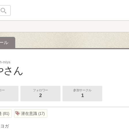
ール
ch-miya
やさん
ロー
フォロワー
参加サークル
2
1
発
潜在意識
81
17
はヨガ