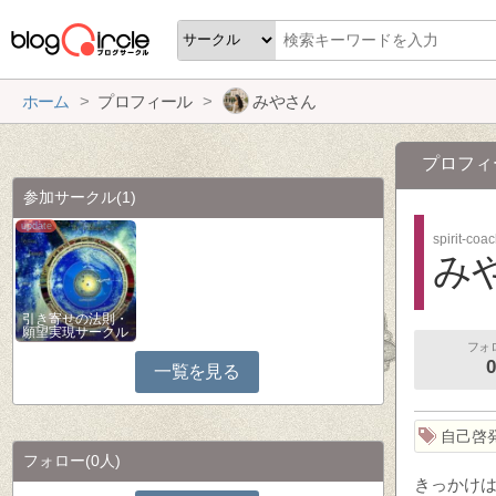
ホーム
プロフィール
みやさん
プロフィ
参加サークル
(1)
spirit-coa
み
引き寄せの法則・
願望実現サークル
フォ
0
一覧を見る
自己啓
フォロー
(0人)
きっかけ