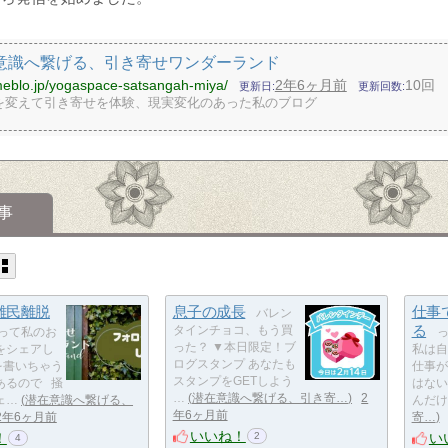
意識へ繋げる、引き寄せワンダーランド
meblo.jp/yogaspace-satsangah-miya/
2年6ヶ月前
10回
更新日
更新回数
を変えて引き寄せを体験、現実変化のあった私のブログ
事
難民離脱
息子の成長
仕事
バレン
る
タインチョコ、もう買
って私のお
っ
った？ ▼本日限定！ブ
をシェアし
私は自
ログスタンプ あなたも
を書いちゃう
仕事が
スタンプをGETしよう
あるので 掻
はない
…
潜在意識へ繋げる、引き寄…
2
ェ…
潜在意識へ繋げる、
んだけ
年6ヶ月前
2年6ヶ月前
寄…
いいね！
！
い
2
4