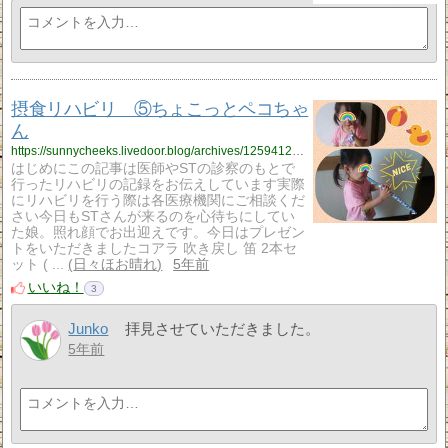
摂食リハビリ ⑤ちょこっとペコちゃ
ん
https://sunnycheeks.livedoor.blog/archives/12594121.html
はじめにこの記事は医師やSTの診察のもとで
行ったリハビリの記録をお伝えしています実際
にリハビリを行う際は各医療機関にご相談くだ
さい今日もSTさんが来るのを心待ちにしてい
た娘。照れ顔でお出迎えです。今日はプレゼン
トをいただきましたコアラ 吹き戻し 笛 2本セ
ット ( ...
日々ほお晴れ
5年前
いいね！
3
Junko
拝見させていただきました。
5年前