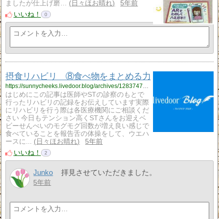
ましたが仕上げ磨…
日々ほお晴れ
5年前
いいね！
0
摂食リハビリ ⑧食べ物をまとめる力
https://sunnycheeks.livedoor.blog/archives/12837478.html
はじめにこの記事は医師やSTの診察のもとで
行ったリハビリの記録をお伝えしています実際
にリハビリを行う際は各医療機関にご相談くだ
さい 今日もテンション高くSTさんをお迎えベ
ビーせんべいのモグモグ回数が増え良い感じで
食べていることを報告舌の体操をして、ウエハ
ースに...
日々ほお晴れ
5年前
いいね！
2
Junko
拝見させていただきました。
5年前