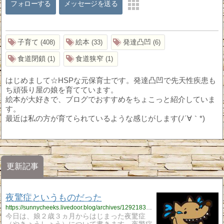
フォローする
メッセージを送る
子育て
絵本
発達凸凹
408
33
6
食道閉鎖
食道狭窄
1
1
はじめまして☆HSPな元保育士です。発達凸凹で先天性疾患も
ち頑張り屋の娘を育てています。
絵本が大好きで、ブログでおすすめをちょこっと紹介していま
す。
最近は私の方が育てられているような感じがします(ﾉ´∀｀*)
更新記事
夜驚症というものだった
https://sunnycheeks.livedoor.blog/archives/12921837.html
今日は、娘２歳３ヵ月からはじまった夜驚症