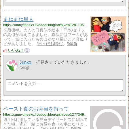
まねまね星人
https://sunnycheeks.livedoor.blog/archives/12811058.html
２歳後半。大人の口真似や絵本・TVのセリフ
の真似が増えてきました。真似にはブームがあ
って、気に入ったものはかなり長いこと真似リ
ピがありました。
日々ほお晴れ
5年前
いいね！
2
Junko
拝見させていただきました。
5年前
ペースト食のお弁当を持って
https://sunnycheeks.livedoor.blog/archives/12773492.html
週１回利用している児童デイサービスに馴れて
きた頃、皆と一緒にお昼を食べる事になりまし
た初回は私が付き…
日々ほお晴れ
5年前