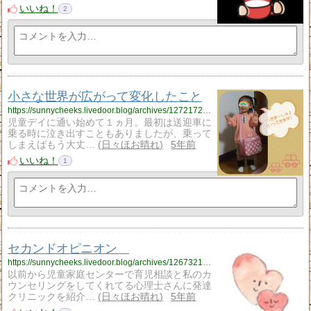
いいね！
2
小さな世界が広がって変化したこと
https://sunnycheeks.livedoor.blog/archives/12721727.html
児童デイに通い始めて１ヵ月。最初は送迎車に
乗る時に泣き出すこともありましたが、乗って
しまえばもう大丈…
日々ほお晴れ
5年前
いいね！
1
セカンドオピニオン
https://sunnycheeks.livedoor.blog/archives/12673212.html
以前から児童家庭センターで育児相談と私のカ
ウンセリングをしてくれてる心理士さんに発達
クリニックを紹介…
日々ほお晴れ
5年前