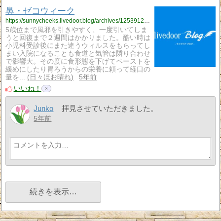
鼻・ゼコウィーク
https://sunnycheeks.livedoor.blog/archives/12539122.html
5歳位まで風邪を引きやすく、一度引いてしま
うと回復まで２週間はかかりました。酷い時は
小児科受診後にまた違うウィルスをもらってし
まい入院になることも食道と気管は隣り合わせ
で影響大。その度に食形態を下げてペーストを
緩めにしたり胃ろうからの栄養に頼って経口の
量を...
日々ほお晴れ
5年前
いいね！
3
Junko
拝見させていただきました。
5年前
続きを表示…