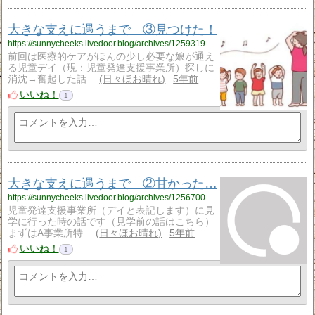
大きな支えに遇うまで ③見つけた！
https://sunnycheeks.livedoor.blog/archives/12593192.html
前回は医療的ケアがほんの少し必要な娘が通え
る児童デイ（現：児童発達支援事業所）探しに
消沈→奮起した話…
日々ほお晴れ
5年前
いいね！
1
大きな支えに遇うまで ②甘かった…
https://sunnycheeks.livedoor.blog/archives/12567005.html
児童発達支援事業所（デイと表記します）に見
学に行った時の話です（見学前の話はこちら）
まずはA事業所特…
日々ほお晴れ
5年前
いいね！
1