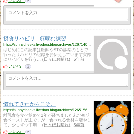
いいね！
2
摂食リハビリ ⑥噛む練習
https://sunnycheeks.livedoor.blog/archives/12671400.html
はじめにこの記事は医師やSTの診察のもとで
行ったリハビリの記録をお伝えしています実際
にリハビリを行う…
日々ほお晴れ
5年前
いいね！
2
慣れてきたからこそ。
https://sunnycheeks.livedoor.blog/archives/12651569.html
離乳食を食べ始めて1年が経ちました未だ初期
食ペーストが主ですが、食べれる食材を増やし
て、少しずつ中期…
日々ほお晴れ
5年前
いいね！
2