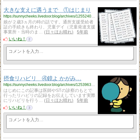
大きな支えに遇うまで ①はじまり
https://sunnycheeks.livedoor.blog/archives/12552407.html
娘が２歳3ヵ月の時の話です。通所支援受給者
証の手続きも終わり、児童デイ（児童発達支援
事業所・当時のま…
日々ほお晴れ
5年前
いいね！
2
摂食リハビリ ④鏡よ かがみ…
https://sunnycheeks.livedoor.blog/archives/12539638.html
はじめにこの記事は医師やSTの診察のもとで
行ったリハビリの記録をお伝えしています実際
にリハビリを行う…
日々ほお晴れ
5年前
いいね！
3