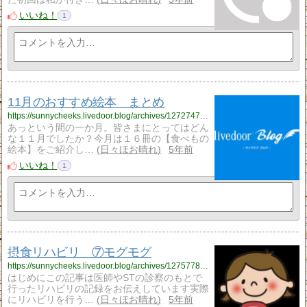
いいね！
1
11月のおすすめ絵本 まとめ
https://sunnycheeks.livedoor.blog/archives/12727471.html
あっという間の一か月。皆さまにとってはどん
な１１月でしたか？今月は１６冊の【食べもの
絵本】をご紹介し…
日々ほお晴れ
5年前
いいね！
1
摂食リハビリ ⑦モグモグ
https://sunnycheeks.livedoor.blog/archives/12757780.html
はじめにこの記事は医師やSTの診察のもとで
行ったリハビリの記録をお伝えしています実際
にリハビリを行う…
日々ほお晴れ
5年前