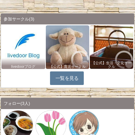
参加サークル
(3)
【公式】生活・文化サー
livedoorブログ
【公式】育児サークル
クル
一覧を見る
フォロー
(3人)