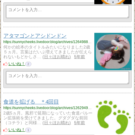
アタマゴンとアシドンドン
https://sunnycheeks.livedoor.blog/archives/12649884.html
何かの絵本のタイトルみたいになりました2歳
５ヵ月。言葉はだいぶ増えてきましたが伝えら
れないもどかしさ…
日々ほお晴れ
5年前
いいね！
2
食道を拡げる ＊4回目
https://sunnycheeks.livedoor.blog/archives/12629494.html
2歳5ヵ月。風邪で延期になっていた食道バルー
ン拡張術を受けてきました。グダグダな前回
（コチラ）と同様…
日々ほお晴れ
5年前
いいね！
1