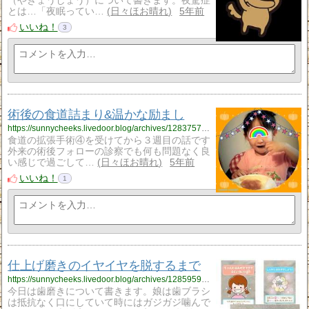
（やきょうしょう）について書きます。夜驚症
とは…「夜眠ってい…
日々ほお晴れ
5年前
いいね！
3
術後の食道詰まり&温かな励まし
https://sunnycheeks.livedoor.blog/archives/12837579.html
食道の拡張手術④を受けてから３週目の話です
外来の術後フォローの診察でも何も問題なく良
い感じで過ごして…
日々ほお晴れ
5年前
いいね！
1
仕上げ磨きのイヤイヤを脱するまで
https://sunnycheeks.livedoor.blog/archives/12859599.html
今日は歯磨きについて書きます。娘は歯ブラシ
は抵抗なく口にしていて時にはガジガジ噛んで