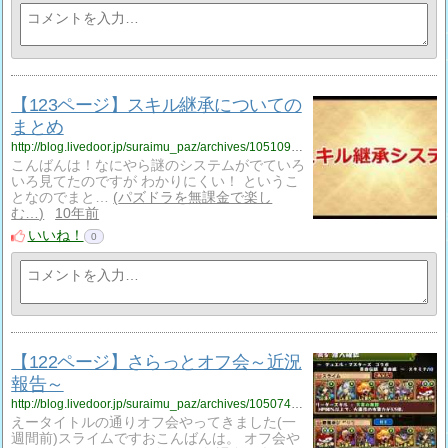
【123ページ】スキル継承についての
まとめ
http://blog.livedoor.jp/suraimu_paz/archives/1051091316.html
こんばんは！なにやら謎のシステムがでていろ
いろ見てたのですが わかりにくい！ というこ
となのでまと…
パズドラを無課金で楽し
む…
10年前
いいね！
0
【122ページ】さらっとオフ会～近況
報告～
http://blog.livedoor.jp/suraimu_paz/archives/1050742637.html
えータイトルの通りオフ会やってきました(一
週間前)スライムですおこんばんは。 オフ会や