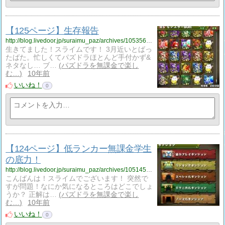
【125ページ】生存報告
http://blog.livedoor.jp/suraimu_paz/archives/1053563258.html
生きてました！スライムです！ 3月近いとばっ
たばた。忙しくてパズドラほとんど手付かず&
ネタなし… ブ…
パズドラを無課金で楽し
む…
10年前
いいね！
0
【124ページ】低ランカー無課金学生
の底力！
http://blog.livedoor.jp/suraimu_paz/archives/1051454791.html
こんばんは！スライムでございます！ 突然で
すが問題！なにか気になるところはどこでしょ
うか？ 正解は…
パズドラを無課金で楽し
む…
10年前
いいね！
0