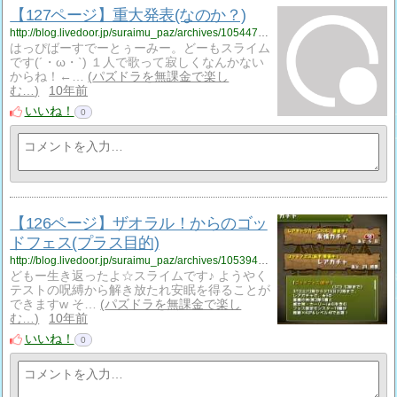
【127ページ】重大発表(なのか？)
http://blog.livedoor.jp/suraimu_paz/archives/1054477591.html
はっぴばーすでーとぅーみー。どーもスライム
です(´・ω・`) １人で歌って寂しくなんかない
からね！←…
パズドラを無課金で楽し
む…
10年前
いいね！
0
【126ページ】ザオラル！からのゴッ
ドフェス(プラス目的)
http://blog.livedoor.jp/suraimu_paz/archives/1053946381.html
どもー生き返ったよ☆スライムです♪ ようやく
テストの呪縛から解き放たれ安眠を得ることが
できますw そ…
パズドラを無課金で楽し
む…
10年前
いいね！
0