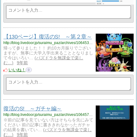
【130ページ】復活のS! ～第２章～
http://blog.livedoor.jp/suraimu_paz/archives/1064530609.html
帰って参りました！！ 約10カ月振りでござい
ますが、無事に大学入学出来ることとなりまし
て今はいろい…
パズドラを無課金で楽し
む…
9年前
いいね！
0
復活のS! ～ガチャ編～
http://blog.livedoor.jp/suraimu_paz/archives/1064575417.html
※前の記事を見ていない方はそちらを先にみて
ください 前の記事に書ききれなかったガチャ
の結果を書いてい…
パズドラを無課金で楽し
む…
9年前