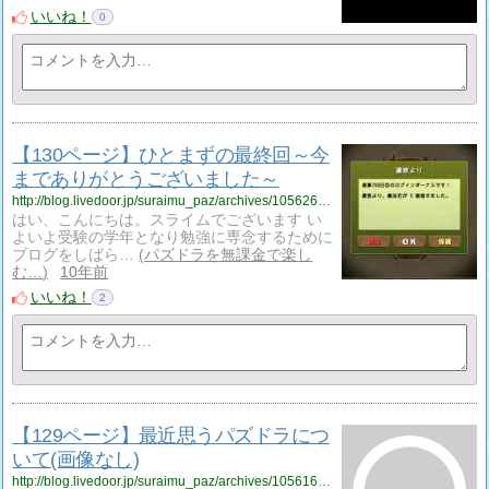
いいね！
0
【130ページ】ひとまずの最終回～今
までありがとうございました～
http://blog.livedoor.jp/suraimu_paz/archives/1056267950.html
はい、こんにちは。スライムでございます い
よいよ受験の学年となり勉強に専念するために
ブログをしばら…
パズドラを無課金で楽し
む…
10年前
いいね！
2
【129ページ】最近思うパズドラにつ
いて(画像なし)
http://blog.livedoor.jp/suraimu_paz/archives/1056169680.html