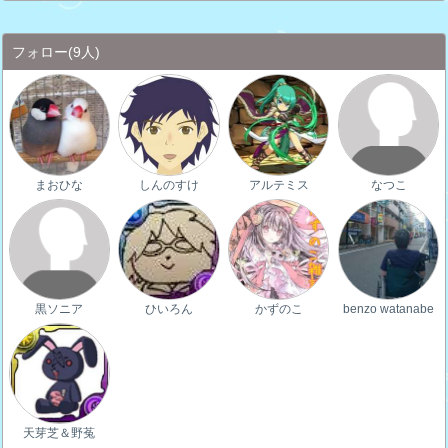
フォロー
(9人)
まおひな
しんのすけ
アルテミス
なつこ
黒ソニア
ひいろん
かずのこ
benzo watanabe
天芽芝＆野菟