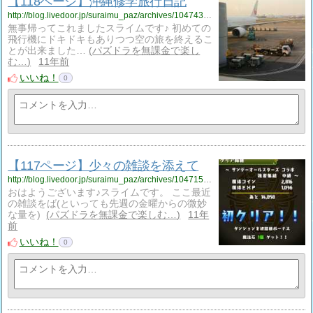
【118ページ】沖縄修学旅行日記
http://blog.livedoor.jp/suraimu_paz/archives/1047430747.html
無事帰ってこれましたスライムです♪ 初めての
飛行機にドキドキもありつつ空の旅を終えるこ
とが出来ました…
パズドラを無課金で楽し
む…
11年前
いいね！
0
【117ページ】少々の雑談を添えて
http://blog.livedoor.jp/suraimu_paz/archives/1047152938.html
おはようございます♪スライムです。 ここ最近
の雑談をば(といっても先週の金曜からの微妙
な量を)
パズドラを無課金で楽しむ…
11年
前
いいね！
0