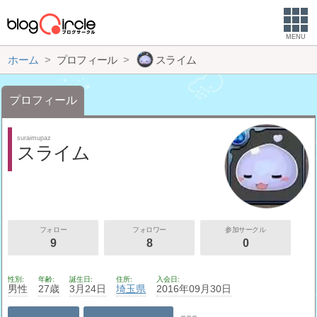
MENU
ホーム
プロフィール
スライム
プロフィール
suraimupaz
スライム
フォロー
フォロワー
参加サークル
9
8
0
性別
年齢
誕生日
住所
入会日
男性
27歳
3月24日
埼玉県
2016年09月30日