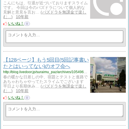
こんにちは、引退が近づいておりますスライム
です。 今回は今のパズドラについて個人的な
見解と意見を言お…
パズドラを無課金で楽し
む…
10年前
いいね！
0
【128ページ】もう5回目(5回記事書い
たとはいってない)のオフ会へ
http://blog.livedoor.jp/suraimu_paz/archives/1054968944.html
春の暖かな日差しの中、宿題とテストと進路で
あちゃわちゃやってたスライムでございます
平日より長期休み…
パズドラを無課金で楽し
む…
10年前
いいね！
0