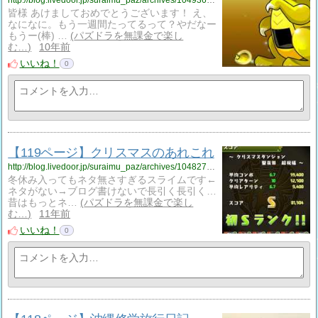
http://blog.livedoor.jp/suraimu_paz/archives/1049364001.html
皆様 あけましておめでとうございます！ え、
なになに。もう一週間たってるって？やだなー
もうー(棒) …
パズドラを無課金で楽し
む…
10年前
いいね！
0
【119ページ】クリスマスのあれこれ
http://blog.livedoor.jp/suraimu_paz/archives/1048272926.html
冬休み入ってもネタ無さすぎるスライムです←
ネタがない→ブログ書けないで長引く長引く…
昔はもっとネ…
パズドラを無課金で楽し
む…
11年前
いいね！
0