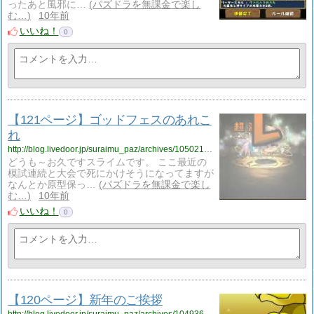
ったあと風邪に…
パズドラを無課金で楽し
む…
10年前
いいね！
0
【121ページ】ゴッドフェスのあれこ
れ
http://blog.livedoor.jp/suraimu_paz/archives/1050212203.html
どうも～お久ですスライムです。 ここ最近の
模試連続と大会で死にかけそうになってますが
なんとか原型保っ…
パズドラを無課金で楽し
む…
10年前
いいね！
0
【120ページ】新年のご挨拶