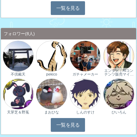
一覧を見る
フォロワー
(8人)
エンタメ｜AIコン
不倶戴天
pekico
ガチャメーカー
テンツ販売マイ…
天芽芝＆野菟
まおひな
しんのすけ
ひいろん
一覧を見る