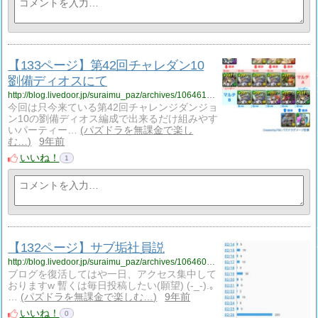
【133ページ】第42回チャレダン10
劉備ディオスにて
http://blog.livedoor.jp/suraimu_paz/archives/1064613458.html
今回は只今来ている第42回チャレンジダンジョ
ン10の劉備ディオス編成で出来るだけ組みやす
いパーティー…
パズドラを無課金で楽し
む…
9年前
いいね！
1
【132ページ】サブ垢社員説
http://blog.livedoor.jp/suraimu_paz/archives/1064604611.html
ブログを復活してはや一日、アクセス集中して
おりますw 暫くは毎日投稿したい(願望) (-_-).｡
…
パズドラを無課金で楽しむ…
9年前
いいね！
0