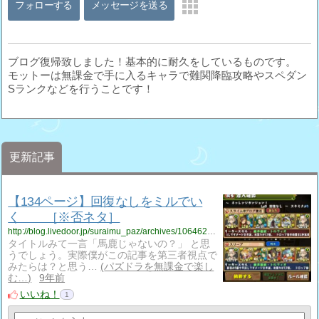
フォローする
メッセージを送る
ブログ復帰致しました！基本的に耐久をしているものです。
モットーは無課金で手に入るキャラで難関降臨攻略やスペダン
Sランクなどを行うことです！
更新記事
【134ページ】回復なしをミルでい
く ［※否ネタ］
http://blog.livedoor.jp/suraimu_paz/archives/1064626609.html
タイトルみて一言「馬鹿じゃないの？」 と思
うでしょう。実際僕がこの記事を第三者視点で
みたらは？と思う…
パズドラを無課金で楽し
む…
9年前
いいね！
1