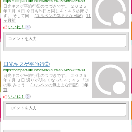
https://compact-life.info/%e6%97%a5%e5%85%89%e3%82%ad%e3%82%b9%e3%82%b2%e5%b9%b3%e6%97%85%e8%a1%8c%e2%91%a2/
日光キスゲ平旅行②のつづきです。 ２０２５
年７月 ４日 今日も昨日と同じ４：４５起床で
す。 そして同…
ユルペンの気ままな日記
11
ヶ月前
いいね！
3
日光キスゲ平旅行②
https://compact-life.info/%e6%97%a5%e5%85%89%e3%82%ad%e3%82%b9%e3%82%b2%e5%b9%b3%e6%97%85%e8%a1%8c%e2%91%a1/
日光キスゲ平旅行①のつづきです。 ２０２５
年７月 ３日 辺りが明るくなった４：４５ 「道
の駅 みょう…
ユルペンの気ままな日記
1年
前
いいね！
0