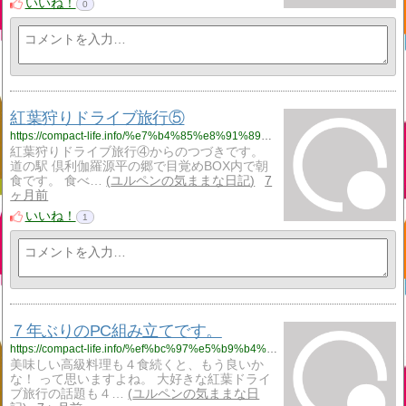
いいね！
0
紅葉狩りドライブ旅行⑤
https://compact-life.info/%e7%b4%85%e8%91%89%e7%8b%a9%e3%82%8a%e3%83%89%e3%83%a9%e3%82%a4%e3%83%96%e6%97%85%e8%a1%8c%e2%91%a4/
紅葉狩りドライブ旅行④からのつづきです。
道の駅 倶利伽羅源平の郷で目覚めBOX内で朝
食です。 食べ…
ユルペンの気ままな日記
7
ヶ月前
いいね！
1
７年ぶりのPC組み立てです。
https://compact-life.info/%ef%bc%97%e5%b9%b4%e3%81%b6%e3%82%8a%e3%81%aepc%e7%b5%84%e3%81%bf%e7%ab%8b%e3%81%a6%e3%81%a7%e3%81%99%e3%80%82/
美味しい高級料理も４食続くと、もう良いか
な！ って思いますよね。 大好きな紅葉ドライ
ブ旅行の話題も４…
ユルペンの気ままな日