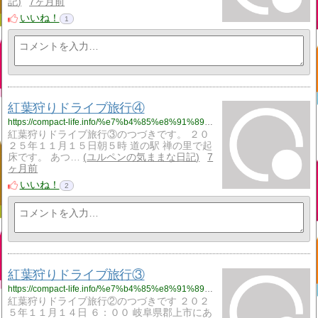
記
7ヶ月前
いいね！
1
紅葉狩りドライブ旅行④
https://compact-life.info/%e7%b4%85%e8%91%89%e7%8b%a9%e3%82%8a%e3%83%89%e3%83%a9%e3%82%a4%e3%83%96%e6%97%85%e8%a1%8c%e2%91%a3/
紅葉狩りドライブ旅行③のつづきです。 ２０
２５年１１月１５日朝５時 道の駅 禅の里で起
床です。 あつ…
ユルペンの気ままな日記
7
ヶ月前
いいね！
2
紅葉狩りドライブ旅行③
https://compact-life.info/%e7%b4%85%e8%91%89%e7%8b%a9%e3%82%8a%e3%83%89%e3%83%a9%e3%82%a4%e3%83%96%e6%97%85%e8%a1%8c%e2%91%a2/
紅葉狩りドライブ旅行②のつづきです ２０２
５年１１月１４日 ６：００ 岐阜県郡上市にあ