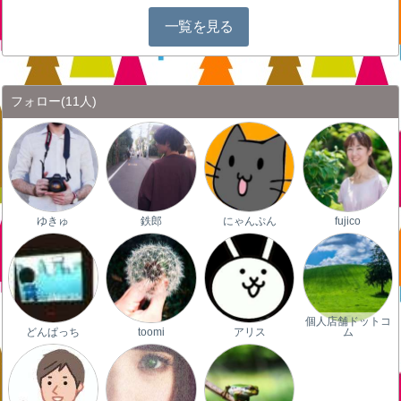
一覧を見る
フォロー
(11人)
ゆきゅ
鉄郎
にゃんぷん
fujico
個人店舗ドットコ
どんぱっち
toomi
アリス
ム