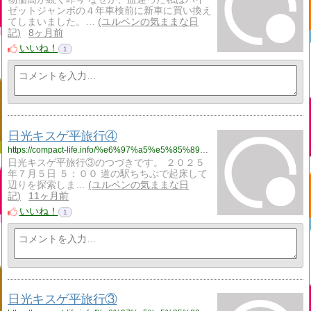
ゼットジャンボの４年車検前に新車に買い換え
てしまいました。…
ユルペンの気ままな日
記
8ヶ月前
いいね！
1
日光キスゲ平旅行④
https://compact-life.info/%e6%97%a5%e5%85%89%e3%82%ad%e3%82%b9%e3%82%b2%e5%b9%b3%e6%97%85%e8%a1%8c%e2%91%a3/
日光キスゲ平旅行③のつづきです。 ２０２５
年７月５日 ５：００ 道の駅ちちぶで起床して
辺りを探索しま…
ユルペンの気ままな日
記
11ヶ月前
いいね！
1
日光キスゲ平旅行③