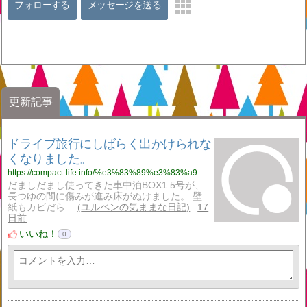
フォローする
メッセージを送る
更新記事
ドライブ旅行にしばらく出かけられな
くなりました。
https://compact-life.info/%e3%83%89%e3%83%a9%e3%82%a4%e3%83%96%e6%97%85%e8%a1%8c%e3%81%ab%e3%81%97%e3%81%b0%e3%82%89%e3%81%8f%e5%87%ba%e3%81%8b%e3%81%91%e3%82%89%e3%82%8c%e3%81%aa%e3%81%8f%e3%81%aa%e3%82%8a%e3%81%be%e3%81%97/
だましだまし使ってきた車中泊BOX1.5号が、
長つゆの間に傷みが進み床がぬけました。 壁
紙もカビだら…
ユルペンの気ままな日記
17
日前
いいね！
0