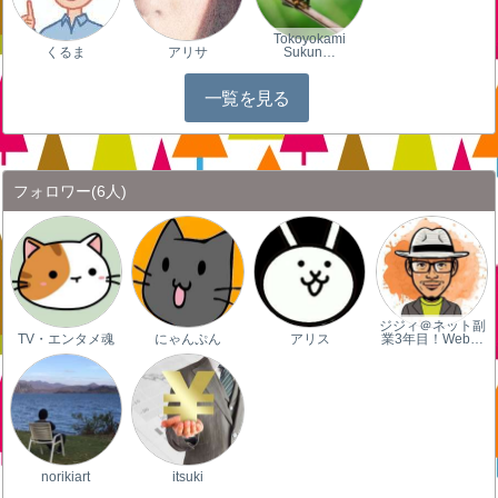
Tokoyokami
くるま
アリサ
Sukun…
一覧を見る
フォロワー
(6人)
ジジィ＠ネット副
TV・エンタメ魂
にゃんぷん
アリス
業3年目！Web…
norikiart
itsuki