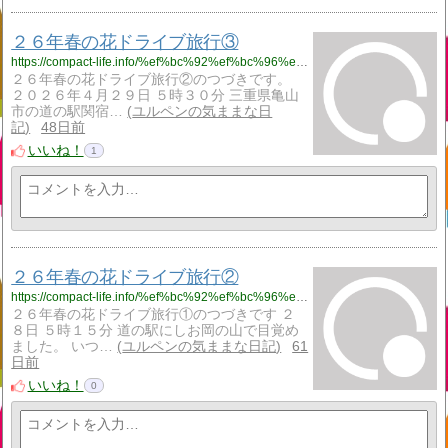
２６年春の花ドライブ旅行③
https://compact-life.info/%ef%bc%92%ef%bc%96%e5%b9%b4%e6%98%a5%e3%81%ae%e8%8a%b1%e3%83%89%e3%83%a9%e3%82%a4%e3%83%96%e6%97%85%e8%a1%8c%e2%91%a2/
２６年春の花ドライブ旅行②のつづきです。
２０２６年４月２９日 ５時３０分 三重県亀山
市の道の駅関宿…
ユルペンの気ままな日
記
48日前
いいね！
1
２６年春の花ドライブ旅行②
https://compact-life.info/%ef%bc%92%ef%bc%96%e5%b9%b4%e6%98%a5%e3%81%ae%e8%8a%b1%e3%83%89%e3%83%a9%e3%82%a4%e3%83%96%e6%97%85%e8%a1%8c%e2%91%a1/
２６年春の花ドライブ旅行①のつづきです ２
８日 ５時１５分 道の駅にしお岡の山で目覚め
ました。 いつ…
ユルペンの気ままな日記
61
日前
いいね！
0