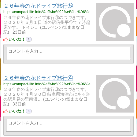
２６年春の花ドライブ旅行⑤
https://compact-life.info/%ef%bc%92%ef%bc%96%e5%b9%b4%e6%98%a5%e3%81%ae%e8%8a%b1%e3%83%89%e3%83%a9%e3%82%a4%e3%83%96%e6%97%85%e8%a1%8c%e2%91%a4/
２６年春の花ドライブ旅行④のつづきです。
２０２６年５月１日 道の駅信州平谷で７時起
床です。 トイレ…
ユルペンの気ままな日
記
23日前
いいね！
1
２６年春の花ドライブ旅行④
https://compact-life.info/%ef%bc%92%ef%bc%96%e5%b9%b4%e6%98%a5%e3%81%ae%e8%8a%b1%e3%83%89%e3%83%a9%e3%82%a4%e3%83%96%e6%97%85%e8%a1%8c%e2%91%a3/
２６年春の花ドライブ旅行③のつづきです。
２０２６年４月３０日 岐阜県海津市にある道
の駅月見の里南濃…
ユルペンの気ままな日
記
33日前
いいね！
0