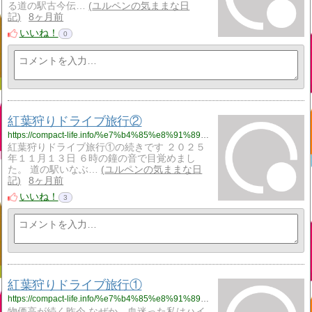
る道の駅古今伝…
ユルペンの気ままな日
記
8ヶ月前
いいね！
0
紅葉狩りドライブ旅行②
https://compact-life.info/%e7%b4%85%e8%91%89%e7%8b%a9%e3%82%8a%e3%83%89%e3%83%a9%e3%82%a4%e3%83%96%e6%97%85%e8%a1%8c%e2%91%a1/
紅葉狩りドライブ旅行①の続きです ２０２５
年１１月１３日 ６時の鐘の音で目覚めまし
た。 道の駅いなぶ…
ユルペンの気ままな日
記
8ヶ月前
いいね！
3
紅葉狩りドライブ旅行①
https://compact-life.info/%e7%b4%85%e8%91%89%e7%8b%a9%e3%82%8a%e3%83%89%e3%83%a9%e3%82%a4%e3%83%96%e6%97%85%e8%a1%8c%e2%91%a0/
物価高が続く昨今 なぜか、血迷った私はハイ