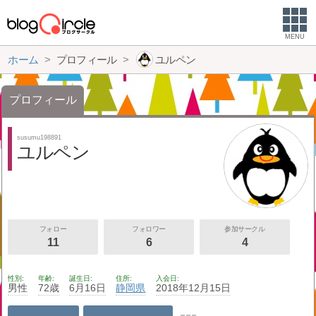
MENU
ホーム
プロフィール
ユルペン
プロフィール
susumu198891
ユルペン
フォロー
フォロワー
参加サークル
11
6
4
性別
年齢
誕生日
住所
入会日
男性
72歳
6月16日
静岡県
2018年12月15日