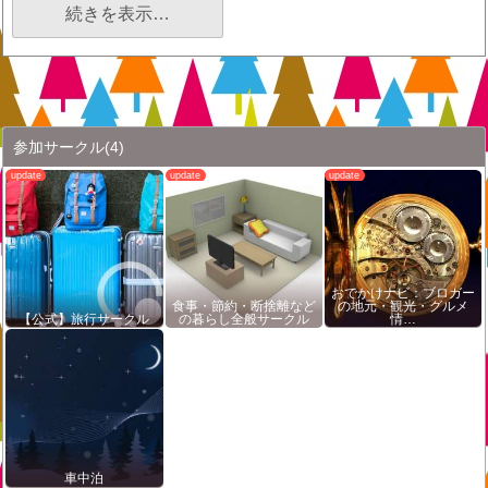
続きを表示…
参加サークル
(4)
おでかけナビ：ブロガー
食事・節約・断捨離など
の地元・観光・グルメ
【公式】旅行サークル
の暮らし全般サークル
情…
車中泊