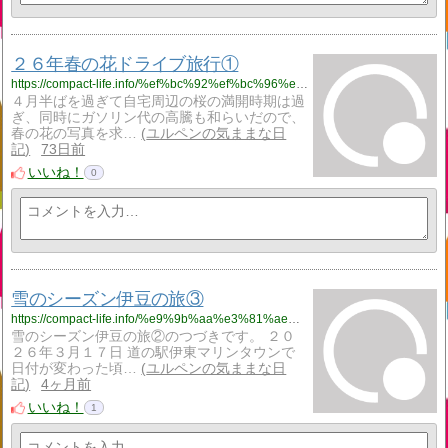
２６年春の花ドライブ旅行①
https://compact-life.info/%ef%bc%92%ef%bc%96%e5%b9%b4%e6%98%a5%e3%81%ae%e8%8a%b1%e3%83%89%e3%83%a9%e3%82%a4%e3%83%96%e6%97%85%e8%a1%8c%e2%91%a0/
４月半ばを過ぎて自宅周辺の桜の満開時期は過
ぎ、同時にガソリン代の高騰も和らいだので、
春の花の写真を求…
ユルペンの気ままな日
記
73日前
いいね！
0
雪のシーズン伊豆の旅③
https://compact-life.info/%e9%9b%aa%e3%81%ae%e3%82%b7%e3%83%bc%e3%82%ba%e3%83%b3%e4%bc%8a%e8%b1%86%e3%81%ae%e6%97%85%e2%91%a2/
雪のシーズン伊豆の旅②のつづきです。 ２０
２６年３月１７日 道の駅伊東マリンタウンで
日付が変わった頃…
ユルペンの気ままな日
記
4ヶ月前
いいね！
1