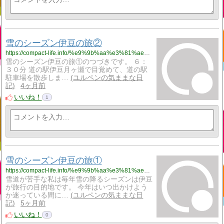
雪のシーズン伊豆の旅②
https://compact-life.info/%e9%9b%aa%e3%81%ae%e3%82%b7%e3%83%bc%e3%82%ba%e3%83%b3%e4%bc%8a%e8%b1%86%e3%81%ae%e6%97%85%e2%91%a1/
雪のシーズン伊豆の旅①のつづきです。 ６：
３０分 道の駅伊豆月ヶ瀬で目覚めて、道の駅
駐車場を散歩しま…
ユルペンの気ままな日
記
4ヶ月前
いいね！
1
雪のシーズン伊豆の旅①
https://compact-life.info/%e9%9b%aa%e3%81%ae%e3%82%b7%e3%83%bc%e3%82%ba%e3%83%b3%e4%bc%8a%e8%b1%86%e3%81%ae%e6%97%85%e2%91%a0/
雪道が苦手な私は毎年雪の降るシーズンは伊豆
が旅行の目的地です。 今年はいつ出かけよう
か迷っている間に…
ユルペンの気ままな日
記
5ヶ月前
いいね！
0