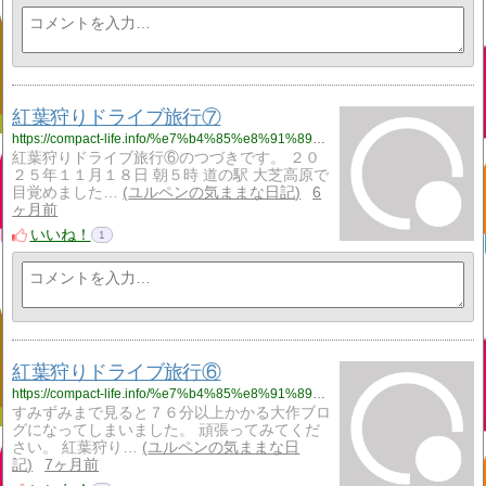
紅葉狩りドライブ旅行⑦
https://compact-life.info/%e7%b4%85%e8%91%89%e7%8b%a9%e3%82%8a%e3%83%89%e3%83%a9%e3%82%a4%e3%83%96%e6%97%85%e8%a1%8c%e2%91%a6/
紅葉狩りドライブ旅行⑥のつづきです。 ２０
２５年１１月１８日 朝５時 道の駅 大芝高原で
目覚めました…
ユルペンの気ままな日記
6
ヶ月前
いいね！
1
紅葉狩りドライブ旅行⑥
https://compact-life.info/%e7%b4%85%e8%91%89%e7%8b%a9%e3%82%8a%e3%83%89%e3%83%a9%e3%82%a4%e3%83%96%e6%97%85%e8%a1%8c%e2%91%a5/
すみずみまで見ると７６分以上かかる大作ブロ
グになってしまいました。 頑張ってみてくだ
さい。 紅葉狩り…
ユルペンの気ままな日
記
7ヶ月前