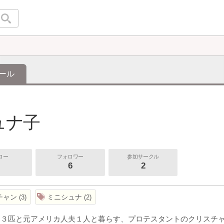
ール
ュナ子
ロー
フォロワー
参加サークル
6
2
チャン
ミニシュナ
3
2
ナ３匹と元アメリカ人夫１人と暮らす、プロテスタントのクリスチ