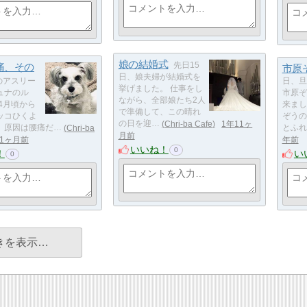
娘の結婚式
痛、その
先日15
市原
日、娘夫婦が結婚式を
のアスリー
日、旦
挙げました。 仕事をし
ュナのル
市原ぞ
ながら、全部娘たち2人
4月頃から
来まし
で準備して、この晴れ
ッコひくよ
ぞうの
の日を迎…
Chri-ba Cafe
1年11ヶ
、原因は腰痛だ…
Chri-ba
とふれ
月前
11ヶ月前
年前
いいね！
0
！
い
0
きを表示…