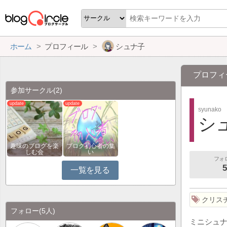
ホーム
プロフィール
シュナ子
プロフィ
参加サークル
(2)
syunako
シ
趣味のブログを楽
ブログ初心者の集
しむ会
い
フォ
5
一覧を見る
クリス
フォロー
(5人)
ミニシュ