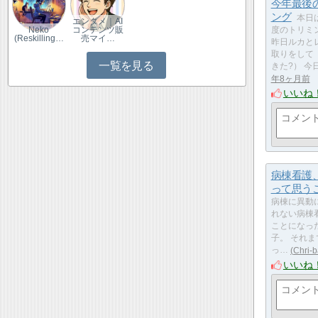
今年最後
ング
本日
エンタメ｜AI
Neko
コンテンツ販
度のトリミ
(Reskilling…
売マイ…
昨日ルカと
取りをして
一覧を見る
きた?） 今
年8ヶ月前
いいね
病棟看護
って思う
病棟に異動
れない病棟
ことになっ
子。 それ
っ…
Chri-
いいね