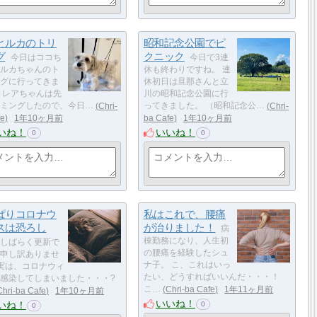
とルカのトリ
昭和記念公園でピ
グ
クニック
今日はココち
今日で3連
ルカちゃんのト
休も終わりですね。 連
グに行ってきま
休初日は旦那さんと立
 レアちゃんは先
川の昭和記念公園に行
ミングしたので、今日…
Chri-
ってきました。 （昭和記念公…
Chri-
fe
1年10ヶ月前
ba Cafe
1年10ヶ月前
いね！
いいね！
0
0
ぱりコロナウ
私はこれで、腰痛
スは恐ろし
が治りました！
病
棟勤務になり、人生初
しばらく更新で
の腰痛を経験したシュ
申し訳ありませ
ナ子。 こ、これはいっ
️ 実は、コロナウィ
たい、どうすればいいんだ・・・！
感染してしまいました・・・?
こ…
Chri-ba Cafe
1年11ヶ月前
Chri-ba Cafe
1年10ヶ月前
いいね！
いね！
0
0