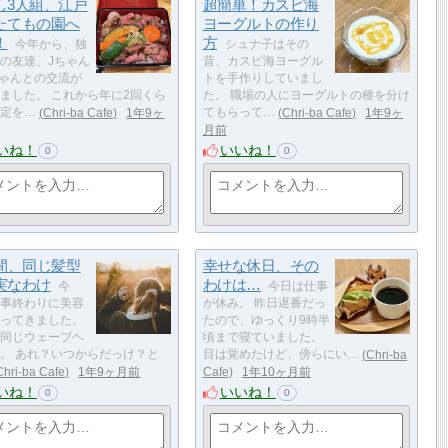
し3人組、江戸
超簡単！カスピ海
たてもの園へ
ヨーグルトの作り
！
方
今年から、独
シュナ子はその
の友達、Jちゃん
昔、カスピ海ヨーグル
ゃんとの交流が
トを手作りしていまし
ました。 これから年に2回くら
た。 職場の人にヨーグルトの種を分け
定を…
Chri-ba Cafe
1年9ヶ
てもらって…
Chri-ba Cafe
1年9ヶ
月前
いね！
いいね！
0
0
年間、同じ髪型
幸せな休日、その
実なわけ
わけは…
今
今日は仕事
事終わりに美容
が休み。 昨日遅番だっ
ってきました。
たので、ゆっくり9時半
同じウェーブヘ
頃まで寝ていました。
。 あれ？いつからだっけ？と
目は覚めたけど、傍らにい…
Chri-ba
Chri-ba Cafe
1年9ヶ月前
Cafe
1年10ヶ月前
いね！
いいね！
0
0