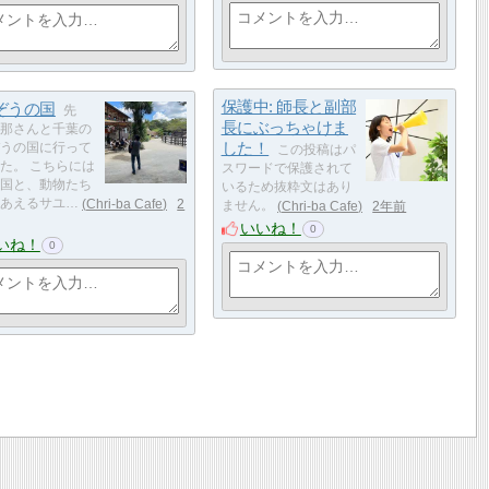
保護中: 師長と副部
ぞうの国
先
長にぶっちゃけま
那さんと千葉の
した！
うの国に行って
この投稿はパ
た。 こちらには
スワードで保護されて
国と、動物たち
いるため抜粋文はあり
あえるサユ…
Chri-ba Cafe
2
ません。
Chri-ba Cafe
2年前
いいね！
0
いね！
0