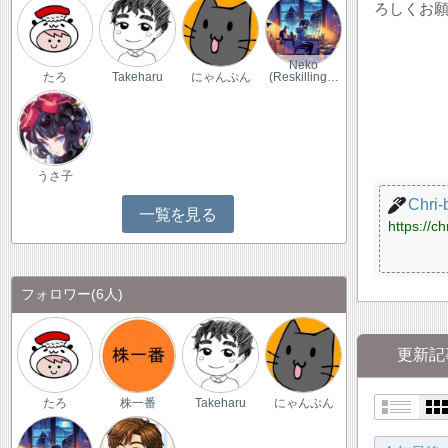
ろしくお願
Neko
たろ
Takeharu
にゃんぷん
(Reskilling…
うさ子
Chri-
一覧を見る
https://c
フォロワー
(6人)
更新記
たろ
株一番
Takeharu
にゃんぷん