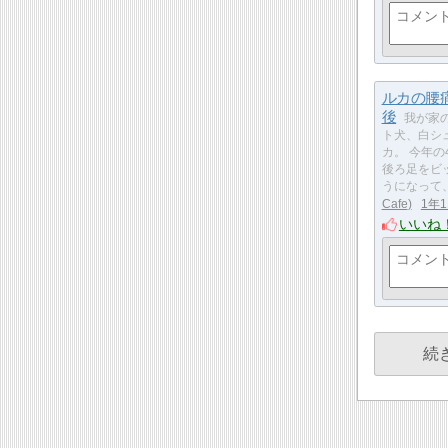
ルカの腰
後
我が家
ト犬、白シ
カ。 今年の
後ろ足をビ
うになって
Cafe
1年
いいね
続