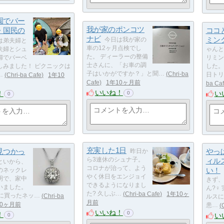
園でバー
我が家のポンコツ
・国民の
ココ
ナビ
ミン
今日は我が家の
は弟夫婦と
車の12ヶ月点検でし
夫婦とシュ
ゃんと
た。 ディーラーの整備
婦でバーベ
リミン
士さんに、「お車の調
しみました！ ピクニックは
した。
子はいかがですか？」と聞…
Chri-ba
…
Chri-ba Cafe
1年10
日トリ
Cafe
1年10ヶ月前
ba Ca
いいね！
！
い
0
0
充実した1日
見つかっ
やっ
昨日か
ら3連休のシュナ子。
ィル
といから、
コロナが治って、よう
い！
のネックレ
やく休日をエンジョイ
明で、家中
きず、
できるようになりまし
いました。
ん?‍♀
た? 久しぶ…
Chri-ba Cafe
1年10ヶ
前に買ったネッ…
Chri-ba
ルスに
月前
10ヶ月前
患…
いいね！
0
！
い
0