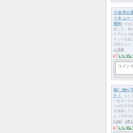
小金井公
ベキュー
権利
今日
姪っ子、娘
ナ子たち夫
キューを楽
旦那さんと
ヶ月前
いいね
探し物が
た！
おと
一粒ダイヤ
スが行方不
大捜索して
もう30年
Cafe
1年
いいね