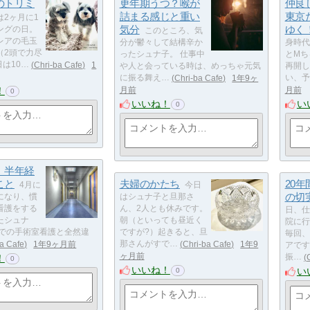
のトリミ
更年期うつ？喉が
仲良
詰まる感じと重い
東京
は2ヶ月に1
気分
ゆく
ングの日。
このところ、気
レアの毛玉
分が鬱々して結構辛か
身時代
（2頭で力尽
ったシュナ子。 仕事中
とMち
日は10…
Chri-ba Cafe
1
や人と会っている時は、めっちゃ元気
再開し
に振る舞え…
Chri-ba Cafe
1年9ヶ
い、予
！
月前
月前
0
いいね！
い
0
、半年経
こと
夫婦のかたち
20
4月に
今日
の切
になり、慣
はシュナ子と旦那さ
看護をする
ん、2人とも休みです。
日、仕
たシュナ
朝（といっても昼近く
院に行
までの手術室看護と全然違
ですが?）起きると、旦
毎回、
ba Cafe
1年9ヶ月前
那さんがすで…
Chri-ba Cafe
1年9
アです
ヶ月前
！
振…
0
いいね！
い
0