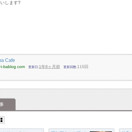
いします?
ba Cafe
hri-bablog.com
1年8ヶ月前
115回
更新日
更新回数
事