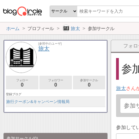
ホーム
プロフィール
旅太
参加サークル
[参照中のユーザ]
フォロ
旅太
参加
フォロー
フォロワー
参加サークル
0
0
0
旅太
さん
登録ブログ
旅行クーポン&キャンペーン情報局
参加して
参加サークル
(0)