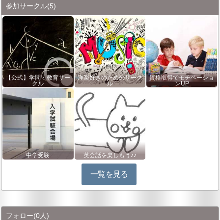
参加サークル
(5)
【公式】学問・教育サー
洋楽好きのためのサーク
資格取得でモチベーショ
クル
ル
ンUP
中学受験
英会話を楽しもう♪♪
一覧を見る
フォロー
(0人)