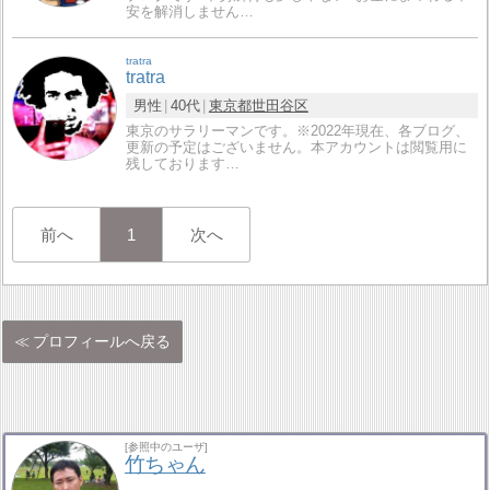
安を解消しません…
tratra
tratra
男性
40代
東京都
世田谷区
東京のサラリーマンです。※2022年現在、各ブログ、
更新の予定はございません。本アカウントは閲覧用に
残しております…
前へ
1
次へ
プロフィールへ戻る
[参照中のユーザ]
竹ちゃん