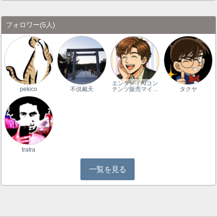
フォロワー
(5人)
エンタメ｜AIコン
pekico
不倶戴天
テンツ販売マイ…
タクヤ
tratra
一覧を見る