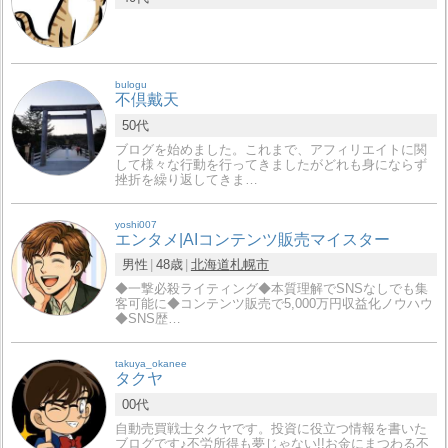
bulogu
不倶戴天
50代
ブログを始めました。これまで、アフィリエイトに関
して様々な行動を行ってきましたがどれも身にならず
挫折を繰り返してきま…
yoshi007
エンタメ|AIコンテンツ販売マイスター
男性
48歳
北海道
札幌市
◆一撃必殺ライティング◆本質理解でSNSなしでも集
客可能に◆コンテンツ販売で5,000万円収益化ノウハウ
◆SNS歴…
takuya_okanee
タクヤ
00代
自動売買戦士タクヤです。投資に役立つ情報を書いた
ブログです♪不労所得も夢じゃない!!お金にまつわる不