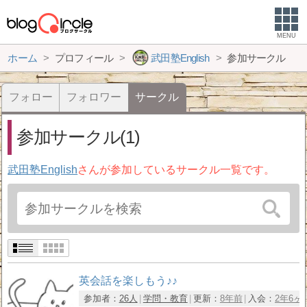
MENU
ホーム
プロフィール
武田塾English
参加サークル
フォロー
フォロワー
サークル
参加サークル(1)
武田塾English
さんが参加しているサークル一覧です。
英会話を楽しもう♪♪
参加者：
26人
学問・教育
更新：
8年前
入会：
2年6ヶ