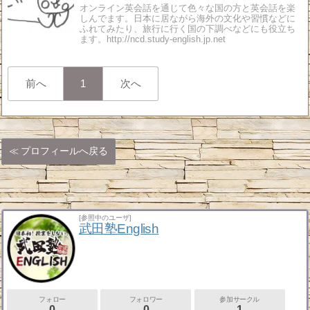
オンライン英会話を通じて色々な国の方と英会話を楽
しんでます。日本に居ながら海外の文化や習慣などに
ふれてみたり、旅行に行く国の下調べなどにも役立ち
ます。http://ncd.study-english.jp.net
前へ
1
次へ
プロフィールへ戻る
[参照中のユーザ]
武田塾English
フォロー
フォロワー
参加サークル
0
0
1