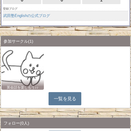
登録ブログ
武田塾Englishの公式ブログ
参加サークル
(1)
英会話を楽しもう♪♪
一覧を見る
フォロー
(0人)