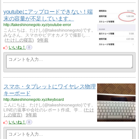
youtubeにアップロードできない！端
末の容量が不足しています。
http://takeshinonegoto.xyz/youtube-error
こんにちは、たけし(@takeshinonegoto)です。
みなさん、スマホやビデオカメラで撮影し…
たけしの寝言
9年前
いいね！
0
スマホ・タブレットにワイヤレス物理
キーボード
http://takeshinonegoto.xyz/keyboard
こんにちは、たけし(@takeshinonegoto)です。
LINEの返事や会社のレポート作成、学…
たけ
しの寝言
9年前
いいね！
0