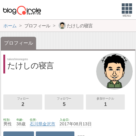
MENU
ホーム
プロフィール
たけしの寝言
プロフィール
takeshinonegoto
たけしの寝言
フォロー
フォロワー
参加サークル
2
5
1
性別
年齢
住所
入会日
男性
38歳
石川県
金沢市
2017年08月13日