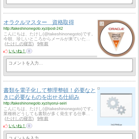
オラクルマスター 資格取得
http://takeshinonegoto.xyz/post-242
こんにちは、たけし(@takeshinonegoto)です。
今朝、珍しいところからメールが来ていた…
たけしの寝言
9年前
いいね！
0
書類を電子化して整理整頓！必要なと
きに必要なものを出せる仕組み
http://takeshinonegoto.xyz/syorui-seiri
こんにちは、たけし(@takeshinonegoto)です。
業種柄どうしても書類が多く発生する仕事…
たけしの寝言
9年前
いいね！
0