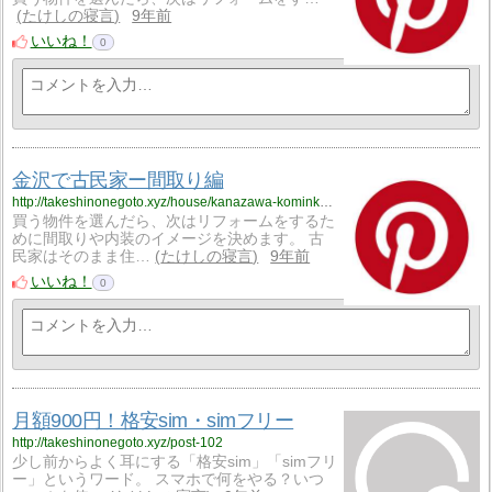
たけしの寝言
9年前
いいね！
0
金沢で古民家ー間取り編
http://takeshinonegoto.xyz/house/kanazawa-kominka-madori
買う物件を選んだら、次はリフォームをするた
めに間取りや内装のイメージを決めます。 古
民家はそのまま住…
たけしの寝言
9年前
いいね！
0
月額900円！格安sim・simフリー
http://takeshinonegoto.xyz/post-102
少し前からよく耳にする「格安sim」「simフリ
ー」というワード。 スマホで何をやる？いつ