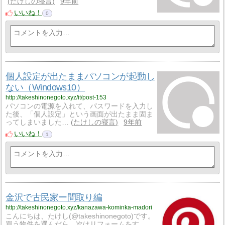
たけしの寝言
9年前
いいね！
0
個人設定が出たままパソコンが起動し
ない（Windows10）
http://takeshinonegoto.xyz/it/post-153
パソコンの電源を入れて、パスワードを入力し
た後、「個人設定」という画面が出たまま固ま
ってしまいました…
たけしの寝言
9年前
いいね！
1
金沢で古民家ー間取り編
http://takeshinonegoto.xyz/kanazawa-kominka-madori
こんにちは、たけし(@takeshinonegoto)です。
買う物件を選んだら、次はリフォームをす…