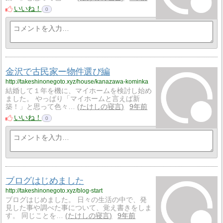
いいね！
0
金沢で古民家ー物件選び編
http://takeshinonegoto.xyz/house/kanazawa-kominka
結婚して１年を機に、マイホームを検討し始め
ました。 やっぱり「マイホームと言えば新
築！」と思って色々…
たけしの寝言
9年前
いいね！
0
ブログはじめました
http://takeshinonegoto.xyz/blog-start
ブログはじめました。 日々の生活の中で、発
見した事や調べた事について、覚え書きをしま
す。 同じことを…
たけしの寝言
9年前