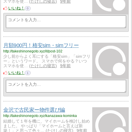
スマホを使…
たけしの寝言
9年前
いいね！
0
月額900円！格安sim・simフリー
http://takeshinonegoto.xyz/it/post-102
少し前からよく耳にする「格安sim」「simフリ
ー」というワード。 スマホで何をやる？いつ
スマホを使…
たけしの寝言
9年前
いいね！
1
金沢で古民家ー物件選び編
http://takeshinonegoto.xyz/kanazawa-kominka
結婚して１年を機に、マイホームを検討し始め
ました。 やっぱり「マイホームと言えば新
築！」と思って色々…
たけしの寝言
9年前