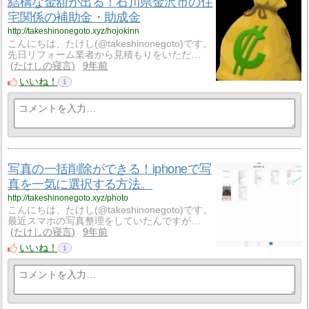
結構な金額が出る！石川県金沢市の住
宅関係の補助金・助成金
http://takeshinonegoto.xyz/hojokinn
こんにちは、たけし(@takeshinonegoto)です。
先日リフォーム業者から見積もりをいただ…
たけしの寝言
9年前
いいね！
1
写真の一括削除ができる！iphoneで写
真を一気に選択する方法。
http://takeshinonegoto.xyz/photo
こんにちは、たけし(@takeshinonegoto)です。
最近スマホの写真整理をしていたんですが…
たけしの寝言
9年前
いいね！
1