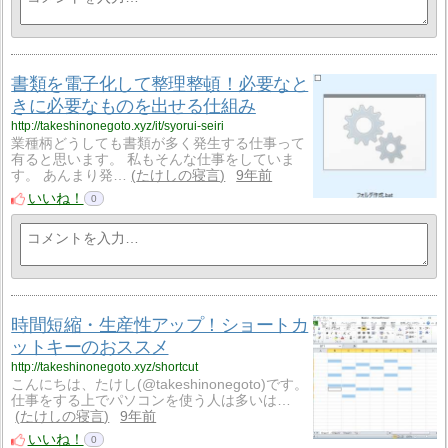
書類を電子化して整理整頓！必要なと
きに必要なものを出せる仕組み
http://takeshinonegoto.xyz/it/syorui-seiri
業種柄どうしても書類が多く発生する仕事って
有ると思います。 私もそんな仕事をしていま
す。 あんまり発…
たけしの寝言
9年前
いいね！
0
時間短縮・生産性アップ！ショートカ
ットキーのおススメ
http://takeshinonegoto.xyz/shortcut
こんにちは、たけし(@takeshinonegoto)です。
仕事をする上でパソコンを使う人は多いは…
たけしの寝言
9年前
いいね！
0