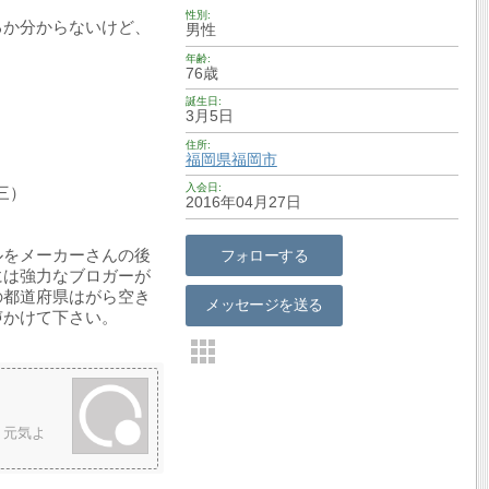
性別
るか分からないけど、
男性
年齢
76歳
誕生日
3月5日
住所
福岡県
福岡市
入会日
三）
2016年04月27日
ルをメーカーさんの後
フォローする
には強力なブロガーが
の都道府県はがら空き
メッセージを送る
声かけて下さい。
・元気よ