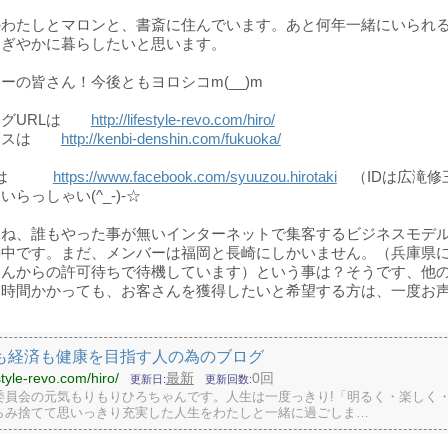
のわたしとマロンと、書斎に住んでいます。あと何年一緒にいられ
にぎやかに暮らしたいと思います。
ーの皆さん！今後ともヨロシコm(__)m
ログURLは
http://lifestyle-revo.com/hiro/
プレスは
http://kenbi-denshin.com/fukuoka/
ookは
https://www.facebook.com/syuuzou.hirotaki
（IDは広滝修
らっしゃい(^_-)-☆
まね、誰もやった事が無いインターネットで集客するビジネスモデ
築中です。まだ、メンバーは福岡と長崎にしかいません。（兵庫県
さんからの許可待ちで待機しています）という事は？そうです、他
。時間かかっても、お客さんを獲得したいと希望する方は、一度お
も経済も健康を目指す人の為のブログ
estyle-revo.com/hiro/
最新
0回
更新日
更新回数
委員会の元気もりもりひろちゃんです。人生は一度っきり!「明るく・楽しく
らみ捨てて思いっきり充実した人生をわたしと一緒に過ごしま…