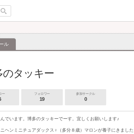
ール
多のタッキー
ロー
フォロワー
参加サークル
6
19
0
んでいます。博多のタッキーでーす。宜しくお願いします♪
カニヘンミニチュアダックス♀（多分８歳）マロンが養子にきました