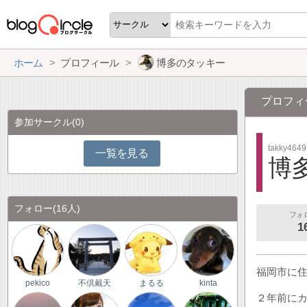
ホーム
プロフィール
博多のタッキー
プロフィ
参加サークル
(0)
takky4649
一覧を見る
博
フォロー
(16人)
フォ
1
福岡市に住
pekico
不倶戴天
まるる
kinta
２年前に