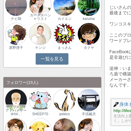
じいさん
最後まで
カードスペシ
ナビ助
ャリスト
カイエン
karuma
ワンコスキ
ここのブ
ワード
原野啓子
ケンジ
まっさん
タクヤ
FaceB
是非遊びにい
一覧を見る
追伸：い
ろ盾で構
メーカー
フォロワー
(19人)
なんです
身体
サプリメント
http://lif
アドバイザー
＠hir…
SHEEP70
pekico
不倶戴天
生活向上
く」しが