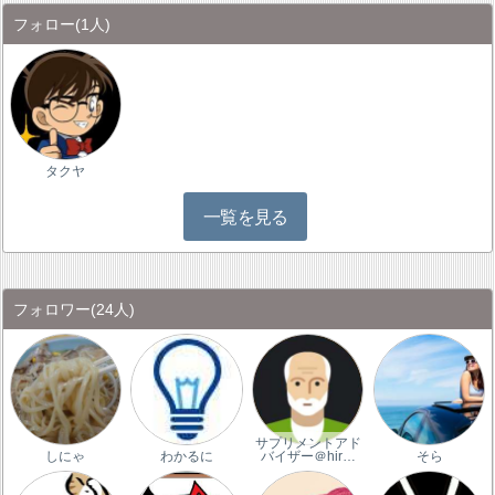
フォロー
(1人)
タクヤ
一覧を見る
フォロワー
(24人)
サプリメントアド
しにゃ
わかるに
バイザー＠hir…
そら