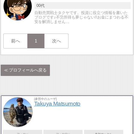
00代
自動売買戦士タクヤです。投資に役立つ情報を書いた
ブログです♪不労所得も夢じゃない!!お金にまつわる不
安を解消しません…
前へ
1
次へ
プロフィールへ戻る
[参照中のユーザ]
Takuya Matsumoto