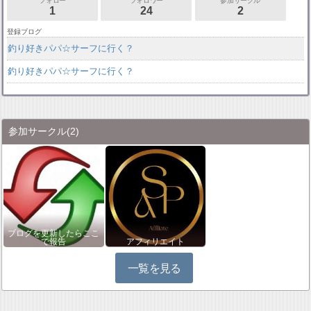
フォロー
フォロワー
参加サークル
1
24
2
登録ブログ
釣り好きパパ☆サーフに行く？
釣り好きパパ☆サーフに行く？
参加サークル
(2)
ブログを更新したらここ
で報告
アフィリエイト
一覧を見る