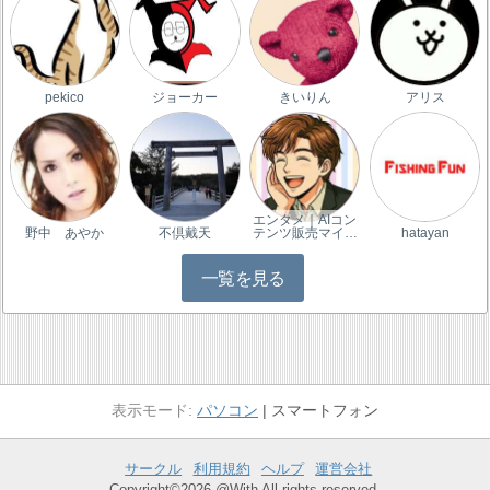
pekico
ジョーカー
きいりん
アリス
エンタメ｜AIコン
野中 あやか
不倶戴天
テンツ販売マイ…
hatayan
一覧を見る
パソコン
スマートフォン
サークル
利用規約
ヘルプ
運営会社
Copyright©2026 @With All rights reserved.