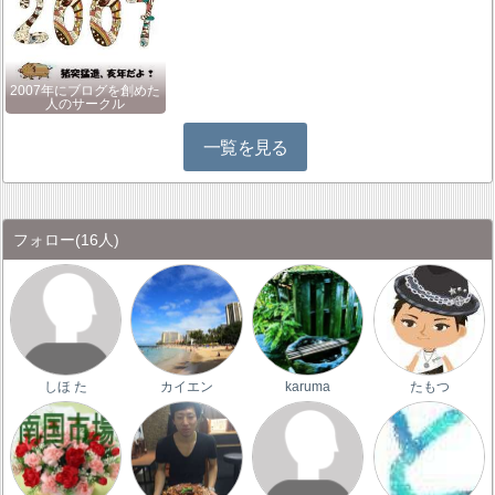
2007年にブログを創めた
人のサークル
一覧を見る
フォロー
(16人)
しほ た
カイエン
karuma
たもつ