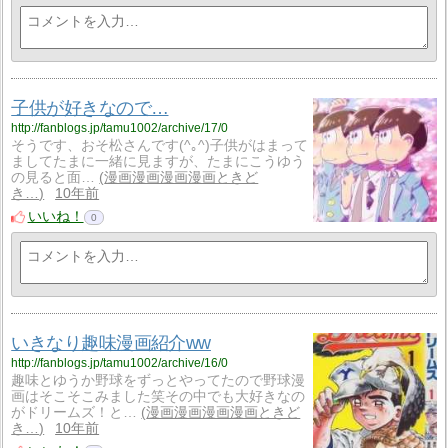
子供が好きなので…
http://fanblogs.jp/tamu1002/archive/17/0
そうです、おそ松さんです(^｡^)子供がはまって
ましてたまに一緒に見ますが、たまにこうゆう
の見ると面…
漫画漫画漫画漫画ときど
き…
10年前
いいね！
0
いきなり趣味漫画紹介ww
http://fanblogs.jp/tamu1002/archive/16/0
趣味とゆうか野球をずっとやってたので野球漫
画はそこそこみました笑その中でも大好きなの
がドリームズ！と…
漫画漫画漫画漫画ときど
き…
10年前