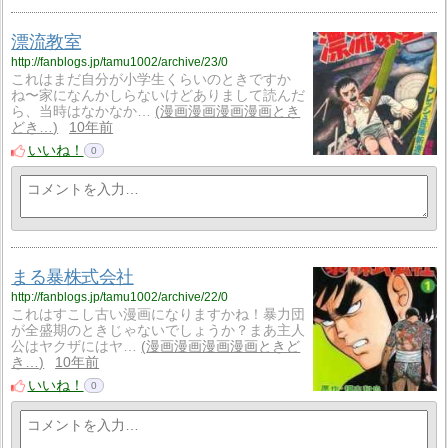
漂流教室
http://fanblogs.jp/tamu1002/archive/23/0
これはまだ自分が小学生くらいのときですか
ね〜家になんかしらないけどありまして読んだ
ら、当時はなかなか…
漫画漫画漫画漫画とき
どき…
10年前
いいね！
0
まる暴株式会社
http://fanblogs.jp/tamu1002/archive/22/0
これはすこし古い漫画になりますかね！暴力団
が全盛期のときじゃないでしょうか？まあ主人
公はヤクザにはヤ…
漫画漫画漫画漫画ときど
き…
10年前
いいね！
0