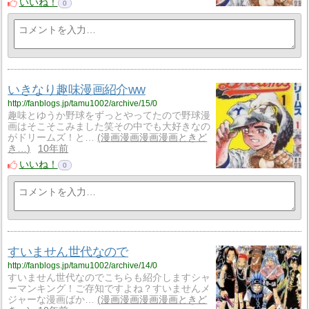
いいね！
0
いきなり趣味漫画紹介ww
http://fanblogs.jp/tamu1002/archive/15/0
趣味とゆうか野球をずっとやってたので野球漫
画はそこそこみました笑その中でも大好きなの
がドリームズ！と…
漫画漫画漫画漫画ときど
き…
10年前
いいね！
0
すいません世代なので
http://fanblogs.jp/tamu1002/archive/14/0
すいません世代なのでこちらも紹介しますシャ
ーマンキング！ご存知ですよね？すいませんメ
ジャーな漫画ばか…
漫画漫画漫画漫画ときど