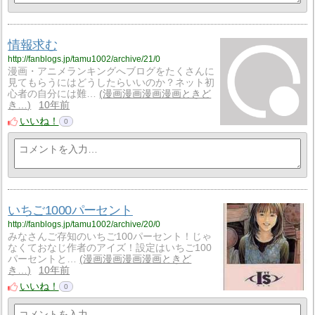
情報求む
http://fanblogs.jp/tamu1002/archive/21/0
漫画・アニメランキングへブログをたくさんに
見てもらうにはどうしたらいいのか？ネット初
心者の自分には難…
漫画漫画漫画漫画ときど
き…
10年前
いいね！
0
いちご1000パーセント
http://fanblogs.jp/tamu1002/archive/20/0
みなさんご存知のいちご100パーセント！じゃ
なくておなじ作者のアイズ！設定はいちご100
パーセントと…
漫画漫画漫画漫画ときど
き…
10年前
いいね！
0