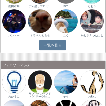
南国市場
デカ盛りブロガー
hiro
とおる
バントー
トラベルとらら
ユウ
かわさきつねよし
一覧を見る
フォロワー
(29人)
サプリメントアド
わかるに
バイザー＠hir…
そら
pekico