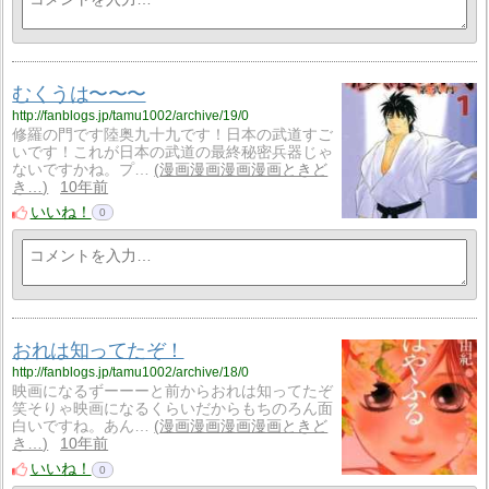
むくうは〜〜〜
http://fanblogs.jp/tamu1002/archive/19/0
修羅の門です陸奥九十九です！日本の武道すご
いです！これが日本の武道の最終秘密兵器じゃ
ないですかね。プ…
漫画漫画漫画漫画ときど
き…
10年前
いいね！
0
おれは知ってたぞ！
http://fanblogs.jp/tamu1002/archive/18/0
映画になるずーーーと前からおれは知ってたぞ
笑そりゃ映画になるくらいだからもちのろん面
白いですね。あん…
漫画漫画漫画漫画ときど
き…
10年前
いいね！
0