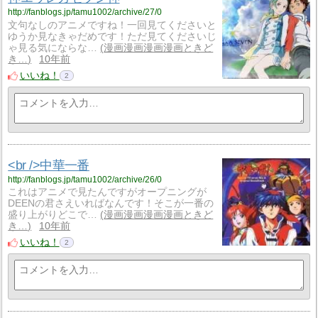
http://fanblogs.jp/tamu1002/archive/27/0
文句なしのアニメですね！一回見てくださいと
ゆうか見なきゃだめです！ただ見てくださいじ
ゃ見る気にならな…
漫画漫画漫画漫画ときど
き…
10年前
いいね！
2
<br />中華一番
http://fanblogs.jp/tamu1002/archive/26/0
これはアニメで見たんですがオープニングが
DEENの君さえいればなんです！そこが一番の
盛り上がりどこで…
漫画漫画漫画漫画ときど
き…
10年前
いいね！
2