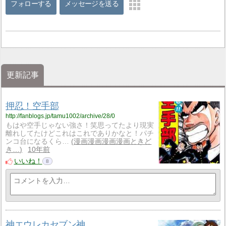
フォローする
メッセージを送る
更新記事
押忍！空手部
http://fanblogs.jp/tamu1002/archive/28/0
もはや空手じゃない強さ！笑思ってたより現実
離れしてたけどこれはこれでありかなと！パチ
ンコ台になるくら…
漫画漫画漫画漫画ときど
き…
10年前
いいね！
8
神エウレカセブン神