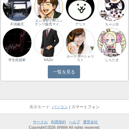
エンタメ｜AIコン
不倶戴天
テンツ販売マイ…
アリス
ちゃぶ台
カードスペシャリ
学生投資家
KAZU
スト
しらたき
一覧を見る
パソコン
スマートフォン
サークル
利用規約
ヘルプ
運営会社
Copyright©2026 @With All rights reserved.