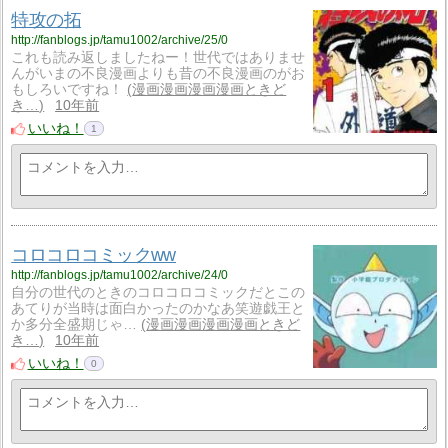
特攻の拓
http://fanblogs.jp/tamu1002/archive/25/0
これも読み返しましたねー！世代ではありませ
んがいまの不良漫画よりも昔の不良漫画のがお
もしろいですね！
漫画漫画漫画漫画ときど
き…
10年前
いいね！
1
コロコロコミックww
http://fanblogs.jp/tamu1002/archive/24/0
自分の世代のときのコロコロコミックだとこの
あてりが当時は面白かったのかなあ笑遊戯王と
か多分全盛期じゃ…
漫画漫画漫画漫画ときど
き…
10年前
いいね！
0