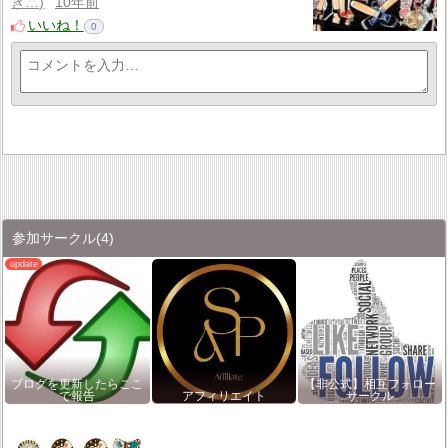
き…
10年前
いいね！
0
参加サークル
(4)
ブログを更新したらここ
【非公式】相互フォロー
で報告
アフィリエイト
サークル