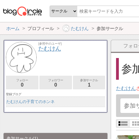
ホーム
プロフィール
たむけん
参加サークル
[参照中のユーザ]
フォロ
たむけん
参加
フォロー
フォロワー
参加サークル
0
0
1
たむけん
登録ブログ
たむけんの子育てのホンネ
参加サークル
(1)