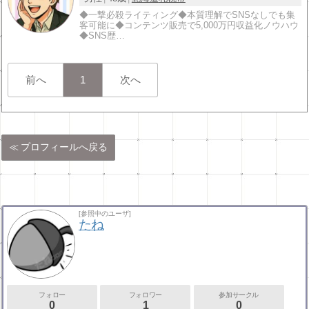
◆一撃必殺ライティング◆本質理解でSNSなしでも集
客可能に◆コンテンツ販売で5,000万円収益化ノウハウ
◆SNS歴…
前へ
1
次へ
プロフィールへ戻る
[参照中のユーザ]
たね
フォロー
フォロワー
参加サークル
0
1
0