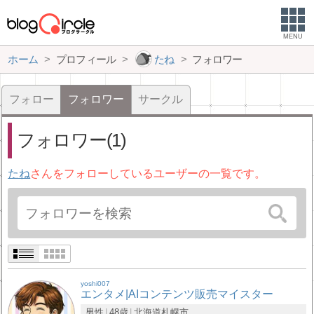
MENU
ホーム
プロフィール
たね
フォロワー
フォロー
フォロワー
サークル
フォロワー(1)
たね
さんをフォローしているユーザーの一覧です。
yoshi007
エンタメ|AIコンテンツ販売マイスター
男性
48歳
北海道
札幌市