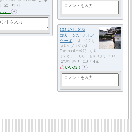
//youtu.be/oNsxfKtm2VM
兵庫
日記
8年前
いね！
0
CODATE 293
cafe. のシフォン
ケーキ
すごく久し
ぶりのブログです
Facebookの転記になり
ますが、 こちらにも送ります CO…
兵庫日帰り日記
8年前
いいね！
1