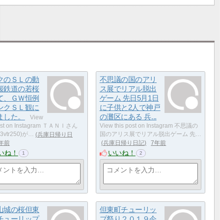
クのＳＬの動
不思議の国のアリ
桜鉄道の若桜
ス展でリアル脱出
て、ＧＷ恒例
ゲーム 先日5月1日
ンクＳＬ観に
に子供と2人で神戸
ました。
の灘区にある 兵...
View
post on Instagram ＴＡＮＩさん
View this post on Instagram 不思議の
i3vtr250)が…
兵庫日帰り日
国のアリス展でリアル脱出ゲーム 先…
年前
兵庫日帰り日記
7年前
いね！
いいね！
1
2
山城の桜但東
但東町チューリッ
チューリップ
プ祭り２０１９今