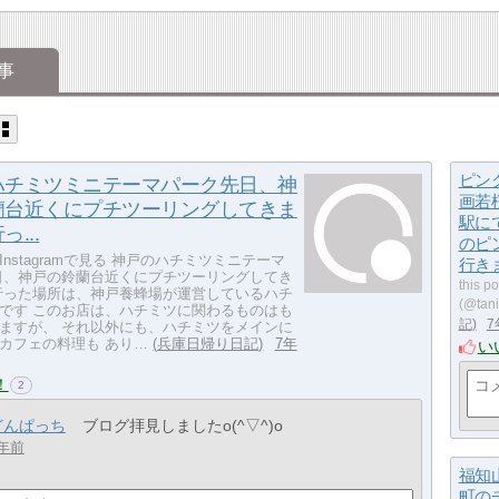
事
ピン
ハチミツミニテーマパーク先日、神
画若
蘭台近くにプチツーリングしてきま
駅に
...
のピ
nstagramで見る 神戸のハチミツミニテーマ
行き
日、神戸の鈴蘭台近くにプチツーリングしてき
this 
行った場所は、神戸養蜂場が運営しているハチ
(@tan
です このお店は、ハチミツに関わるものはも
記
7
ますが、 それ以外にも、ハチミツをメインに
カフェの料理も あり…
兵庫日帰り日記
7年
い
！
2
どんぱっち
ブログ拝見しましたo(^▽^)o
年前
福知
町の