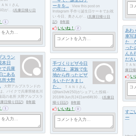
ーキで、誕生日ケ
m ＴＡＮＩさん
ーキを...
View this post on
250)が…
兵庫日帰り日
Instagram 手作り誕生日ケーキでお祝
い 今日、奥さんが…
兵庫日帰り日
！
記
8年前
1
いいね！
2
あわ
車写
た 
った
んも
プスラン
ださ
花本日
手づくりピザ今日
ＴＡＮＩ
クで兵庫
の夜は、家族で生
庫日帰
町にある
地から作ったピザ
い
名所大野
をいただきまし
.
た。
大野アルプスランドの
ＴＡＮＩさん
日は、バイクで兵庫県猪名川
(@tani3vtr250)がシェアした投稿 -
陽花の名所 大野アルプスラ
2018年Jun月24日am6時30…
兵庫日
兵庫日帰り日記
8年前
帰り日記
8年前
！
いいね！
1
0
すご
ー