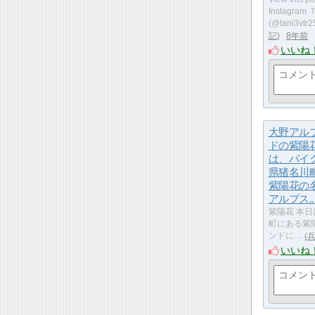
Instagra
(@tani3vtr
記
8年前
いいね
大野アル
ドの紫陽
は、バイ
県猪名川
紫陽花の
アルプス..
紫陽花 本
町にある紫
ンドに…
いいね