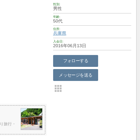
性別
男性
年齢
50代
住所
兵庫県
入会日
2016年06月13日
フォローする
メッセージを送る
り旅行・