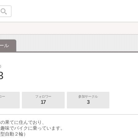
ール
0
3
ロー
フォロワー
参加サークル
17
3
西の果てに住んでおり、
で趣味でバイクに乗っています。
大型自動２輪）