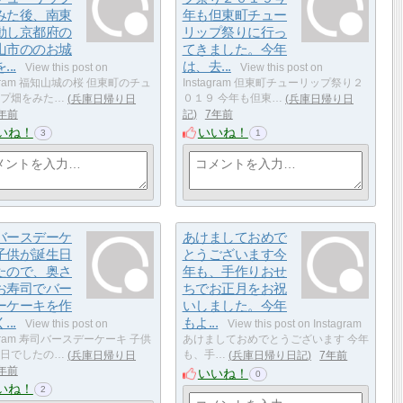
みた後、南東
年も但東町チュー
動し京都府の
リップ祭りに行っ
山市ののお城
てきました。今年
..
は、去...
View this post on
View this post on
agram 福知山城の桜 但東町のチュ
Instagram 但東町チューリップ祭り２
プ畑をみた…
兵庫日帰り日
０１９ 今年も但東…
兵庫日帰り日
年前
記
7年前
いね！
いいね！
3
1
バースデーケ
あけましておめで
子供が誕生日
とうございます今
たので、奥さ
年も、手作りおせ
お寿司でバー
ちでお正月をお祝
ーケーキを作
いしました。今年
..
もよ...
View this post on
View this post on Instagram
agram 寿司バースデーケーキ 子供
あけましておめでとうございます 今年
日でしたの…
兵庫日帰り日
も、手…
兵庫日帰り日記
7年前
年前
いいね！
0
いね！
2