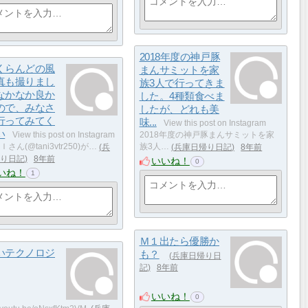
2018年度の神戸豚
くらんどの風
まんサミットを家
真も撮りまし
族3人で行ってきま
なかなか良か
した。4種類食べま
ので、みなさ
したが、どれも美
行ってみてく
味...
View this post on Instagram
い
View this post on Instagram
2018年度の神戸豚まんサミットを家
さん(@tani3vtr250)が…
兵
族3人…
兵庫日帰り日記
8年前
り日記
8年前
いいね！
0
いね！
1
Ｍ１出たら優勝か
いテクノロジ
も？
兵庫日帰り日
記
8年前
いいね！
0