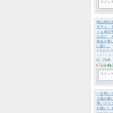
岡山県日
カフェ 
ｌａ本日
なのに、
休みが多
に探し...
Instagr
ｔｅｌｌａ 
記
7年前
いいね
一足早い
ス我が家
早いクリ
お祝いし
View this po