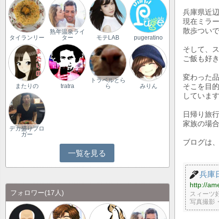
兵庫県近辺
現在ミラ
散歩つい
熟年温泉ライ
タイランリー
ター
モテLAB
pugeratino
そして、
ご飯も好
変わった
トラベルとら
そこを目
またりの
tratra
ら
みりん
していま
日帰り旅
家族の場
デカ盛りブロ
ガー
ブログは
一覧を見る
兵庫
http://am
フォロワー
(17人)
スィーツ
写真撮影