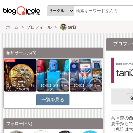
ホーム
プロフィール
tani3
プロフィ
参加サークル
(3)
tani3vtr25
tani
おでかけナビ：ブ
ロガーの地元・観
【公式】旅行サー
【公式】近畿サー
光・グルメ情…
クル
クル
フォ
9
一覧を見る
兵庫県の
妻子持ち
フォロー
(9人)
（免許は