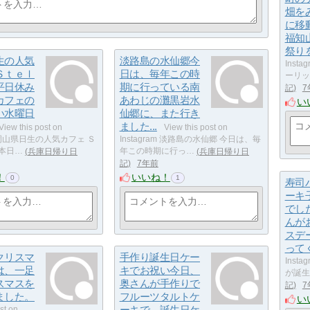
畑を
に移
福知
祭りを.
生の人気
淡路島の水仙郷今
Inst
Ｓｔｅｌ
日は、毎年この時
ーリッ
平日休み
期に行っている南
記
7
カフェの
あわじの灘黒岩水
い
い水曜日
仙郷に、また行き
ました...
View this post on
View this post on
am 岡山県日生の人気カフェ Ｓ
Instagram 淡路島の水仙郷 今日は、毎
本日…
兵庫日帰り日
年この時期に行っ…
兵庫日帰り日
記
7年前
！
いいね！
0
1
寿司
ーキ
でし
んが
スデ
ってく.
クリスマ
手作り誕生日ケー
Inst
は、一足
キでお祝い今日、
が誕生
スマスを
奥さんが手作りで
記
7
ました。
フルーツタルトケ
い
st on