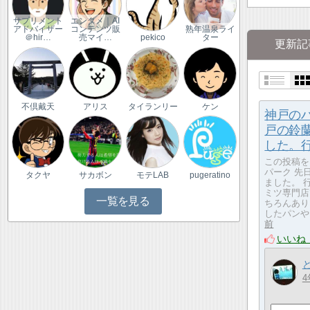
サプリメント
エンタメ｜AI
アドバイザー
コンテンツ販
熟年温泉ライ
＠hir…
売マイ…
pekico
ター
更新記
不倶戴天
アリス
タイランリー
ケン
神戸の
戸の鈴
した。行っ
この投稿をI
パーク 先
タクヤ
サカボン
モテLAB
pugeratino
ました。 
ミツ専門店
一覧を見る
ちろんあり
したパンや
前
いいね
4