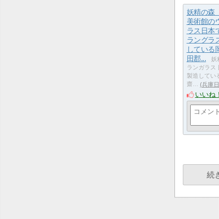
妖精の森
美術館の
ラス日本
ラングラ
している
田郡...
妖
ランガラス
製造してい
齋…
兵庫
いいね
続