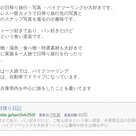
の日帰り旅行・写真 ・バイクツーリングが大好きです。
ーレス一眼カメラで日帰り旅行先の写真と
でのスナップ写真を撮るのが趣味です。
スィーツ好きであり、パン好きだけど
きという食い道楽です。
品物・場所・食べ物・特選素材も大好きで
的に家族＆一人旅で日帰り旅行を行ったり
す。
行は一人旅では、バイクツーリング
合は、自動車でドライブになっています。
、兵庫県内を中心に旅をしたことを書いてます
日帰り日記
eblo.jp/tani3vtr250/
7年前
82回
更新日
更新回数
好きであり、パン好きだけど、ご飯も好きという食い道楽、兵庫県近辺の日帰
・バイクツーリングが大好き！いろんな趣味や好きな物を中心…