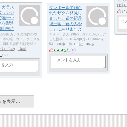
https:
日帰り
 ガラス
ダンボールで作ら
い
ウランガ
れたザクを発見し
で唯一ウ
ました。道の駅丹
スを製造
後王国「食のみや
岡山県苫
こ」にありますよ
精の森 ガラス美術館のウ
ＴＡＮＩさん(@tani3vtr250)がシェア
 日本で唯一ウラングラスを
した投稿 - 2018年Apr月21日am2時
る 岡山県苫田郡鏡野町上
53…
兵庫日帰り日記
8年前
日帰り日記
8年前
いいね！
0
！
1
きを表示…