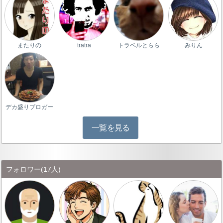
またりの
tratra
トラベルとらら
みりん
デカ盛りブロガー
一覧を見る
フォロワー
(17人)