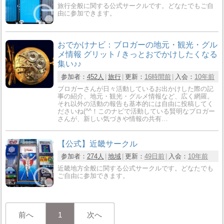
旅行全般に関する公式サークルです。どなたでもご自
由に参加できます。
おでかけナビ：ブロガーの地元・観光・グル
メ情報 グリット / きっとおでかけしたくなる
集い♪♪
参加者：
452人
旅行
更新：
16時間前
入会：
10年前
ブロガーさんが日々活動しているお出かけした際の記
事の紹介、地元・観光・グルメ情報など、広く網羅。
それ以外の活動の報告も基本的には自由に投稿してく
ださいね(^^！このナビで活動している賢明なブロガー
さんが、新しい気づきや情報の共有…
【公式】近畿サークル
参加者：
274人
地域
更新：
49日前
入会：
10年前
近畿地方全般に関する公式サークルです。どなたでも
ご自由に参加できます。
前へ
1
次へ