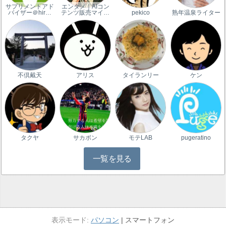
サプリメントアド
エンタメ｜AIコン
バイザー＠hir…
テンツ販売マイ…
pekico
熟年温泉ライター
不倶戴天
アリス
タイランリー
ケン
タクヤ
サカボン
モテLAB
pugeratino
一覧を見る
パソコン
スマートフォン