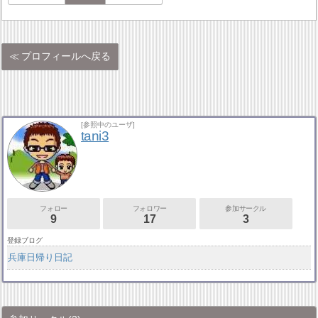
プロフィールへ戻る
[参照中のユーザ]
tani3
フォロー
フォロワー
参加サークル
9
17
3
登録ブログ
兵庫日帰り日記