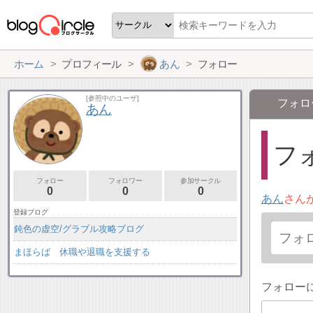
ホーム
プロフィール
あん
フォロー
[参照中のユーザ]
フォロ
あん
フォ
フォロー
フォロワー
参加サークル
0
0
0
あん
さん
登録ブログ
鈍色の虚空/グラブル攻略ブログ
まほらば 休職や退職を支援する
フォロー