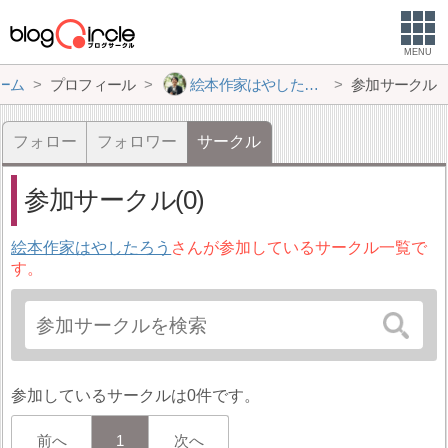
MENU
ーム
プロフィール
絵本作家はやしたろう
参加サークル
フォロー
フォロワー
サークル
参加サークル(0)
絵本作家はやしたろう
さんが参加しているサークル一覧で
す。
参加しているサークルは0件です。
前へ
1
次へ