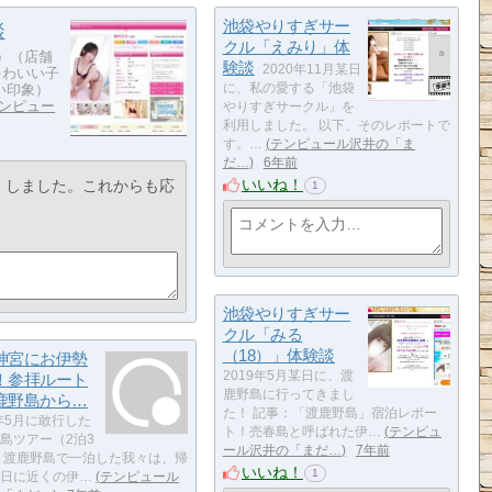
池袋やりすぎサー
談
クル「えみり」体
ー）（店舗
験談
2020年11月某日
ゃわいい子
い印象）
に、私の愛する「池袋
ンピュー
やりすぎサークル」を
利用しました。 以下、そのレポートで
す。…
テンピュール沢井の「ま
だ…
6年前
いいね！
」しました。これからも応
1
池袋やりすぎサー
クル「みる
（18）」体験談
神宮にお伊勢
2019年5月某日に、渡
！参拝ルート
鹿野島に行ってきまし
鹿野島から…
た！ 記事：「渡鹿野島」宿泊レポー
9年5月に敢行した
ト！売春島と呼ばれた伊…
テンピュ
島ツアー（2泊3
ール沢井の「まだ…
7年前
 渡鹿野島で一泊した我々は、帰
いいね！
1
日に近くの伊…
テンピュール