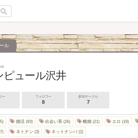
ール
wai
ンピュール沢井
ロー
フォロワー
参加サークル
8
7
婚活
出会い系
離婚
エロ
5
93
26
21
19
ネトナン
ネットナンパ
7
3
2