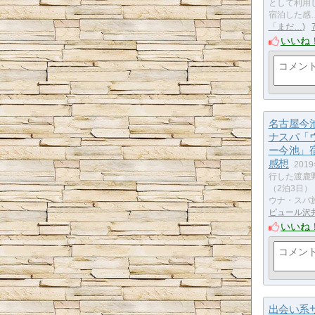
として利用
宿泊した感
「まだ…
いいね
名古屋今
ナスパ「
ー今池」
感想
201
行した渡鹿
（2泊3日）
ウナ・スパ
ピュール沢
いいね
出会い系