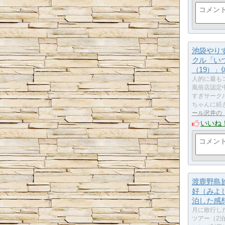
池袋やり
クル「い
（19）」
人的に最も
風俗店認定
すぎサーク
ちゃんに続
ール沢井の
いいね
渡鹿野島
好（みよ
泊した感
月に敢行し
ツアー（2泊