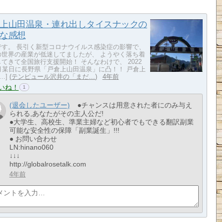
上山田温泉・連れ出しタイスナックの
な感想
です。 長引く新型コロナウイルス感染症の影響で、
の世界の産業が低迷してましたが、 ようやく落ち着
てきて全国旅行支援開始！ そんなわけで、 2022
0月某日に長野県「戸倉上山田温泉」に凸！！ 戸倉上
…]
テンピュール沢井の「まだ…
4年前
いね！
1
(退会したユーザー)
●チャンスは用意された者にのみ与え
られる,あなたがその主人公だ!
●大学生、高校生、準業主婦など初心者でもできる翻訳副業
可能な安全性の保障「副業誕生」!!!
● お問い合わせ
LN:hinano060
↓↓↓
http://globalrosetalk.com
4年前