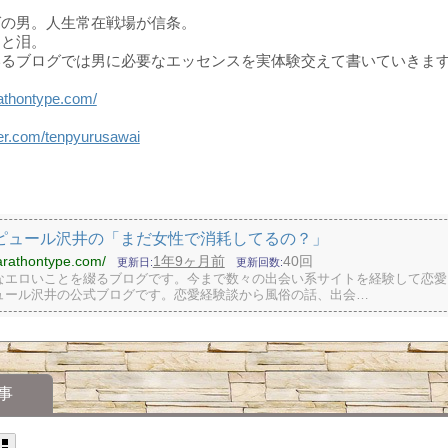
ばの男。人生常在戦場が信条。
男と泪。
いるブログでは男に必要なエッセンスを実体験交えて書いていきま
rathontype.com/
tter.com/tenpyurusawai
ピュール沢井の「まだ女性で消耗してるの？」
arathontype.com/
1年9ヶ月前
40回
更新日
更新回数
なエロいことを綴るブログです。今まで数々の出会い系サイトを経験して恋愛
ュール沢井の公式ブログです。恋愛経験談から風俗の話、出会…
事