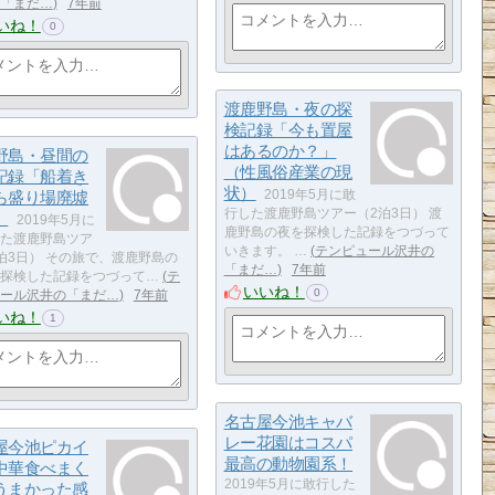
「まだ…
7年前
いね！
0
渡鹿野島・夜の探
検記録「今も置屋
はあるのか？」
野島・昼間の
（性風俗産業の現
記録「船着き
状）
ら盛り場廃墟
2019年5月に敢
行した渡鹿野島ツアー（2泊3日） 渡
」
2019年5月に
鹿野島の夜を探検した記録をつづって
た渡鹿野島ツア
いきます。 …
テンピュール沢井の
泊3日） その旅で、渡鹿野島の
「まだ…
7年前
探検した記録をつづって…
テ
いいね！
0
ール沢井の「まだ…
7年前
いね！
1
名古屋今池キャバ
レー花園はコスパ
屋今池ピカイ
最高の動物園系！
中華食べまく
2019年5月に敢行した
うまかった感