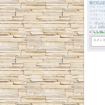
較YYCの
YYC（ワイ
はガチで出
トです！！
りのもん！
2…
テンピ
だ…
13年
いいね