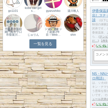
kobe call girl
伊香保温
go1101
s…
gyarushiko
湯川唯人
出しスナ
談
（以下は
秋頃の体験
沢井です。
大阪府京阪結
ジジィ＠ネッ
婚門真市守口
ト副業3年
香保温泉、
市寝屋川…
じゅりん
目！Web…
shin
ら…
テン
だ…
1年
一覧を見る
いいね
NS・NN
ロ用語）
は、 いわ
キン・ナマ
う意味を指
いです。 
ュール沢井
いいね