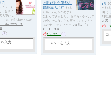
評判
と呼ばれた伊勢志
想
2
摩離島の現在
ワイシー）
渡鹿
た渡鹿
会えるサイ
野島（わたかのじま）
3日）
 素人率かな
に行ってきました。 おそらく令和元年
料理屋
！ （※この記事は初稿が
の今、そんなことを言ってもピンとく
ル沢井
ュール沢井の「ま
る若者…
テンピュール沢井の「ま
い
前
だ…
7年前
！
1
いいね！
3