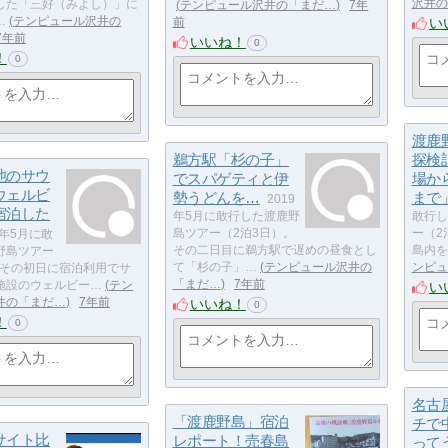
沢井の
した「三好（みよし）」に
テンピュール沢井の「まだ…
7年
…
テンピュール沢井の
い
前
7年前
いいね！
0
！
0
渡鹿
鵜方駅「杉の子」
探検
池のサウ
でスパゲティと伊
場か
ウェルビ
勢うどんを…
まで
2019
宿泊した
年5月に敢行した渡鹿野
敢行し
島ツアー（2泊3日）。
ー（2
9年5月に敢
その二日目に鵜方駅で遅めの昼食とし
島内を
野島ツアー
て「杉の子」…
テンピュール沢井の
ンピュ
 その初日に宿泊利用でサ
「まだ…
7年前
施設のウェルビー…
テン
い
井の「まだ…
7年前
いいね！
0
！
0
名古
「渡鹿野島」宿泊
チで
サイト比
レポート！売春島
って