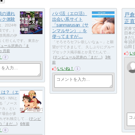
泉の連れ
パパ活（エロ活）
戸倉
ック体験
出会い系サイト
正直
「sanmarusan（サ
、2024年
沢井
ンマルサン）」を
談です。）
日本
 群馬県の伊
使ってますが…
きだし
よく行くんです。 東京か
年1
「そろそろセフレ欲しいなぁ～」と願
ピュール沢井の「ま
山田 [
望がでてきまして、 久しぶりにグルー
9ヶ月前
プセックス掲示板とか見てたんで…
い
！
テンピュール沢井の「まだ…
3年
2
前
いいね！
1
とは？（エ
NS・NNと
ゆる「ノース
ナカ」とい
す場合が多
それぞれ独立して…
テンピ
の「まだ…
6年前
！
0