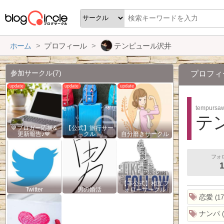
ホーム
プロフィール
テンピュール沢井
参加サークル
(7)
プロフィ
tempursa
テ
💙ブロガー応援&
【公式】旅行サー
更新報告♪💙
クル
自分磨きサークル
フォ
1
【非公式】相互フ
Twitter
男の婚活
ォローサークル
恋愛
17
ナンパ