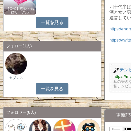
四十代半
【公式】恋愛・結
酒と女と
婚サークル
運営して
一覧を見る
https://ma
https://twi
フォロー
(1人)
テン
https://m
カブンス
私の好き
私テンピ
一覧を見る
フォロワー
(8人)
更新記