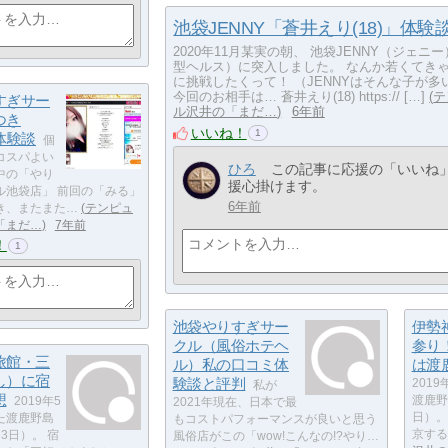
池袋JENNY「蒼井えり(18)」体験
2020年11月某実の朝、 池袋JENNY（ジェニ
型ヘルス）に突入しました。 なんか若くてき
に挑戦したくって！ （JENNYはそんな子が多
今回のお相手は… 蒼井えり(18) https:// […]
テ
すぎサー
ル沢井の「まだ…
6年前
つき
いいね！
1
体験談
個
コスパよい
ひろ
この記事に応援の「いいね
中の「やり
援心掛けます。
ル池袋店」 前回の「みる」
6年前
き、またまた…
テンピュ
「まだ…
7年前
！
1
池袋やりすぎサー
伊勢
クル（風俗ホテヘ
参り
旅館・三
ル）私の口コミ体
は渡
し）に宿
験談と評判
201
私が
想
渡鹿野
2019年5
2021年現在、日本で最
日）。
た渡鹿野島
もコストパフォーマンスが良いと思う
京する
3日）。 宿
風俗店がこの「wow!こんなの!?やり…