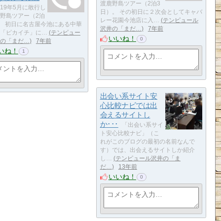
渡鹿野島ツアー（2泊3
019年5月に敢行し
日）。 その初日に２次会としてキャバ
野島ツアー（2泊
レー花園今池店に入…
テンピュール
。 初日に名古屋今池にある中華
沢井の「まだ…
7年前
「ピカイチ」に…
テンピュー
いいね！
0
の「まだ…
7年前
いね！
1
出会い系サイト安
心比較ナビでは出
会えるサイトし
か･･･
「出会い系サイ
ト安心比較ナビ」（こ
れがこのブログの最初の名前なんで
す）では、出会えるサイトしか紹介
し…
テンピュール沢井の「ま
だ…
13年前
いいね！
0