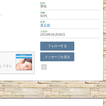
性別
男性
年齢
す。
50代
住所
東京都
入会日
2019年05月05日
フォローする
メッセージを送る
してきた