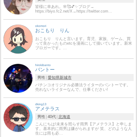
皆様に幸あれ。🌸🥰💕✨ブログ→
https://biyo.fc2.net/X→https://twitter.com…
okomori
おこもり りん
おこもり りんと言います。育児、家族、ゲーム、買
って良かったものetcを漫画にして描いています。新米
ブロガーです。…
hirokibanto
バントー
男性
愛知県
新城市
パチンコオリジナル必勝法ライターのバントーです。
売れないライターなんで、仕事ください!
dking13
アメテラス
男性
40代
北海道
こんにちは!未来を照らす雨男【アメテラス】と申しま
す。基本的に雨男は嫌がられますが 笑、どのような人
生には雨も必…