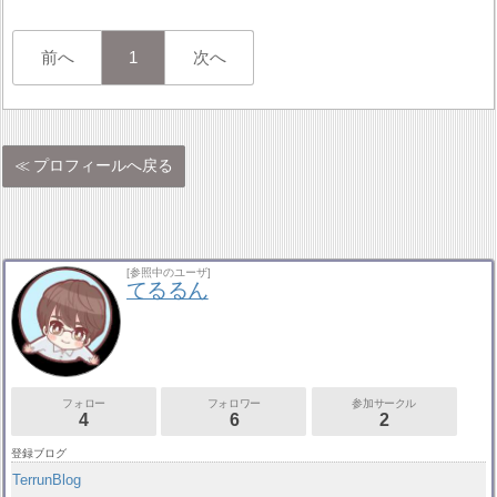
前へ
1
次へ
プロフィールへ戻る
[参照中のユーザ]
てるるん
フォロー
フォロワー
参加サークル
4
6
2
登録ブログ
TerrunBlog