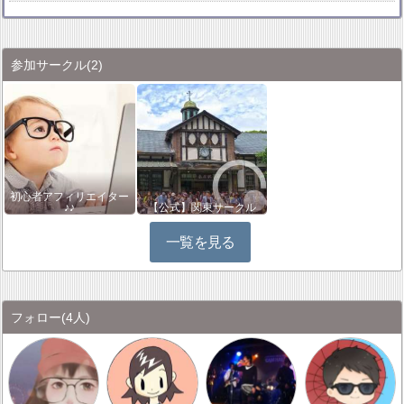
参加サークル
(2)
初心者アフィリエイター
♪♪
【公式】関東サークル
一覧を見る
フォロー
(4人)