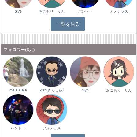
biyo
おこもり りん
バントー
アメテラス
一覧を見る
フォロワー
(6人)
ma alalala
kish(きっしゅ)
biyo
おこもり りん
バントー
アメテラス