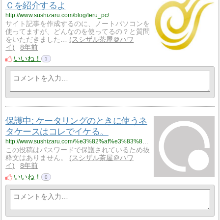
Ｃを紹介するよ
http://www.sushizaru.com/blog/teru_pc/
サイト記事を作成するのに、ノートパソコンを
使ってますが、どんなのを使ってるの？と質問
をいただきました…
スシザル茶屋＠ハワ
イ
8年前
いいね！
1
保護中: ケータリングのときに使うネ
タケースはコレでイケる。
http://www.sushizaru.com/%e3%82%af%e3%83%83%e3%82%ad%e3%83%b3%e3%82%b0%e7%94%a8%e5%85%b7%e3%83%bb%e3%82%ac%e3%82%b8%e3%82%a7%e3%83%83%e3%83%88/sushi_showcase/
この投稿はパスワードで保護されているため抜
粋文はありません。
スシザル茶屋＠ハワ
イ
8年前
いいね！
0