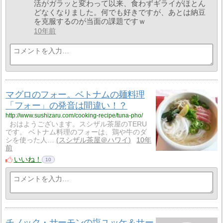
活がガラッと変わって以来、食わずギライがほとん
どなくなりました。何でも好きですが、あとは納豆
を克服するのが当面の課題ですｗ
10年前
マグロのフォー。ベトナムの麺料理
「フォー」の発音は間違い！？
http://www.sushizaru.com/cooking-recipe/tuna-pho/
おはようございます。スシザル茶屋のTERU
です。 ベトナム料理のフォーは、鶏や牛のダ
シを使った人…
スシザル茶屋＠ハワイ
10年
前
いいね！
10
チノック・サーモンの塩ユッケ＆サー