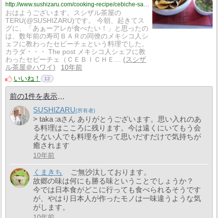
http://www.sushizaru.com/cooking-recipe/cebiche-salad-and-cebiche-soup/
おはようございます。スシザル茶屋の
TERU(@SUSHIZARU)です。 今朝、起きてス
グに、「あぁーアレが食べたい！」と思ったの
は、数年前の寿司ＢＡＲの同僚のメキシコ人シ
ェフに教わったセビーチェという料理でした。
カラダ・・・ The post メキシコ人シェフに教
わったセビーチェ（ＣＥＢＩＣＨＥ…
スシザ
ル茶屋＠ハワイ
10年前
いいね！
12
前の1件を表示
SUSHIZARU
> taka :aさん ありがとうございます。思い入れのあ
る料理はこころに残ります。今は遠くにいてもう会
えない人でも料理を作って思いだすだけで気持ちが
癒されます
10年前
くまきち
ご無沙汰しております。
故郷の味は何にも勝る味ということでしょうか？
今では日本食がどこに行っても食べられるそうです
が、やはり日本人が作ったモノは一味違うような気
がします。
10年前