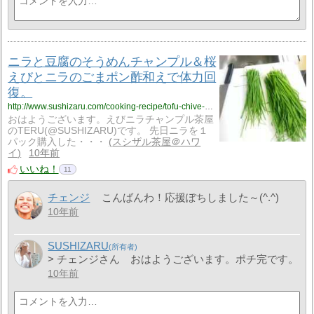
ニラと豆腐のそうめんチャンプル＆桜
えびとニラのごまポン酢和えで体力回
復。
http://www.sushizaru.com/cooking-recipe/tofu-chive-okinawa-noodle-shrimp-chive-ponzu-marinated-salad/
おはようございます。えびニラチャンプル茶屋
のTERU(@SUSHIZARU)です。 先日ニラを１
パック購入した・・・
スシザル茶屋＠ハワ
イ
10年前
いいね！
11
チェンジ
こんばんわ！応援ぽちしました～(^.^)
10年前
SUSHIZARU
> チェンジさん おはようございます。ポチ完です。
10年前