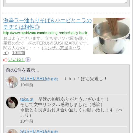
激辛ラー油もりそば＆小エビとニラの
チヂミは相性◎
http://www.sushizaru.com/cooking-recipe/spicy-buckwheat-noodle-shrimp-kakiage-tempura/
おはようございます。立ち食いソバ屋を想い、
望郷の念で一杯のTERU(@SUSHIZARU)です。
関西人なのに・・・
スシザル茶屋＠ハワ
イ
10年前
いいね！
9
前の1件を表示
SUSHIZARU
ｔｈｘ！ぽち完返し！
10年前
taka :a
早速の挑戦ありがとうございます！
そして文中リンク…感激しました（感涙）
今後とも良きお付き合い宜しくお願い致します（ぺ
こり）
10年前
SUSHIZARU