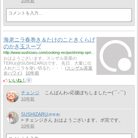
10年前
海老ニラ春巻き＆たけのこときくらげ
のかき玉スープ
http://www.sushizaru.com/cooking-recipe/shrimp-spring-roll-and-egg-drop-soup-with-bamboo-shoots/
おはようございます。スシザル茶屋の
TERU(@SUSHIZARU)です。 先日、大量に仕
入れたニラを使い切るた・・・
スシザル茶屋
＠ハワイ
10年前
いいね！
9
チェンジ
こんばんわ♪応援ぽちしましたー(⌒‐⌒)
10年前
SUSHIZARU
> チェンジさん おはようございます。ポ完です。
10年前