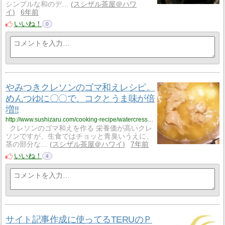
シンプルな和のデ…
スシザル茶屋＠ハワ
イ
6年前
いいね！
0
やみつきクレソンのゴマ和えレシピ。
めんつゆに〇〇で、コクとうま味が倍
増‼
http://www.sushizaru.com/cooking-recipe/watercress-gomaae/
クレソンのゴマ和えを作る 栄養価が高いクレ
ソンですが、生食ではチョッと青臭いうえに、
茎の部分な…
スシザル茶屋＠ハワイ
7年前
いいね！
4
サイト記事作成に使ってるTERUのＰ