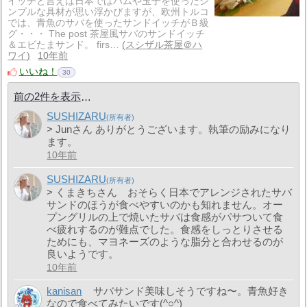
イッチと言えば日本ではハムや玉子を使ったシ
ンプルな具材が思い浮かびますが、欧州トルコ
では、青魚のサバを使ったサンドイッチがＢ級
グ・・・ The post 茶屋風サバのサンドイッチ
＆エビたまサンド。 firs…
スシザル茶屋＠ハ
ワイ
10年前
いいね！
30
前の2件を表示
SUSHIZARU
> Junさん ありがとうございます。執筆の励みになり
ます。
10年前
SUSHIZARU
> くまきちさん おそらく日本でアレンジされたサバ
サンドのほうが食べやすいのかも知れません。オー
プングリルの上で焼いたサバは食感がパサついて食
べ疲れするのが難点でした。食感をしっとりさせる
ためにも、マヨネーズのような脂分と合わせるのが
良いようです。
10年前
kanisan
サバサンド美味しそうですね〜。青魚好き
なので食べてみたいです(^○^)