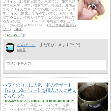
ヤリイカは比較的安価で、米国では、生でも冷
凍でも入手しやすい食材です。今回は、寿司店
でのヤリイカのさばき方を紹介したいと思いま
す。 イカは鮮度が落ちやすいので、素早く処
理することが求められます。この記事で紹介す
る方法で仕・・・ The post 寿司屋で教わるヤ
リイカの仕込み first appe…
スシザル茶屋＠ハ
ワイ
6年前
いいね！
6
どんぱっち
また遊びに来ます(*^_^*)
4年前
ハワイのロコに人気！和のデザート
【ほうじ茶ゼリー】を職人さんに教え
てもらった。
http://www.sushizaru.com/cooking-recipe/hojichajelly/
アロハ！スシザル茶屋＠ハワイです。 今回
は、ハワイのロコのあいだで人気の和食店から