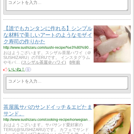
【誰でもカンタンに作れる】シンプル
な材料で美しいアートのようなモザイ
ク寿司の作りかた
http://www.sushizaru.com/sushi-recipe/%e3%80%90%e8%aa%b0%e3%81%a7%e3%82%82%e3%82%ab%e3%83%b3%e3%82%bf%e3%83%b3%e3%81%ab%e4%bd%9c%e3%82%8c%e3%82%8b%e3%80%91%e3%82%b7%e3%83%b3%e3%83%97%e3%83%ab%e3%81%aa%e6%9d%90%e6%96%99%e3%81%a7%e7%be%8e/
おはようございます。スシザル茶屋ハワイ（＠
SUSHIZARU）のTERUです。 インスタグラム
やモバ…
スシザル茶屋＠ハワイ
8年前
いいね！
1
茶屋風サバのサンドイッチ＆エビたま
サンド。
http://www.sushizaru.com/cooking-recipe/norwegian-mackerel-sandwich-and-shrimp-egg-sandwich/
おはようございます。サバサンド愛好家の
TERU(@SUSHIZARU)です。 カフェでサンド