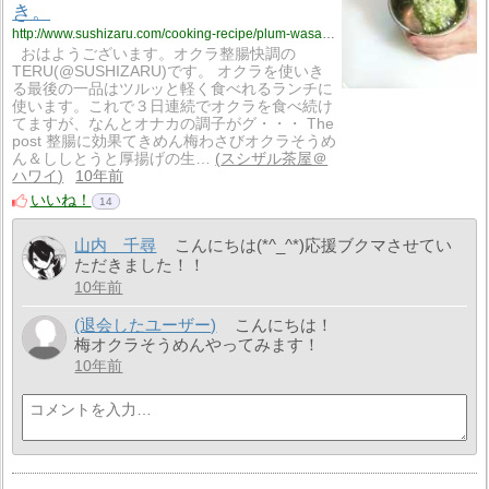
き。
http://www.sushizaru.com/cooking-recipe/plum-wasabi-somen-noodle-and-shishito-pepper-tofu-ginger-saute/
おはようございます。オクラ整腸快調の
TERU(@SUSHIZARU)です。 オクラを使いき
る最後の一品はツルッと軽く食べれるランチに
使います。これで３日連続でオクラを食べ続け
てますが、なんとオナカの調子がグ・・・ The
post 整腸に効果てきめん梅わさびオクラそうめ
ん＆ししとうと厚揚げの生…
スシザル茶屋＠
ハワイ
10年前
いいね！
14
山内 千尋
こんにちは(*^_^*)応援ブクマさせてい
ただきました！！
10年前
(退会したユーザー)
こんにちは！
梅オクラそうめんやってみます！
10年前