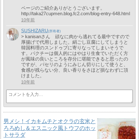
ページのご紹介ありがとうございます。
http://taka27cupmen.blog.fc2.com/blog-entry-648.html
10年前
SUSHIZARU
> kanisanさん 頑なに肉から逃れてる最中ですので
厚揚げで代用しました。絹ごし豆腐にしてしまうと
韓国料理のスンドゥブに寄りなってしまいそうで
す。パクチーは個人的にはやはり生食でいただく方
が風味の良いところを存分に堪能できると思ったの
ですが、パセリのようにみじん切りにして使うと、
食感が残らない分、良い香りをさほど損なわずに頂
けました。
10年前
男メシ！イカキムチとオクラの玄米と
ろろめし＆エスニック風トウフのホッ
トサラダ