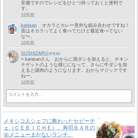
安価ですのでレシピをひとつ持っておくと便利で
す。
10年前
kanisan
オカラとカレー意外な組み合わせですね！
昔はオカラってよく食べてたけど最近食べてない
な〜。
10年前
SUSHIZARU
> kanisanさん おからに鶏ダシを加えると、チキン
ナゲットのような感じになって、さらに牛ダシを加
えると謎肉のようになります。おからマジックです
ねー。
10年前
メキシコ人シェフに教わったセビーチ
ェ（ＣＥＢＩＣＨＥ）。寿司ＢＡＲの
㊙メニューまかないランチ。