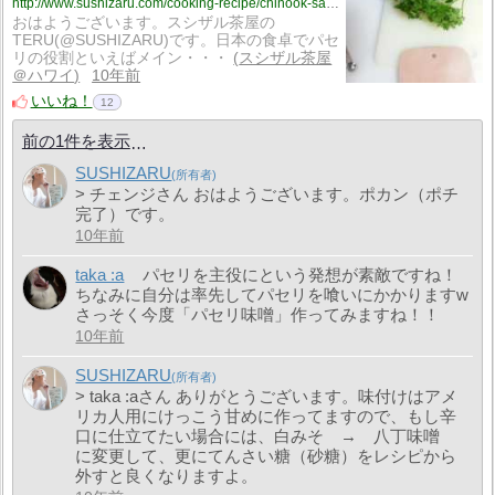
http://www.sushizaru.com/cooking-recipe/chinook-salmon-mini-steak-grilled-miso-rice-ball/
おはようございます。スシザル茶屋の
TERU(@SUSHIZARU)です。日本の食卓でパセ
リの役割といえばメイン・・・
スシザル茶屋
＠ハワイ
10年前
いいね！
12
前の1件を表示
SUSHIZARU
> チェンジさん おはようございます。ポカン（ポチ
完了）です。
10年前
taka :a
パセリを主役にという発想が素敵ですね！
ちなみに自分は率先してパセリを喰いにかかりますw
さっそく今度「パセリ味噌」作ってみますね！！
10年前
SUSHIZARU
> taka :aさん ありがとうございます。味付けはアメ
リカ人用にけっこう甘めに作ってますので、もし辛
口に仕立てたい場合には、白みそ → 八丁味噌
に変更して、更にてんさい糖（砂糖）をレシピから
外すと良くなりますよ。