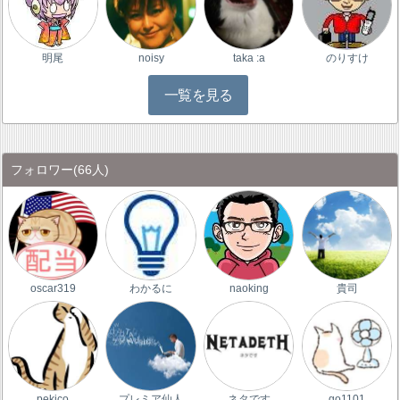
明尾
noisy
taka :a
のりすけ
一覧を見る
フォロワー
(66人)
oscar319
わかるに
naoking
貴司
pekico
プレミア仙人
ネタです
go1101