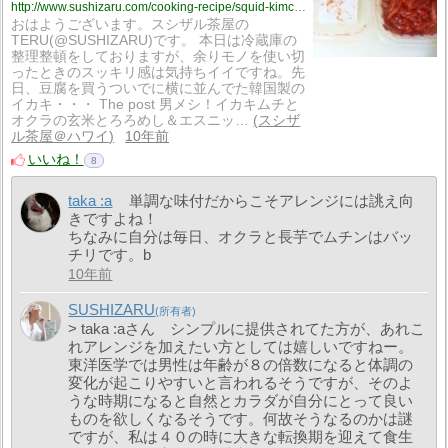
http://www.sushizaru.com/cooking-recipe/squid-kimchee-okura-brown-rice-troro-bowl-and-ethnic-tofu-hot-salad/
おはようございます。スシザル茶屋の
TERU(@SUSHIZARU)です。 本日は冷蔵庫の
整理整頓をしておりますが、余りモノを使い切
ったときのスッキリ感は気持ちイイですね。先
日、豆腐を買うついでに横に並んでた韓国製の
イカキ・・・ The post 男メシ！イカキムチと
オクラの玄米とろろめし＆エスニッ…
スシザ
ル茶屋＠ハワイ
10年前
いいね！
8
taka :a
単調な味付だからこそアレンジには誂え向
きですよね！
ちなみに自分は毎日、オクラと長芋でムチンはバッ
チリです。b
10年前
SUSHIZARU
> taka :aさん シンプルに提供されてた方が、あれこ
れアレンジを加えたい方としては嬉しいですねー。
東洋医学では男性は年齢が８の倍数になると体調の
変化が起こりやすいと言われるそうですが、そのよ
うな時期になると自然とカラダが自分にとって良い
ものを欲しくなるそうです。何故そうなるのかは謎
ですが、私は４０の時に大きな転換期を迎えて食生