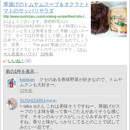
厚揚げのトムヤムスープ＆オクラとト
マトのサッパリサラダ
http://www.sushizaru.com/cooking-recipe/fried-tofu-tom-yam-soup-and-tomato-okura-salad/
おはようございます。禁肉料理人の
TERU(@SUSHIZARU)です。 タイ料理のトム
ヤムクンと言えば海老を使った辛酸っぱいスー
プで、タイでは日常食として親しまれてます。
日本でいうところのみそ汁にあたるのでしょう
か、世界・・・ The post 厚揚げのトムヤムス
ープ＆オクラとトマトのサッパリサラ…
スシ
ザル茶屋＠ハワイ
10年前
いいね！
10
前の1件を表示
kanisan
クセのある香味野菜が好きなので、トムヤ
ムクンも大好き〜。
10年前
SUSHIZARU
> taka :aさん これは美味そうですねー。厚揚げがス
ープのうま味を吸って食べごたえがありそうな感じ
です。チキンのルックスがしっとりみずみずしいで
すね。香りと味がしっかりしてるとのことで試して
みたい一品です。