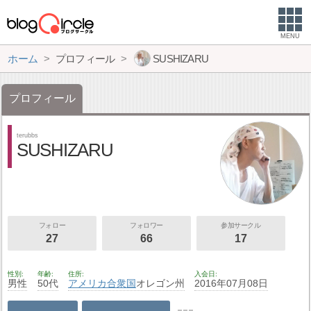
MENU
ホーム
プロフィール
SUSHIZARU
プロフィール
terubbs
SUSHIZARU
フォロー
フォロワー
参加サークル
27
66
17
性別
年齢
住所
入会日
男性
50代
アメリカ合衆国
オレゴン州
2016年07月08日