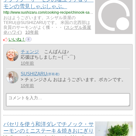
モンの雪見しゃぶしゃぶ。
http://www.sushizaru.com/cooking-recipe/chinook-salmon-salt-marinated-and-salmon-radish-hot-pot/
おはようございます。スシザル茶屋の
TERU(@SUSHIZARU)です。 米国の北西部は
良質のサーモンがよく獲・・・
スシザル茶屋
＠ハワイ
10年前
いいね！
8
チェンジ
こんばんは♪
応援ぽちしました～(⌒‐⌒)
10年前
SUSHIZARU
> チェンジさん おはようございます。ポカンです。
10年前
パセリを使う和洋ダレでチノック・サ
ーモンのミニステーキ＆焼きおにぎり