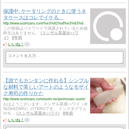
保護中: ケータリングのときに使うネ
タケースはコレでイケる。
http://www.sushizaru.com/%e3%82%af%e3%83%83%e3%82%ad%e3%83%b3%e3%82%b0%e7%94%a8%e5%85%b7%e3%83%bb%e3%82%ac%e3%82%b8%e3%82%a7%e3%83%83%e3%83%88/%e3%82%b1%e3%83%bc%e3%82%bf%e3%83%aa%e3%83%b3%e3%82%b0%e3%81%ae%e3%81%a8%e3%81%8d%e3%81%ab%e4%bd%bf%e3%81%86%e3%83%8d%e3%82%bf%e3%82%b1%e3%83%bc%e3%82%b9%e3%81%af%e3%82%b3%e3%83%ac%e3%81%a7%e3%82%a4/
この投稿はパスワードで保護されているため抜
粋文はありません。
スシザル茶屋＠ハワ
イ
8年前
いいね！
1
【誰でもカンタンに作れる】シンプル
な材料で美しいアートのようなモザイ
ク寿司の作りかた
http://www.sushizaru.com/sushi-recipe/mosaic-sushi/
おはようございます。スシザル茶屋ハワイ（＠
SUSHIZARU）のTERUです。 インスタグラム
やモ…
スシザル茶屋＠ハワイ
8年前
いいね！
0