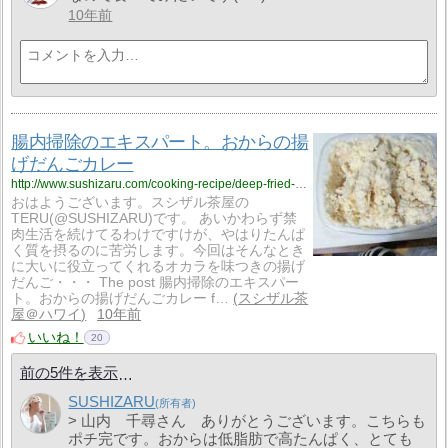
10年前
腸内掃除のエキスパート。おからの揚
げだんごカレー
http://www.sushizaru.com/cooking-recipe/deep-fried-okara-tofu-curry/
おはようございます。スシザル茶屋の
TERU(@SUSHIZARU)です。 あいかわらず禁
肉生活を続けてるわけですけが、やはりたんぱ
く質を摂るのに苦労します。今回はそんなとき
に大いに役立ってくれるオカラを味つきの揚げ
だんご・・・ The post 腸内掃除のエキスパー
ト。おからの揚げだんごカレー f…
スシザル茶
屋＠ハワイ
10年前
いいね！
20
前の5件を表示
SUSHIZARU
> 山内 千尋さん ありがとうございます。こちらも
ポチ完です。おからは低脂肪で高たんぱく、とても