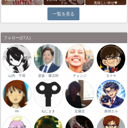
ル
クル
美味しい幸せ💖
一覧を見る
フォロー
(27人)
山内 千尋
彦坂 康太郎
チェンジ
タクヤ
rie
ねじまき
近藤圭
探偵エル