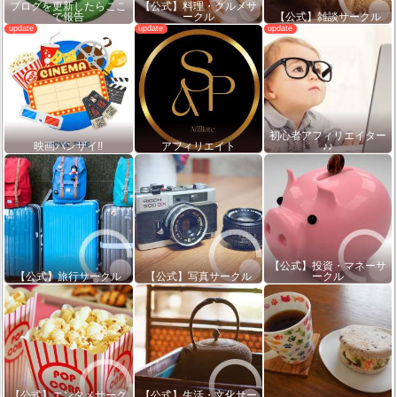
ブログを更新したらここ
【公式】料理・グルメサ
で報告
ークル
【公式】雑談サークル
初心者アフィリエイター
映画バンザイ!!
アフィリエイト
♪♪
【公式】投資・マネーサ
【公式】旅行サークル
【公式】写真サークル
ークル
【公式】エンタメサーク
【公式】生活・文化サー