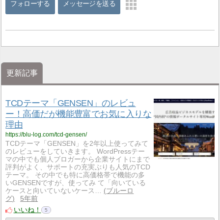
フォローする
メッセージを送る
更新記事
TCDテーマ「GENSEN」のレビュ
ー！高価だが機能豊富でお気に入りな
理由
https://blu-log.com/tcd-gensen/
TCDテーマ「GENSEN」を2年以上使ってみて
のレビューをしていきます。 WordPressテー
マの中でも個人ブロガーから企業サイトにまで
評判がよく、サポートの充実ぶりも人気のTCD
テーマ。 その中でも特に高価格帯で機能の多
いGENSENですが、使ってみ て「向いている
ケースと向いていないケース…
ブルーロ
グ
5年前
いいね！
5