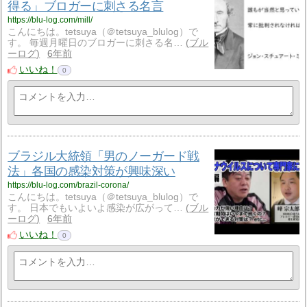
得る」ブロガーに刺さる名言
https://blu-log.com/mill/
こんにちは。tetsuya（＠tetsuya_blulog）で
す。 毎週月曜日のブロガーに刺さる名…
ブル
ーログ
6年前
いいね！
0
ブラジル大統領「男のノーガード戦
法」各国の感染対策が興味深い
https://blu-log.com/brazil-corona/
こんにちは。tetsuya（＠tetsuya_blulog）で
す。 日本でもいよいよ感染が広がって…
ブル
ーログ
6年前
いいね！
0