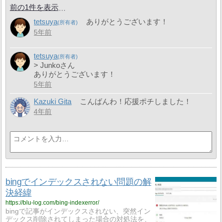
前の1件を表示
tetsuya
ありがとうございます！
5年前
tetsuya
> Junkoさん
ありがとうございます！
5年前
Kazuki Gita
こんばんわ！応援ポチしました！
4年前
bingでインデックスされない問題の解
決経緯
https://blu-log.com/bing-indexerror/
bingで記事がインデックスされない、突然イン
デックス削除されてしまった場合の対処法を、