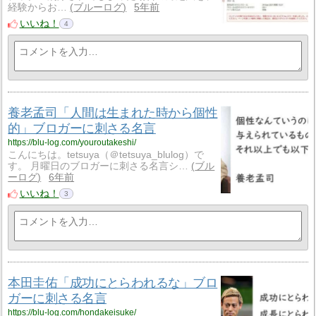
経験からお…
ブルーログ
5年前
いいね！
4
養老孟司「人間は生まれた時から個性
的」ブロガーに刺さる名言
https://blu-log.com/youroutakeshi/
こんにちは。tetsuya（＠tetsuya_blulog）で
す。 月曜日のブロガーに刺さる名言シ…
ブル
ーログ
6年前
いいね！
3
本田圭佑「成功にとらわれるな」ブロ
ガーに刺さる名言
https://blu-log.com/hondakeisuke/