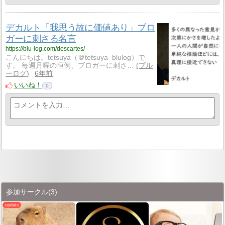
デカルト「我思う故に価値あり」ブロ
ガーに刺さる名言
https://blu-log.com/descartes/
こんにちは。tetsuya（＠tetsuya_blulog）で
す。 毎週月曜の恒例、ブロガーに刺さ…
ブル
ーログ
6年前
いいね！
0
参加サークル
(3)