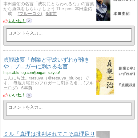
本田圭佑の名言「成功にとらわれるな」の言葉
から勇気をもらいましょう The post 本田圭佑
「成…
ブルーログ
6年前
いいね！
2
貞観政要「創業と守成いずれが難き
や」ブロガーに刺さる名言
https://blu-log.com/jougan-seiyou/
こんにちは。tetsuya（＠tetsuya_blulog）で
す。 毎週月曜日のブロガーに刺さる名…
ブル
ーログ
6年前
いいね！
0
ミル「真理は批判されてこそ真理足り