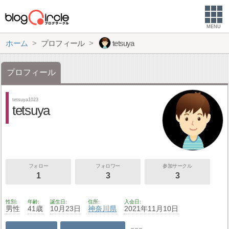
MENU
ホーム
プロフィール
tetsuya
プロフィール
tetsuya1023
tetsuya
フォロー
フォロワー
参加サークル
1
3
3
性別
年齢
誕生日
住所
入会日
男性
41歳
10月23日
神奈川県
2021年11月10日