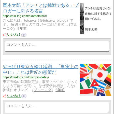
岡本太郎「アンチとは挑戦である」ブ
ロガーに刺さる名言
https://blu-log.com/okamototaro/
こんにちは。tetsuya（＠tetsuya_blulog）で
す。 毎週月曜日のブロガーに刺さる名…
ブル
ーログ
6年前
いいね！
0
やっぱり東京五輪は延期…「事実上の
中止」これは世紀の愚策だ
https://blu-log.com/olympic-delay/
東京五輪の延期決定は、事実上の中止になって
しまう可能性が高い。なぜ安倍首相はこんなに
拙速にオリンピ…
ブルーログ
6年前
いいね！
0