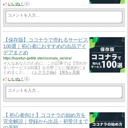
いいね！
0
【保存版】ココナラで売れるサービス
100選｜初心者におすすめの出品アイ
デアまとめ
https://havefun-getlife.site/coconala_service/
そんなあなたのために、この記事では【売れや
すいサービス100選】を分野ごとに徹底的にま
とめました。…
トクラクlife
1年5ヶ月前
いいね！
0
【 初心者向け 】ココナラの始め方を
完全解説｜登録から出品・初受注まで
の手順