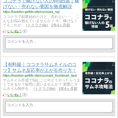
ココナラで稼げない人の特徴5選｜稼
げない・売れない要因を徹底解説
https://havefun-getlife.site/coconala_ng/
ココナラで副業始めたけど、売れない･･･。 こ
んなお悩み抱えていませんか？ 今、稼げなく
てもこれか…
トクラクlife
1年4ヶ月前
いいね！
0
【有料級｜ココナラサムネイルのコ
ツ】サムネ反応率が上がる作り方！
https://havefun-getlife.site/coconala_thumbnail_tips/
サムネイル作成で悩むことやどうやったらうま
くできるか？疑問に思いませんか？ 実際にサ
ムネイル制作を…
トクラクlife
1年4ヶ月前
いいね！
0