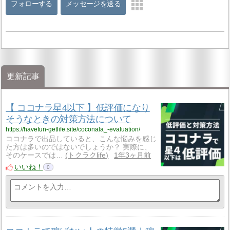
フォローする
メッセージを送る
更新記事
【 ココナラ星4以下 】低評価になり
そうなときの対策方法について
https://havefun-getlife.site/coconala_-evaluation/
ココナラで出品していると、こんな悩みを感じ
た方は多いのではないでしょうか？ 実際に、
そのケースでは…
トクラクlife
1年3ヶ月前
いいね！
0