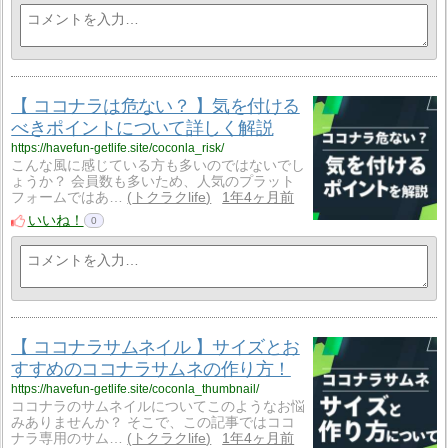
【 ココナラは危ない？ 】気を付ける
べきポイントについて詳しく解説
https://havefun-getlife.site/coconla_risk/
こんな風に感じている方も多いのではないでし
ょうか？ 会員数も多いため、人気のプラット
フォームではあ…
トクラクlife
1年4ヶ月前
いいね！
0
【 ココナラサムネイル 】サイズとお
すすめのココナラサムネの作り方！
https://havefun-getlife.site/coconla_thumbnail/
ココナラのサムネイルについてこのようなお悩
みありませんか？ そこで、この記事ではココ
ナラ専用のサム…
トクラクlife
1年4ヶ月前