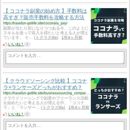
【 ココナラ副業の始め方 】手数料は
高すぎ？販売手数料を攻略する方法
https://havefun-getlife.site/coconala_pay/
副業が当たり前になりつつある今、このように
スキルを使って収入を得たいと考える人が増え
ています。 そ…
トクラクlife
1年4ヶ月前
いいね！
0
【 クラウドソーシング比較 】ココナ
ラ×ランサーズどっちがおすすめ？
https://havefun-getlife.site/businesssourcing_comparison/
クラウドソーシングで副業やフリーランス活動
を始めたいと考える人が増える中、「ココナ
ラ」と「ランサー…
トクラクlife
1年4ヶ月前
いいね！
0