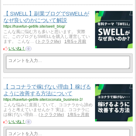
【 SWELL 】副業ブログでSWELLが
なぜ良いのかについて解説
https://havefun-getlife.site/swell_blog/
こんな風に悩む方も多いと思います。 実際
に、このブログもSWELLを購入し運営してい
ます。 こんな…
トクラクlife
1年5ヶ月前
いいね！
0
【 ココナラで稼げない理由 】稼げる
ように改善する方法について
https://havefun-getlife.site/coconala_business-2/
こんな悩みに直面していて、ココナラから諦め
ようと考えていませんか？ 実は、ココナラに
は稼げない理由…
トクラクlife
1年5ヶ月前
いいね！
0