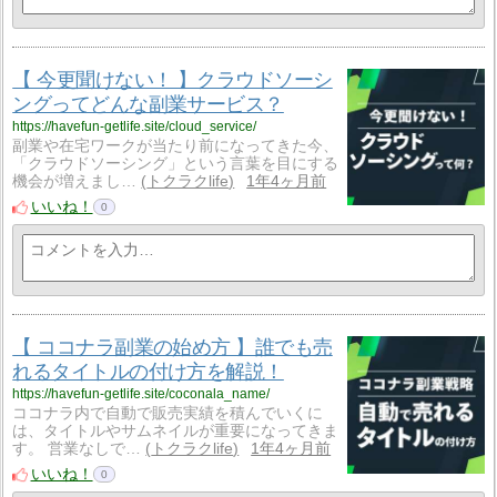
【 今更聞けない！ 】クラウドソーシ
ングってどんな副業サービス？
https://havefun-getlife.site/cloud_service/
副業や在宅ワークが当たり前になってきた今、
「クラウドソーシング」という言葉を目にする
機会が増えまし…
トクラクlife
1年4ヶ月前
いいね！
0
【 ココナラ副業の始め方 】誰でも売
れるタイトルの付け方を解説！
https://havefun-getlife.site/coconala_name/
ココナラ内で自動で販売実績を積んでいくに
は、タイトルやサムネイルが重要になってきま
す。 営業なしで…
トクラクlife
1年4ヶ月前
いいね！
0