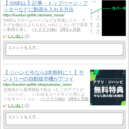
【 SWELL 】記事・トップページ・フ
ッターなどに動画を入れる方法
https://havefun-getlife.site/swell_movie/
SWELLでホームページなどを作成したり、ブ
ログを他の人よりもおしゃれにしたい方で背景
に動画を差し…
トクラクlife
1年5ヶ月前
いいね！
0
【 ジハンピ今なら3本無料に！ 】サ
ントリーの自動販売機がアツイ
https://havefun-getlife.site/greatvalue_news/
北海道から選考開始で始まったこのアプリが
「ジハンピ」。 いわゆるコークオンと同じよ
うなキャッシュレ…
トクラクlife
1年5ヶ月前
いいね！
0