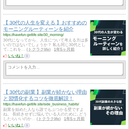
【 30代の人生を変える 】おすすめの
モーニングルーティーンを紹介
https://havefun-getlife.site/30_morning/
30代になってから、人生について考える方は多
いのではないでしょうか？ 私も同じ30代とし
て､これを…
トクラクlife
1年5ヶ月前
いいね！
0
【 30代の副業 】副業が続かない理由
と習慣化するコツを徹底解説！
https://havefun-getlife.site/side_business_habits/
副業を始めた人なら誰でもぶつかる壁ですよ
ね。 長続きせずに悩んでいる人のために､どう
したらいいのか…
トクラクlife
1年5ヶ月前
いいね！
0