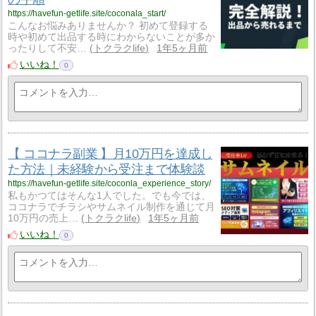
https://havefun-getlife.site/coconala_start/
こんなお悩みありませんか？ 初めて登録する
時や初めて出品する時にわからないことが多か
ったりして不安…
トクラクlife
1年5ヶ月前
いいね！
0
【 ココナラ副業 】月10万円を達成し
た方法｜未経験から受注まで体験談
https://havefun-getlife.site/coconla_experience_story/
私もかつてはそんな1人でした。でも今では、
ココナラでチラシやサムネイル制作を通じて月
10万円の売上…
トクラクlife
1年5ヶ月前
いいね！
0