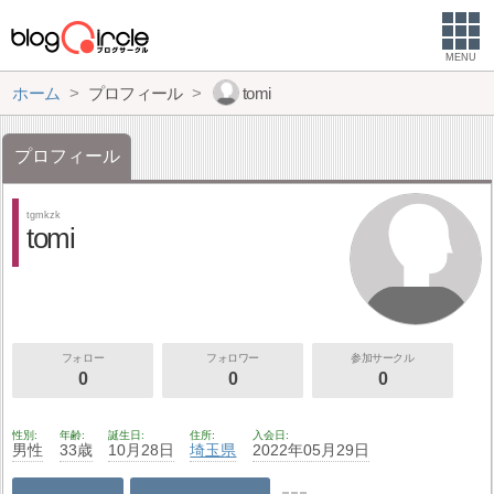
MENU
ホーム
プロフィール
tomi
プロフィール
tgmkzk
tomi
フォロー
フォロワー
参加サークル
0
0
0
性別
年齢
誕生日
住所
入会日
男性
33歳
10月28日
埼玉県
2022年05月29日