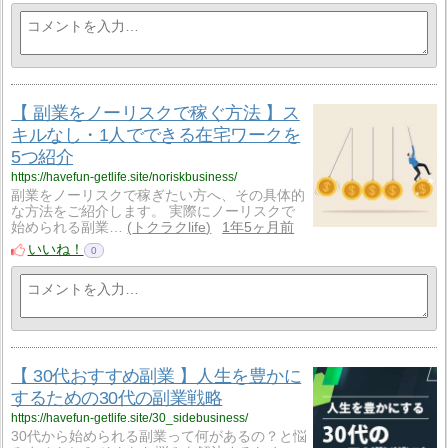
【 副業をノーリスクで稼ぐ方法 】ス
キルなし・1人でできる在宅ワークを
5つ紹介
https://havefun-getlife.site/noriskbusiness/
副業をノーリスクで稼ぎたい方へ、その具体的
な方法をご紹介します。 実際にノーリスクで
始められる副業…
トクラクlife
1年5ヶ月前
いいね！
0
【 30代おすすめ副業 】人生を豊かに
するための30代の副業戦略
https://havefun-getlife.site/30_sidebusiness/
30代から始められる副業って何があるの？と悩