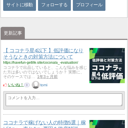
サイトに移動
フォローする
プロフィール
更新記事
【 ココナラ星4以下 】低評価になり
そうなときの対策方法について
https://havefun-getlife.site/coconala_-evaluation/
ココナラで出品していると、こんな悩みを感じ
た方は多いのではないでしょうか？ 実際に、
そのケースでは…
1年3ヶ月前
いいね！
tomi
0
ココナラで稼げない人の特徴5選｜稼