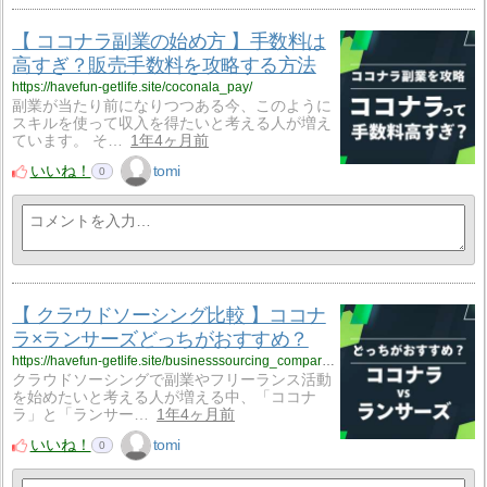
【 ココナラ副業の始め方 】手数料は
高すぎ？販売手数料を攻略する方法
https://havefun-getlife.site/coconala_pay/
副業が当たり前になりつつある今、このように
スキルを使って収入を得たいと考える人が増え
ています。 そ…
1年4ヶ月前
いいね！
tomi
0
【 クラウドソーシング比較 】ココナ
ラ×ランサーズどっちがおすすめ？
https://havefun-getlife.site/businesssourcing_comparison/
クラウドソーシングで副業やフリーランス活動
を始めたいと考える人が増える中、「ココナ
ラ」と「ランサー…
1年4ヶ月前
いいね！
tomi
0