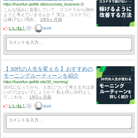
https://havefun-getlife.site/coconala_business-2/
こんな悩みに直面していて、ココナラから諦め
ようと考えていませんか？ 実は、ココナラに
は稼げない理由…
1年5ヶ月前
いいね！
tomi
0
【 30代の人生を変える 】おすすめの
モーニングルーティーンを紹介
https://havefun-getlife.site/30_morning/
30代になってから、人生について考える方は多
いのではないでしょうか？ 私も同じ30代とし
て､これを…
1年5ヶ月前
いいね！
tomi
0