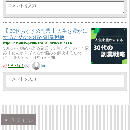
【 30代おすすめ副業 】人生を豊かに
するための30代の副業戦略
https://havefun-getlife.site/30_sidebusiness/
30代から始められる副業って何があるの？と悩
みませんか？ そんなお悩みを解決するため
に、30代から…
1年5ヶ月前
いいね！
tomi
0
プロフィール