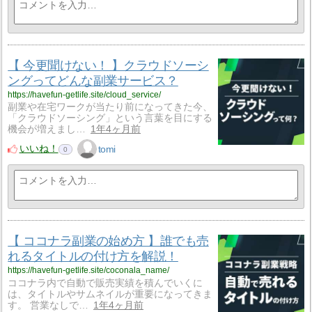
【 今更聞けない！ 】クラウドソーシ
ングってどんな副業サービス？
https://havefun-getlife.site/cloud_service/
副業や在宅ワークが当たり前になってきた今、
「クラウドソーシング」という言葉を目にする
機会が増えまし…
1年4ヶ月前
いいね！
tomi
0
【 ココナラ副業の始め方 】誰でも売
れるタイトルの付け方を解説！
https://havefun-getlife.site/coconala_name/
ココナラ内で自動で販売実績を積んでいくに
は、タイトルやサムネイルが重要になってきま
す。 営業なしで…
1年4ヶ月前