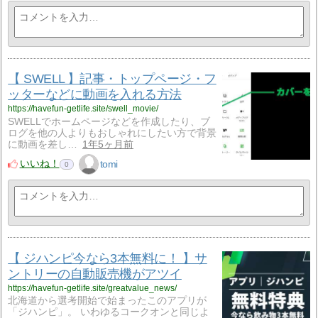
【 SWELL 】記事・トップページ・フ
ッターなどに動画を入れる方法
https://havefun-getlife.site/swell_movie/
SWELLでホームページなどを作成したり、ブ
ログを他の人よりもおしゃれにしたい方で背景
に動画を差し…
1年5ヶ月前
いいね！
tomi
0
【 ジハンピ今なら3本無料に！ 】サ
ントリーの自動販売機がアツイ
https://havefun-getlife.site/greatvalue_news/
北海道から選考開始で始まったこのアプリが
「ジハンピ」。 いわゆるコークオンと同じよ