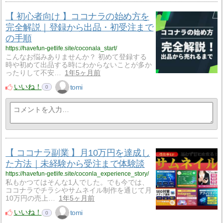
【 初心者向け 】ココナラの始め方を
完全解説｜登録から出品・初受注まで
の手順
https://havefun-getlife.site/coconala_start/
こんなお悩みありませんか？ 初めて登録する
時や初めて出品する時にわからないことが多か
ったりして不安…
1年5ヶ月前
いいね！
tomi
0
【 ココナラ副業 】月10万円を達成し
た方法｜未経験から受注まで体験談
https://havefun-getlife.site/coconla_experience_story/
私もかつてはそんな1人でした。でも今では、
ココナラでチラシやサムネイル制作を通じて月
10万円の売上…
1年5ヶ月前
いいね！
tomi
0