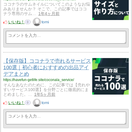
ココナラのサムネイルについてこのようなお悩
みありませんか？ そこで、この記事ではココ
ナラ専用のサム…
1年4ヶ月前
いいね！
tomi
0
【保存版】ココナラで売れるサービス
100選｜初心者におすすめの出品アイ
デアまとめ
https://havefun-getlife.site/coconala_service/
そんなあなたのために、この記事では【売れや
すいサービス100選】を分野ごとに徹底的にま
とめました。…
1年5ヶ月前
いいね！
tomi
0