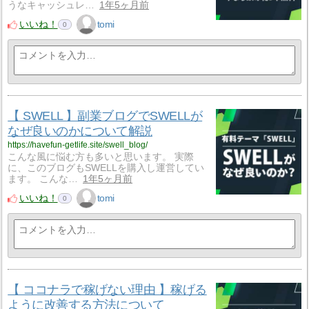
うなキャッシュレ…
1年5ヶ月前
いいね！
tomi
0
【 SWELL 】副業ブログでSWELLが
なぜ良いのかについて解説
https://havefun-getlife.site/swell_blog/
こんな風に悩む方も多いと思います。 実際
に、このブログもSWELLを購入し運営してい
ます。 こんな…
1年5ヶ月前
いいね！
tomi
0
【 ココナラで稼げない理由 】稼げる
ように改善する方法について