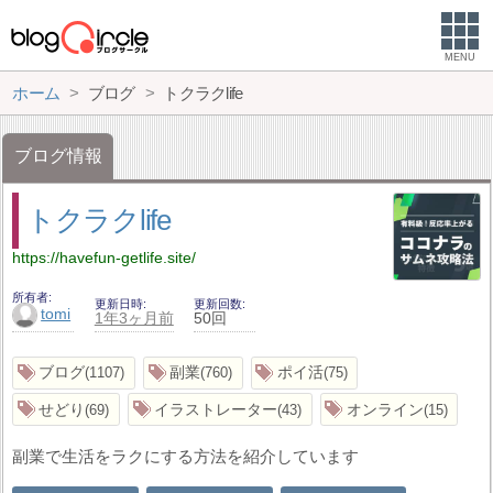
MENU
ホーム
ブログ
トクラクlife
ブログ情報
トクラクlife
https://havefun-getlife.site/
所有者
更新日時
更新回数
tomi
1年3ヶ月前
50回
ブログ
副業
ポイ活
1107
760
75
せどり
イラストレーター
オンライン
69
43
15
副業で生活をラクにする方法を紹介しています