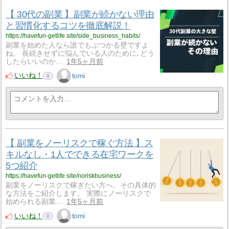
【 30代の副業 】副業が続かない理由
と習慣化するコツを徹底解説！
https://havefun-getlife.site/side_business_habits/
副業を始めた人なら誰でもぶつかる壁ですよ
ね。 長続きせずに悩んでいる人のために､どう
したらいいのか…
1年5ヶ月前
いいね！
tomi
0
【 副業をノーリスクで稼ぐ方法 】ス
キルなし・1人でできる在宅ワークを
5つ紹介
https://havefun-getlife.site/noriskbusiness/
副業をノーリスクで稼ぎたい方へ、その具体的
な方法をご紹介します。 実際にノーリスクで
始められる副業…
1年5ヶ月前
いいね！
tomi
0