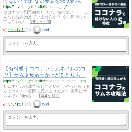
げない・売れない要因を徹底解説
https://havefun-getlife.site/coconala_ng/
ココナラで副業始めたけど、売れない･･･。 こ
んなお悩み抱えていませんか？ 今、稼げなく
てもこれか…
1年4ヶ月前
いいね！
tomi
0
【有料級｜ココナラサムネイルのコ
ツ】サムネ反応率が上がる作り方！
https://havefun-getlife.site/coconala_thumbnail_tips/
サムネイル作成で悩むことやどうやったらうま
くできるか？疑問に思いませんか？ 実際にサ
ムネイル制作を…
1年4ヶ月前
いいね！
tomi
0