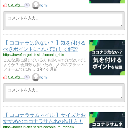
いいね！
tomi
0
【 ココナラは危ない？ 】気を付ける
べきポイントについて詳しく解説
https://havefun-getlife.site/coconla_risk/
こんな風に感じている方も多いのではないでし
ょうか？ 会員数も多いため、人気のプラット
フォームではあ…
1年4ヶ月前
いいね！
tomi
0
【 ココナラサムネイル 】サイズとお
すすめのココナラサムネの作り方！
https://havefun-getlife.site/coconla_thumbnail/