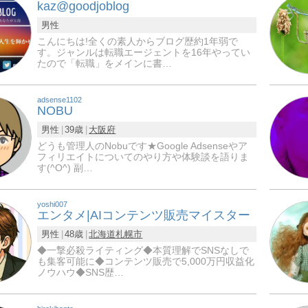
kaz@goodjoblog
男性
こんにちは!全くの素人からブログ歴約1年弱で
す。ジャンルは転職エージェントを16年やってい
たので「転職」をメインに書…
adsense1102
NOBU
男性
39歳
大阪府
どうも管理人のNobuです★Google Adsenseやア
フィリエイトについてのやり方や体験談を語りま
す(^O^) 副…
yoshi007
エンタメ|AIコンテンツ販売マイスター
男性
48歳
北海道
札幌市
◆一撃必殺ライティング◆本質理解でSNSなしで
も集客可能に◆コンテンツ販売で5,000万円収益化
ノウハウ◆SNS歴…