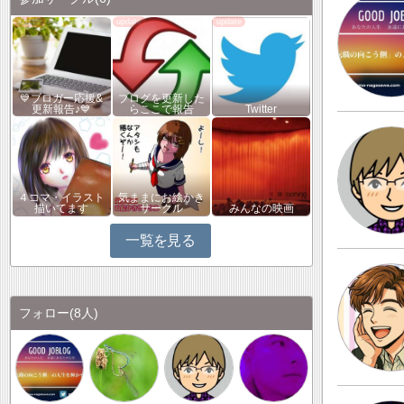
💙ブロガー応援&
ブログを更新した
更新報告♪💙
らここで報告
Twitter
４コマ・イラスト
気ままにお絵かき
描いてます
サークル
みんなの映画
一覧を見る
フォロー
(8人)