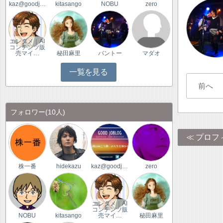
kaz@goodjoblog
kitasango
NOBU
zero
エンタメ｜AI
コンテンツ販
売マイ…
秘田麻里
バントー
マダオ
一覧を見る
前へ
フォロワー
(10人)
プロフ
株一番
hidekazu
kaz@goodjoblog
zero
エンタメ｜AI
コンテンツ販
NOBU
kitasango
売マイ…
秘田麻里