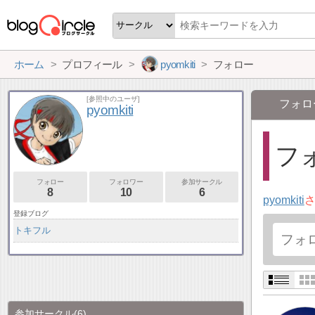
ホーム
プロフィール
pyomkiti
フォロー
[参照中のユーザ]
フォロ
pyomkiti
フォ
フォロー
フォロワー
参加サークル
8
10
6
pyomkiti
登録ブログ
トキフル
参加サークル
(6)