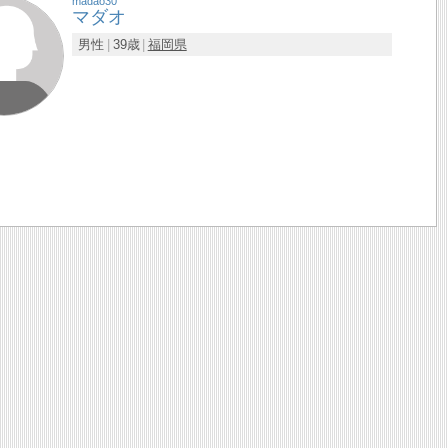
madao30
マダオ
男性
39歳
福岡県