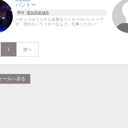
hirokibanto
バントー
男性
愛知県
新城市
パチンコオリジナル必勝法ライターのバントーで
す。売れないライターなんで、仕事ください!
1
次へ
ィールへ戻る