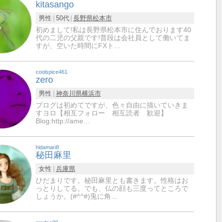
kitasango
男性
50代
長野県
松本市
初めまして!私は長野県松本市に住んでおります40
代の二児の父親です!普段は会社員として働いてま
すが、空いた時間にFXト…
coolspice461
zero
男性
神奈川県
横浜市
ブログは初めてですが、色々自由に描いていきま
すヨロ【相互フォロー 相互読者 歓迎】
Blog:http://ame…
hidamari8
秘田麻里
女性
兵庫県
ひだまりです。秘田麻里とも書きます。性格はお
っとりしてる。でも、仏の顔も三度ってところで
しょうか。(#^^#)兎に角…