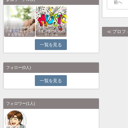
前へ
ダイエットや美容
プロフ
の実践情報を公開
洋楽好きのための
する賢明なブ…
サークル
一覧を見る
フォロー
(0人)
一覧を見る
フォロワー
(1人)
エンタメ｜AI