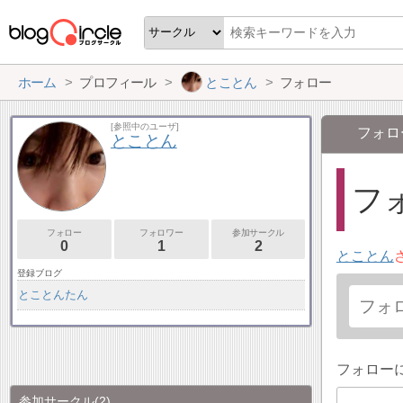
ホーム
プロフィール
とことん
フォロー
[参照中のユーザ]
フォロ
とことん
フォ
フォロー
フォロワー
参加サークル
0
1
2
とことん
登録ブログ
とことんたん
フォロー
参加サークル
(2)