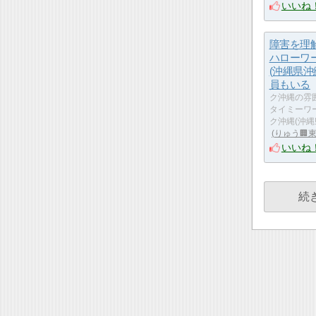
いいね
障害を理
ハローワ
(沖縄県沖
員もいる
ク沖縄の雰
タイミーワ
ク沖縄(沖縄
りゅう🏢
いいね
続