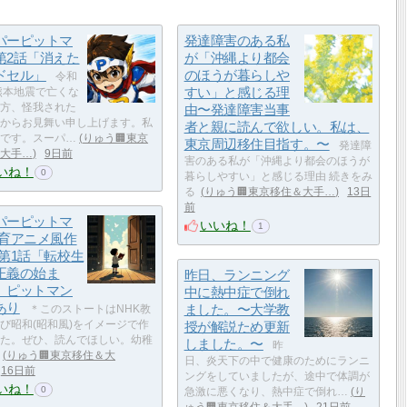
パーピットマ
発達障害のある私
第2話「消えた
が「沖縄より都会
ドセル」
のほうが暮らしや
令和
すい」と感じる理
熊本地震で亡くな
方、怪我された
由〜発達障害当事
からお見舞い申し上げます。私
者と親に読んで欲しい。私は、
です。スーパ…
りゅう🏢東京
東京周辺移住目指す。〜
発達障
大手…
9日前
害のある私が「沖縄より都会のほうが
いね！
0
暮らしやすい」と感じる理由 続きをみ
る
りゅう🏢東京移住＆大手…
13日
前
パーピットマ
いいね！
1
教育アニメ風作
 第1話「転校生
正義の始ま
昨日、ランニング
 ピットマン
中に熱中症で倒れ
あり
ました。〜大学教
＊このストートはNHK教
び昭和(昭和風)をイメージで作
授が解説ため更新
た。ぜひ、読んでほしい。幼稚
しました。〜
昨
りゅう🏢東京移住＆大
日、炎天下の中で健康のためにランニ
16日前
ングをしていましたが、途中で体調が
いね！
0
急激に悪くなり、熱中症で倒れ…
り