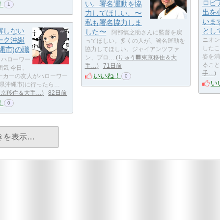
ロピ
い。署名運動を協
！
1
出を
力してほしい。〜
いま
私も署名協力しま
解しない
とし
した〜
阿部慎之助さんに監督を戻
ーク沖縄
ニオン
ってほしい。多くの人が、署名運動を
縄市)の職
したこ
協力してほしい。ジャイアンツファ
姿を消
ン、プロ…
りゅう🏢東京移住＆大
ハローワー
ること
手…
71日前
囲気 今日、
手…
いいね！
ーカーの友人がハローワー
0
い
県沖縄市)に行ったら…
東京移住＆大手…
82日前
！
0
きを表示…