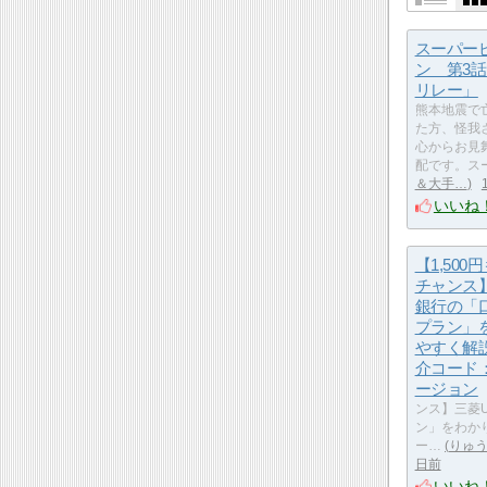
スーパー
ン 第3
リレー」
熊本地震で
た方、怪我
心からお見
配です。ス
＆大手…
いいね
【1,500
チャンス】
銀行の「
プラン」
やすく解
介コード：s
ージョン
ンス】三菱
ン」をわかり
ー…
りゅう
日前
いいね