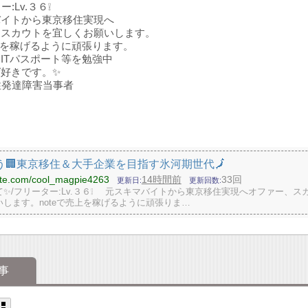
ー:Lv.３６❕
バイトから東京移住実現へ
、スカウトを宜しくお願いします。
売上を稼げるように頑張ります。
ITパスポート等を勉強中
好きです。✨
性発達障害当事者
う🏢東京移住＆大手企業を目指す氷河期世代🗾
note.com/cool_magpie4263
14時間前
33回
更新日
更新回数
✨/フリーター:Lv.３６❕ 元スキマバイトから東京移住実現へオファー、ス
します。noteで売上を稼げるように頑張りま…
事