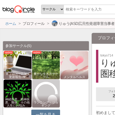
ホーム
プロフィール
りゅう(ASD広汎性発達障害当事者＆首都圏移住を目指
プロフィ
参加サークル
(5)
tokyo714
り
圏
💙ブロガー応援&
豊かな生き方サー
更新報告♪💙
クル
メンタルヘルス
フォ
2
神経疾患、精神疾
患、難病、その他
ランニング・ジョ
人生にお悩み…
ギング
初めまし
一覧を見る