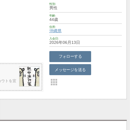
性別
男性
年齢
44歳
住所
沖縄県
入会日
2026年06月13日
フォローする
メッセージを送る
カウトを宜