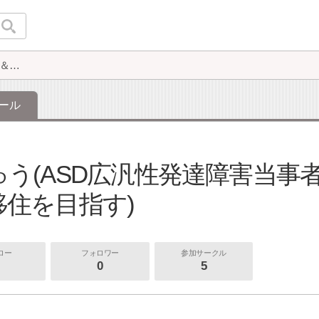
す)
ール
ゅう(ASD広汎性発達障害当事
移住を目指す)
ロー
フォロワー
参加サークル
0
5
て