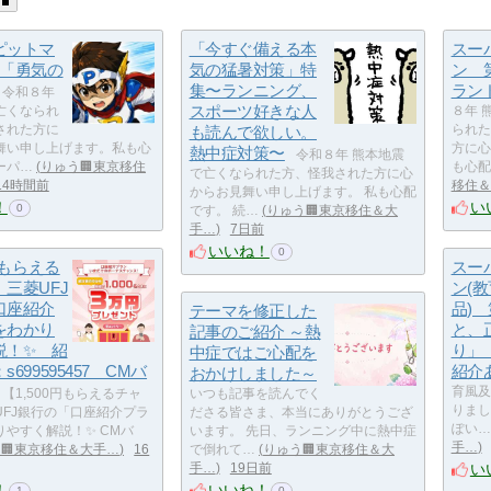
ピットマ
「今すぐ備える本
スー
話「勇気の
気の猛暑対策」特
ン 
集〜ランニング、
ラン
令和８年
スポーツ好きな人
亡くなられ
８年 
された方に
も読んで欲しい。
られた
舞い申し上げます。私も心
方に心
熱中症対策〜
令和８年 熊本地震
ーパ…
りゅう🏢東京移住
も心配
で亡くなられた方、怪我された方に心
14時間前
移住＆
からお見舞い申し上げます。 私も心配
！
い
0
です。 続…
りゅう🏢東京移住＆大
手…
7日前
いいね！
0
円もらえる
スー
三菱UFJ
ン(
口座紹介
品)
テーマを修正した
をわかり
と、
記事のご紹介 ～熱
説！✨ 紹
り」
中症ではご心配を
699595457 CMバ
紹介
おかけしました～
育風及
【1,500円もらえるチャ
いつも記事を読んでく
りまし
UFJ銀行の「口座紹介プラ
ださる皆さま、本当にありがとうござ
ぽい…
やすく解説！✨ CMバ
います。 先日、ランニング中に熱中症
手…
🏢東京移住＆大手…
16
で倒れて…
りゅう🏢東京移住＆大
い
手…
19日前
！
いいね！
1
0