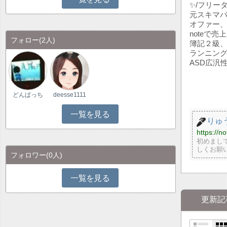
✨/フリータ
元スキマ
オファー
noteで
フォロー
(2人)
簿記２級、
ランニング
ASD広汎
どんぱっち
deesse1111
一覧を見る
りゅ
https://
初めまして
しくお願い
フォロワー
(0人)
一覧を見る
更新記