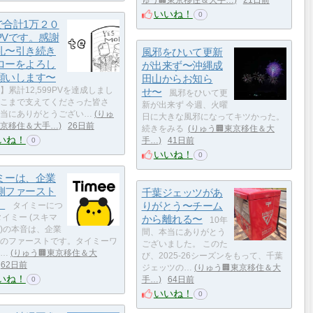
ゅう🏢東京移住＆大手…
21日前
いいね！
0
eで合計1万２０
PVです。感謝
礼〜引き続き
風邪をひいて更新
ローをよろし
が出来ず〜沖縄成
願いします〜
田山からお知ら
】累計12,599PVを達成しまし
せ〜
風邪をひいて更
こまで支えてくださった皆さ
新が出来ず 今週、火曜
当にありがとうござい…
りゅ
日に大きな風邪になってキツかった。
東京移住＆大手…
26日前
続きをみる
りゅう🏢東京移住＆大
いね！
手…
41日前
0
いいね！
0
ミーは、企業
側ファースト
千葉ジェッツがあ
。
りがとう〜チーム
タイミーにつ
タイミー (スキマ
から離れる〜
10年
)の本音は、企業
間、本当にありがとう
のファーストです。タイミーワ
ございました。 このた
…
りゅう🏢東京移住＆大
び、2025-26シーズンをもって、千葉
62日前
ジェッツの…
りゅう🏢東京移住＆大
いね！
手…
64日前
0
いいね！
0