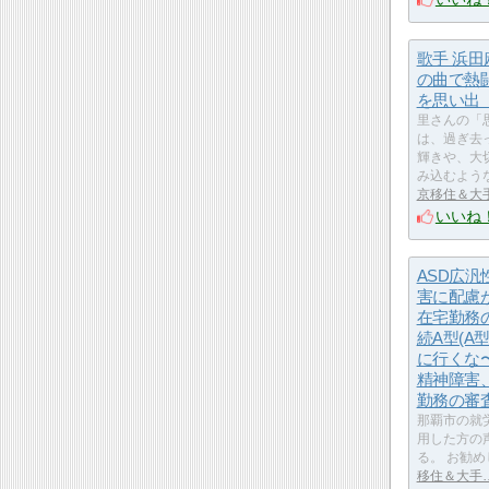
歌手 浜
の曲で熱
を思い
里さんの「
は、過ぎ去
輝きや、大
み込むよう
京移住＆大
いいね
ASD広汎
害に配慮
在宅勤務
続A型(A
に行くな
精神障害
勤務の審
那覇市の就労
用した方の
る。 お勧め
移住＆大手