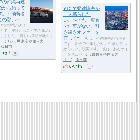
アの沖縄再進
心から願って
都会で発達障害が
す。～消費者
一人暮らした
ての願い～
い。〜でも、東京
ユ
との提携が終了
で仕事がない。引
とで、沖縄からロピアの商品が
き続きオファーを
しました。 新しい店舗が誕生す
宜しく〜
私は、発達障害の当事者
…
りゅう🏢東京移住＆大
です。都会で仕事したい。仕事が見つ
72日前
からない。現実です。 以前、あるサイ
いね！
0
トを見…
りゅう🏢東京移住＆大
手…
75日前
いいね！
0