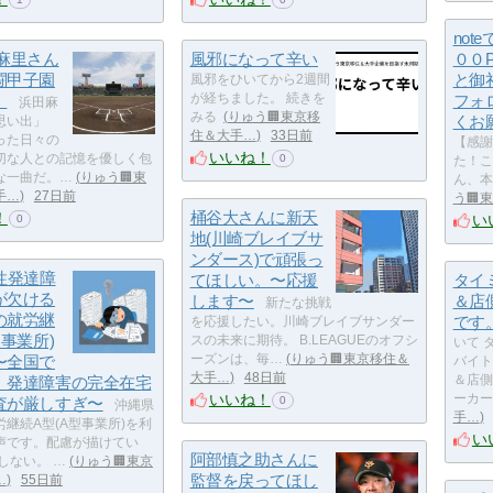
not
田麻里さん
風邪になって辛い
００
闘甲子園
と御
風邪をひいてから2週間
出
が経ちました。 続きを
フォ
浜田麻
みる
りゅう🏢東京移
くお
思い出」
住＆大手…
33日前
った日々の
【感謝
いいね！
切な人との記憶を優しく包
0
た！こ
な一曲だ。…
りゅう🏢東
ん、本
手…
27日前
う🏢
桶谷大さんに新天
！
い
0
地(川崎ブレイブサ
ンダース)で頑張っ
性発達障
てほしい。〜応援
タイ
が欠ける
します〜
＆店
新たな挑戦
の就労継
です
を応援したい。川崎ブレイブサンダー
型事業所)
スの未来に期待。 B.LEAGUEのオフシ
いて 
〜全国で
ーズンは、毎…
りゅう🏢東京移住＆
バイト
大手…
48日前
、発達障害の完全在宅
＆店側
いいね！
ーカー
査が厳しすぎ〜
0
沖縄県
手…
継続A型(A型事業所)を利
い
声です。配慮が描けてい
阿部慎之助さんに
しない。 …
りゅう🏢東京
監督を戻ってほし
…
55日前