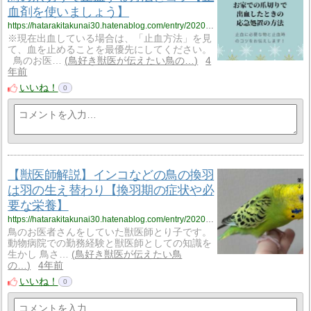
血剤を使いましょう】
https://hatarakitakunai30.hatenablog.com/entry/2020/07/18/190000
※現在出血している場合は、「止血方法」を見
て、血を止めることを最優先にしてください。
鳥のお医…
鳥好き獣医が伝えたい鳥の…
4
年前
いいね！
0
【獣医師解説】インコなどの鳥の換羽
は羽の生え替わり【換羽期の症状や必
要な栄養】
https://hatarakitakunai30.hatenablog.com/entry/2020/06/02/150540
鳥のお医者さんをしていた獣医師とり子です。
動物病院での勤務経験と獣医師としての知識を
生かし 鳥さ…
鳥好き獣医が伝えたい鳥
の…
4年前
いいね！
0