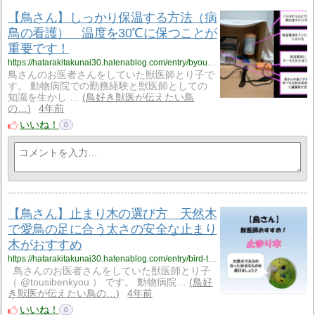
【鳥さん】しっかり保温する方法（病
鳥の看護） 温度を30℃に保つことが
重要です！
https://hatarakitakunai30.hatenablog.com/entry/byouki_hoonn30
鳥さんのお医者さんをしていた獣医師とり子で
す。 動物病院での勤務経験と獣医師としての
知識を生かし …
鳥好き獣医が伝えたい鳥
の…
4年前
いいね！
0
【鳥さん】止まり木の選び方 天然木
で愛鳥の足に合う太さの安全な止まり
木がおすすめ
https://hatarakitakunai30.hatenablog.com/entry/bird-tomarigi
鳥さんのお医者さんをしていた獣医師とり子
（ @tousibenkyou ） です。 動物病院…
鳥好
き獣医が伝えたい鳥の…
4年前
いいね！
0