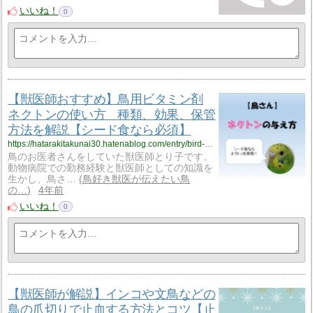
いいね！
0
【獣医師おすすめ】鳥用ビタミン剤
ネクトンの使い方 種類、効果、保管
方法を解説【シード食なら必須】
https://hatarakitakunai30.hatenablog.com/entry/bird-nekton
鳥のお医者さんをしていた獣医師とり子です。
動物病院での勤務経験と獣医師としての知識を
生かし、鳥さ…
鳥好き獣医が伝えたい鳥
の…
4年前
いいね！
0
【獣医師が解説】インコや文鳥などの
鳥の爪切りで止血する方法とコツ【止