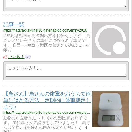
記事一覧
https://hatarakitakunai30.hatenablog.com/entry/2020/07/24/203322
// 鳥好き獣医が鳥の飼い方をお伝えします。 鳥
さんと飼い主さんの幸せにつながれば幸いで
す。 自己…
鳥好き獣医が伝えたい鳥の…
4
年前
いいね！
0
【鳥さん】鳥さんの体重をおうちで簡
単にはかる方法 定期的に体重測定し
よう♪
https://hatarakitakunai30.hatenablog.com/entry/weightmeasurement
動物のお医者さん をしていた獣医師とり子で
す。 主に鳥さんの診療をしていました！ 鳥さ
んは全身…
鳥好き獣医が伝えたい鳥の…
4