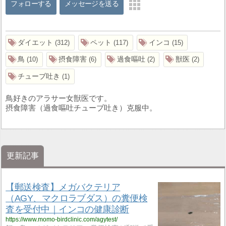
フォローする
メッセージを送る
ダイエット
ペット
インコ
312
117
15
鳥
摂食障害
過食嘔吐
獣医
10
6
2
2
チューブ吐き
1
鳥好きのアラサー女獣医です。
摂食障害（過食嘔吐チューブ吐き）克服中。
更新記事
【郵送検査】メガバクテリア
（AGY、マクロラブダス）の糞便検
査を受付中｜インコの健康診断
https://www.momo-birdclinic.com/agytest/