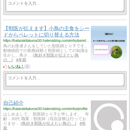
【獣医が伝えます】小鳥の主食をシー
ドからペレットに切り替える方法
https://hatarakitakunai30.hatenablog.com/entry/perettokirikae
鳥のお医者さんをしていた獣医師とり子です。
動物病院での勤務経験と獣医師としての知識を
生かし、鳥さ…
鳥好き獣医が伝えたい鳥
の…
4年前
いいね！
0
自己紹介
https://hatarakitakunai30.hatenablog.com/entry/profile
はじめまして。 獣医師とり子と申します。 年
齢：30代 職業：獣医師（現在診療は行ってお
りませ…
鳥好き獣医が伝えたい鳥の…
4年
前