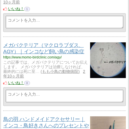
10ヶ月前
いいね！
1
メガバクテリア（マクロラブダス、
AGY）｜インコなど飼い鳥の感染症
https://www.momo-birdclinic.com/agy/
この記事では、メガバクテリアについてお伝え
します。 メガバクテリアは治療しなければ、
最終的には死に至…
もも小鳥の動物病院
2
年10ヶ月前
いいね！
0
鳥の羽 ハンドメイドアクセサリー｜
インコ・鳥好きさんへのプレセントや