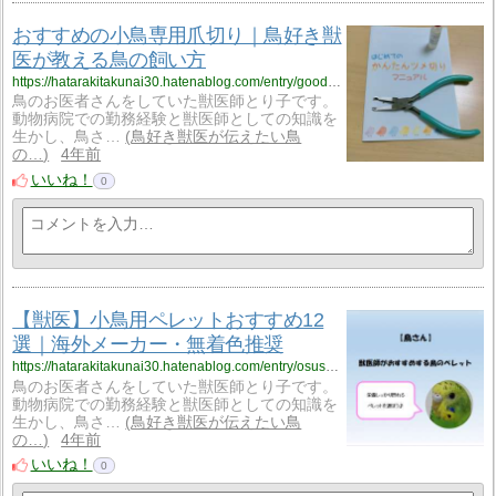
おすすめの小鳥専用爪切り｜鳥好き獣
医が教える鳥の飼い方
https://hatarakitakunai30.hatenablog.com/entry/goodtumekiri
鳥のお医者さんをしていた獣医師とり子です。
動物病院での勤務経験と獣医師としての知識を
生かし、鳥さ…
鳥好き獣医が伝えたい鳥
の…
4年前
いいね！
0
【獣医】小鳥用ペレットおすすめ12
選｜海外メーカー・無着色推奨
https://hatarakitakunai30.hatenablog.com/entry/osusumeperetto
鳥のお医者さんをしていた獣医師とり子です。
動物病院での勤務経験と獣医師としての知識を
生かし、鳥さ…
鳥好き獣医が伝えたい鳥
の…
4年前
いいね！
0