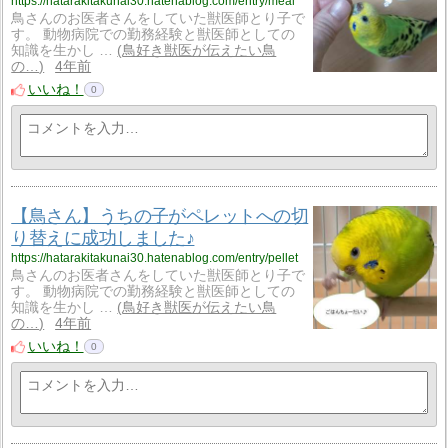
https://hatarakitakunai30.hatenablog.com/entry/meal
鳥さんのお医者さんをしていた獣医師とり子で
す。 動物病院での勤務経験と獣医師としての
知識を生かし …
鳥好き獣医が伝えたい鳥
の…
4年前
いいね！
0
【鳥さん】うちの子がペレットへの切
り替えに成功しました♪
https://hatarakitakunai30.hatenablog.com/entry/pellet
鳥さんのお医者さんをしていた獣医師とり子で
す。 動物病院での勤務経験と獣医師としての
知識を生かし …
鳥好き獣医が伝えたい鳥
の…
4年前
いいね！
0