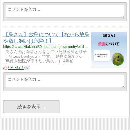
【鳥さん】放鳥について【ながら放鳥
や放し飼いは危険！】
https://hatarakitakunai30.hatenablog.com/entry/bird-houtyou
鳥さんのお医者さんをしていた獣医師とり子
（ @tousibenkyou ）です。 動物病院での…
鳥好き獣医が伝えたい鳥の…
4年前
いいね！
0
続きを表示…