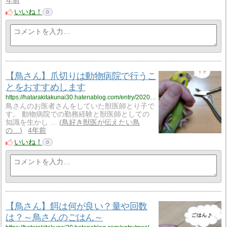
年前
いいね！
0
【鳥さん】爪切りは動物病院で行うこ
とをおすすめします
https://hatarakitakunai30.hatenablog.com/entry/2020/05/25/222526
鳥さんのお医者さんをしていた獣医師とり子で
す。 動物病院での勤務経験と獣医師としての
知識を生かし …
鳥好き獣医が伝えたい鳥
の…
4年前
いいね！
0
【鳥さん】餌は何が良い？量や回数
は？～鳥さんのごはん～