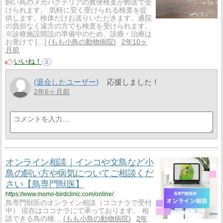
飼い鳥のメガバクテリアの糞便検査が郵送で受
けられます。 気軽に安く受けられる検査を提
供します。検体だけお送りいただきます。通院
の負担なく遠方の方でも検査を受けられます。
※診療施設開設の準備中のため、診療・治療は
お受けで […]
もも小鳥の動物病院
2年10ヶ
月前
いいね！
2
(退会したユーザー)
応援しました！
2年6ヶ月前
オンライン相談｜インコや文鳥など小
鳥の飼い方や病気についてご相談くだ
さい【鳥専門獣医】
https://www.momo-birdclinic.com/online/
鳥専門獣医のオンライン相談（ココナラで受付
中） 現在はココナラにて承っております。 相
談できる鳥の種…
もも小鳥の動物病院
2年