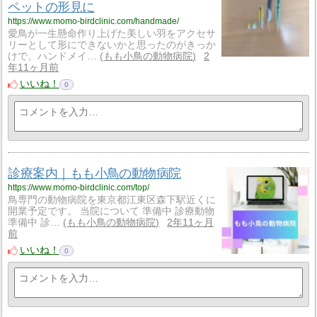
ペットの形見に
https://www.momo-birdclinic.com/handmade/
愛鳥が一生懸命作り上げた美しい羽をアクセサ
リーとして形にできないかと思ったのがきっか
けで、ハンドメイ…
もも小鳥の動物病院
2
年11ヶ月前
いいね！
0
診療案内｜もも小鳥の動物病院
https://www.momo-birdclinic.com/top/
鳥専門の動物病院を東京都江東区森下駅近くに
開業予定です。 当院について 準備中 診療動物
準備中 診…
もも小鳥の動物病院
2年11ヶ月
前
いいね！
0