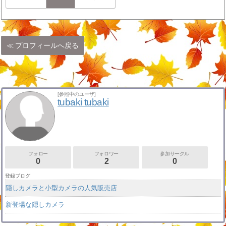
プロフィールへ戻る
[参照中のユーザ]
tubaki tubaki
フォロー
フォロワー
参加サークル
0
2
0
登録ブログ
隠しカメラと小型カメラの人気販売店
新登場な隠しカメラ