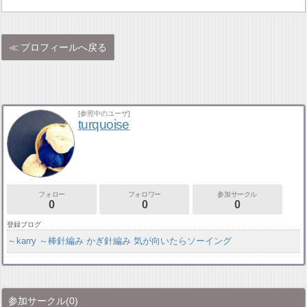
プロフィールへ戻る
[参照中のユーザ]
turquoise
フォロー
フォロワー
参加サークル
0
0
0
登録ブログ
～karry ～棒針編み かぎ針編み 気が向いたらソーイング
参加サークル
(0)