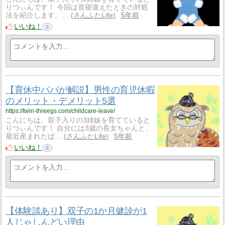
りつぃんです！ 今回は首寝違えたときの対処
法を紹介します。…
さんふたLife
5年前
いいね！
0
【育休中パパが解説】男性の育児休暇
のメリット・デメリット5選
https://twin-threegs.com/childcare-leave/
こんにちは、双子入りの3姉妹を育てていると
りつぃんです！ 自分には3歳の長女ちゃんと、
最近産まれたば…
さんふたLife
5年前
いいね！
0
【体験談あり】双子の1か月健診が1
人じゃしんどい理由