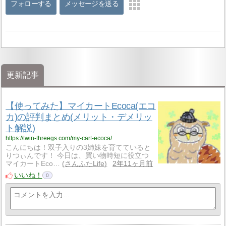
フォローする
メッセージを送る
更新記事
【使ってみた】マイカートEcoca(エコ
カ)の評判まとめ(メリット・デメリッ
ト解説)
https://twin-threegs.com/my-cart-ecoca/
こんにちは！双子入りの3姉妹を育てていると
りつぃんです！ 今日は、買い物時短に役立つ
マイカートEco…
さんふたLife
2年11ヶ月前
いいね！
0