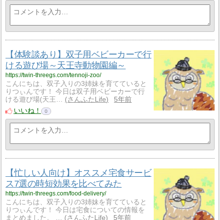
【体験談あり】双子用ベビーカーで行
ける遊び場～天王寺動物園編～
https://twin-threegs.com/tennoji-zoo/
こんにちは、双子入りの3姉妹を育てていると
りつぃんです！ 今日は双子用ベビーカーで行
ける遊び場(天王…
さんふたLife
5年前
いいね！
0
【忙しい人向け】オススメ宅食サービ
ス7選の時短効果を比べてみた
https://twin-threegs.com/food-delivery/
こんにちは、双子入りの3姉妹を育てていると
りつぃんです！ 今日は宅食についての情報を
まとめました。 …
さんふたLife
5年前