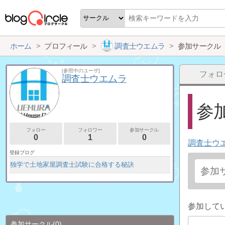
ホーム
プロフィール
調査士ウエムラ
参加サークル
[参照中のユーザ]
フォロ
調査士ウエムラ
参加
フォロー
フォロワー
参加サークル
0
1
0
調査士ウ
登録ブログ
独学で土地家屋調査士試験に合格する秘訣
参加して
参加サークル
(0)