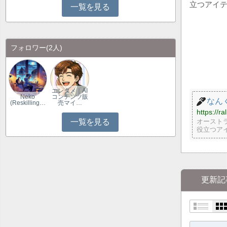
立つアイ
一覧を見る
フォロワー
(2人)
エンタメ｜AI
Neko
コンテンツ販
なん
(Reskilling…
売マイ…
https://ra
オースト
一覧を見る
役立つア
更新記