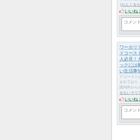
なんくる
いいね
ワーホリ
ドコース
人必見！
ックには
い生活事
ドコースト
まれており
国内外から
るないラリ
いいね