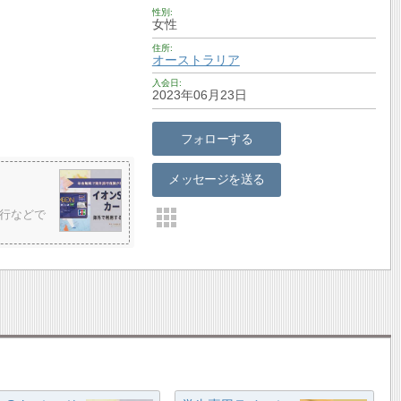
性別
女性
住所
オーストラリア
入会日
2023年06月23日
フォローする
メッセージを送る
行などで