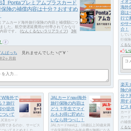
イオン
CS】Pontaプレミアムプラスカード
海外
行保険の補償内容は十分？おすすめ
容は
ト
行で
プレミアムカード海外旅行保険の内容と補償額につ
やサ
ました。航空便遅延費用が付帯されてかなり
介！
内容です。
なんくるないラリアライフ
3年
してい
行保険
！
2
くるな
い
どんぱっち
見れませんでしたヽ(*´∀｀
年2ヶ月前
楽天
険の
分？
ドW海外で
JALカードnavi海外
用す
る？旅行
旅行保険の内容は
ビス
容や提供
どう？学生でマイ
カード
について
ルもお得に貯めた
カード
いなら持つべし！
JCBカード
の補償
利用できるのか、サービス
JALカードnaviは、18歳以上30歳未満
くるな
についてまとめました。
で在学期間中のみ年会費が無料になる