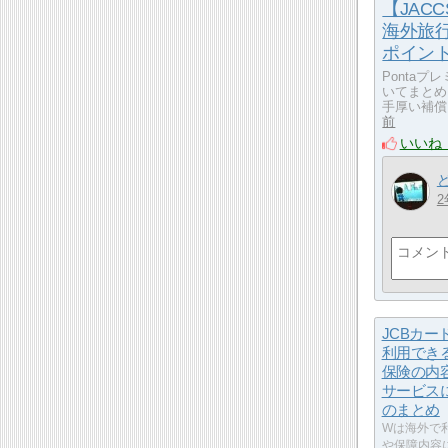
【JAC
海外旅
ポイン
Ponta
いてまとめ
手厚い補償
前
いいね
2
JCBカー
利用でき
保険の内
サービス
のまとめ
Wは海外で
や保障内容