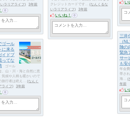
い
ないラリアライフ
3年前
クレジットカードです…
なんくるな
いラリアライフ
3年前
！
0
いいね！
0
三井
（N
でゴール
険の
トに来る
緊急
ガイドブ
サー
載ってな
も安
情
ゴール
年会費
は、山・川・海と自然に恵
帯され
、気候や人柄も暖かいので
海…
の旅行者は絶え…
なんく
年前
アライフ
3年前
い
！
0