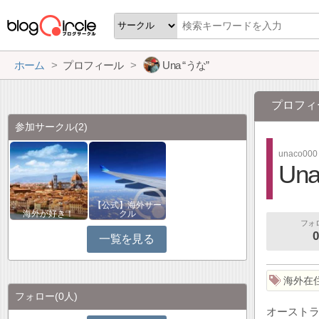
ホーム
プロフィール
Una “うな”
プロフィ
参加サークル
(2)
unaco000
Un
【公式】海外サー
海外が好き！
クル
フォ
0
一覧を見る
海外在
フォロー
(0人)
オースト