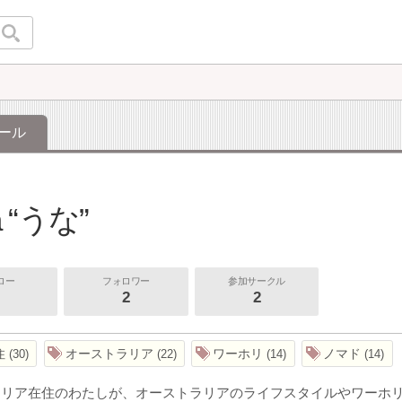
ール
a “うな”
ロー
フォロワー
参加サークル
2
2
住
オーストラリア
ワーホリ
ノマド
30
22
14
14
ラリア在住のわたしが、オーストラリアのライフスタイルやワーホ