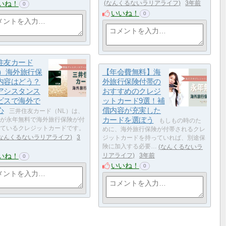
いね！
なんくるないラリアライフ
3年前
0
いいね！
0
住友カード
L）海外旅行保
【年会費無料】海
内容はどう？
外旅行保険付帯の
アシスタンス
おすすめのクレジ
ビスで海外で
ットカード9選！補
心
償内容が充実した
三井住友カード（NL）は、
カードを選ぼう
が永年無料で海外旅行保険が付
もしもの時のた
ているクレジットカードです。
めに、海外旅行保険が付帯されるクレ
なんくるないラリアライフ
3
ジットカードを持っていれば、別途保
険に加入する必要…
なんくるないラ
いね！
リアライフ
3年前
0
いいね！
0