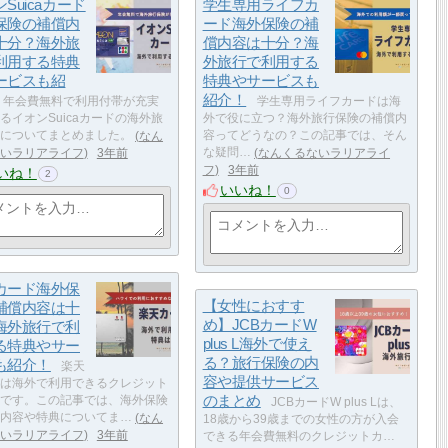
Suicaカード
学生専用ライフカ
保険の補償内
ード海外保険の補
十分？海外旅
償内容は十分？海
利用する特典
外旅行で利用する
ービスも紹
特典やサービスも
紹介！
年会費無料で利用付帯が充実
学生専用ライフカードは海
るイオンSuicaカードの海外旅
外で役に立つ？海外旅行保険の補償内
についてまとめました。
なん
容ってどうなの？この記事では、そん
いラリアライフ
3年前
な疑問…
なんくるないラリアライ
フ
3年前
いね！
2
いいね！
0
カード海外保
【女性におすす
補償内容は十
め】JCBカードW
海外旅行で利
plus L海外で使え
る特典やサー
る？旅行保険の内
も紹介！
楽天
容や提供サービス
は海外で利用できるクレジット
のまとめ
です。この記事では、海外保険
JCBカードW plus Lは、
内容や特典についてま…
なん
18歳から39歳までの女性の方が入会
いラリアライフ
3年前
できる年会費無料のクレジットカ…