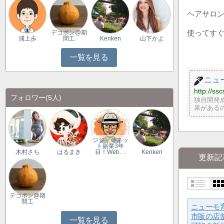
ヘアサロ
使ってす
デコポン@期
浦上歩
間工
Kenken
山下かよ
一覧を見る
ニュ
http://ssc
フォロワー
(5人)
独自開発
果がある
ジジィ＠ネッ
ト副業3年
木村さち
はるまき
目！Web…
Kenken
更新記
デコポン@期
間工
ニューモ
市販の店
一覧を見る