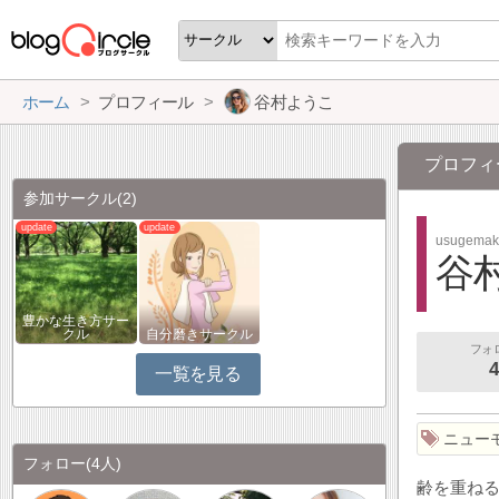
ホーム
プロフィール
谷村ようこ
プロフィ
参加サークル
(2)
usugemak
谷
豊かな生き方サー
クル
自分磨きサークル
フォ
4
一覧を見る
ニュー
フォロー
(4人)
齢を重ね