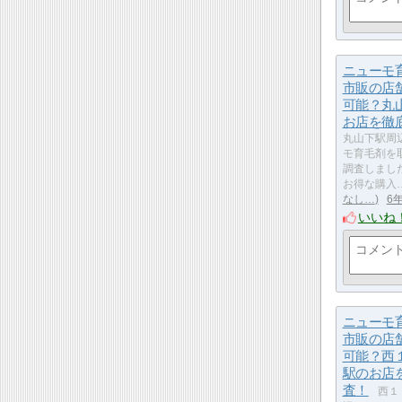
ニューモ
市販の店
可能？丸
お店を徹
丸山下駅周
モ育毛剤を
調査しまし
お得な購入
なし…
6
いいね
ニューモ
市販の店
可能？西
駅のお店
査！
西１