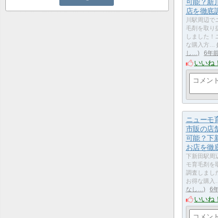
可能？新
店を徹底
川駅周辺で
毛剤を取り
しました！
な購入方…
し…
6年
いいね
ニューモ
市販の店
可能？下
お店を徹
下新田駅周
モ育毛剤を
調査しまし
お得な購入
なし…
6
いいね