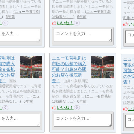
モ育毛剤を取り扱っている
でニューモ育毛剤を取り扱っているお
ー前駅
調査しました！ニューモ育
店を徹底調査しました！ニューモ育毛
ってい
お得な…
ニューモ育毛剤
剤の一番お得な購…
ニューモ育毛剤
ューモ
…
6年前
は効果なし…
6年前
毛剤は
！
いいね！
0
0
い
育毛剤は
ニューモ育毛剤は
ニュ
舗で購入
市販の店舗で購入
市販
線９条旭
可能？山鼻９条駅
可能
駅のお店
のお店を徹底調
のお
査！
査！
西線
山鼻９条駅周辺
査！
園通駅周辺でニューモ育毛
でニューモ育毛剤を取り扱っているお
でニュ
っているお店を徹底調査し
店を徹底調査しました！ニューモ育毛
店を徹
ューモ育毛剤の一…
ニュ
剤の一番お得な購…
ニューモ育毛剤
剤の一
は効果なし…
6年前
は効果なし…
6年前
は効果
！
いいね！
0
0
い