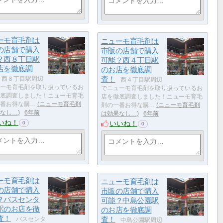
ーモ育毛剤は
ニューモ育毛剤は
の店舗で購入
市販の店舗で購入
？西８丁目駅
可能？西４丁目駅
店を徹底調
のお店を徹底調
査！
西８丁目駅周辺
西４丁目駅周辺
ーモ育毛剤を取り扱っているお
でニューモ育毛剤を取り扱っているお
底調査しました！ニューモ育毛
店を徹底調査しました！ニューモ育毛
番お得な購…
ニューモ育毛剤
剤の一番お得な購…
ニューモ育毛剤
なし…
6年前
は効果なし…
6年前
いね！
いいね！
0
0
ーモ育毛剤は
ニューモ育毛剤は
の店舗で購入
市販の店舗で購入
？バスセンタ
可能？中島公園駅
駅のお店を徹
のお店を徹底調
査！
査！
バスセンタ
中島公園駅周辺