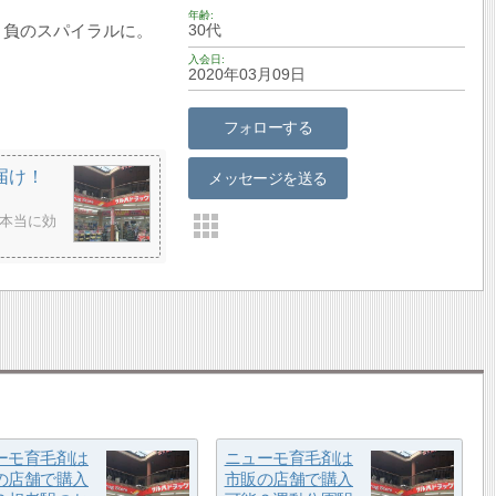
年齢
う負のスパイラルに。
30代
入会日
2020年03月09日
フォローする
届け！
メッセージを送る
本当に効
ーモ育毛剤は
ニューモ育毛剤は
の店舗で購入
市販の店舗で購入