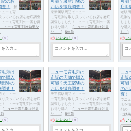
川駅のお
可能？東新川駅の
可能
調査！
お店を徹底調査！
店を
新
ニューモ育
東新川駅周辺でニュー
老駅周
扱っているお店を徹底調査
モ育毛剤を取り扱っているお店を徹底
毛剤を
ニューモ育毛剤の一番お得
調査しました！ニューモ育毛剤の一番
しまし
ニューモ育毛剤は効果な
お得な購入…
ニューモ育毛剤は効果
な購入
前
なし…
6年前
し…
！
いいね！
い
0
0
育毛剤は
ニューモ育毛剤は
ニュ
舗で購入
市販の店舗で購入
市販
新田駅の
可能？天王宿駅の
可能
底調査！
お店を徹底調査！
のお
査！
辺でニュー
天王宿駅周辺でニュー
取り扱っているお店を徹底
モ育毛剤を取り扱っているお店を徹底
でニュ
た！ニューモ育毛剤の一番
調査しました！ニューモ育毛剤の一番
店を徹
…
ニューモ育毛剤は効果
お得な購入…
ニューモ育毛剤は効果
剤の一
年前
なし…
6年前
は効果
！
いいね！
い
0
0