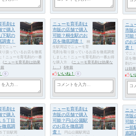
育毛剤は
ニューモ育毛剤は
ニュ
舗で購入
市販の店舗で購入
市販
山下駅の
可能？桐生駅のお
可能
底調査！
店を徹底調査！
のお
桐
辺でニュー
生駅周辺でニューモ育
査！
取り扱っているお店を徹底
毛剤を取り扱っているお店を徹底調査
でニュ
た！ニューモ育毛剤の一番
しました！ニューモ育毛剤の一番お得
店を徹
…
ニューモ育毛剤は効果
な購入方…
ニューモ育毛剤は効果な
剤の一
年前
し…
6年前
は効果
！
いいね！
0
0
い
育毛剤は
ニューモ育毛剤は
ニュ
舗で購入
市販の店舗で購入
市販
１５丁目
可能？円山公園駅
可能
を徹底調
のお店を徹底調
ー前
査！
５丁目駅周
円山公園駅周辺
底調