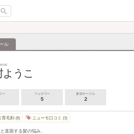
ール
enai
村ようこ
ロー
フォロワー
参加サークル
5
2
モ育毛剤
ニューモ口コミ
8
3
ると直面する髪の悩み。