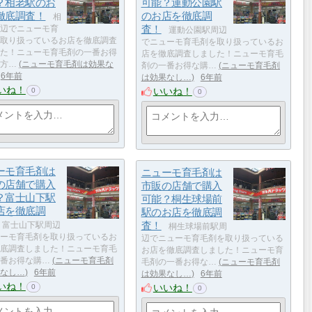
？相老駅のお
可能？運動公園駅
徹底調査！
のお店を徹底調
相
査！
辺でニューモ育
運動公園駅周辺
取り扱っているお店を徹底調査
でニューモ育毛剤を取り扱っているお
た！ニューモ育毛剤の一番お得
店を徹底調査しました！ニューモ育毛
方…
ニューモ育毛剤は効果な
剤の一番お得な購…
ニューモ育毛剤
6年前
は効果なし…
6年前
いね！
いいね！
0
0
ーモ育毛剤は
ニューモ育毛剤は
の店舗で購入
市販の店舗で購入
？富士山下駅
可能？桐生球場前
店を徹底調
駅のお店を徹底調
査！
富士山下駅周辺
桐生球場前駅周
ーモ育毛剤を取り扱っているお
辺でニューモ育毛剤を取り扱っている
底調査しました！ニューモ育毛
お店を徹底調査しました！ニューモ育
番お得な購…
ニューモ育毛剤
毛剤の一番お得な…
ニューモ育毛剤
なし…
6年前
は効果なし…
6年前
いね！
いいね！
0
0