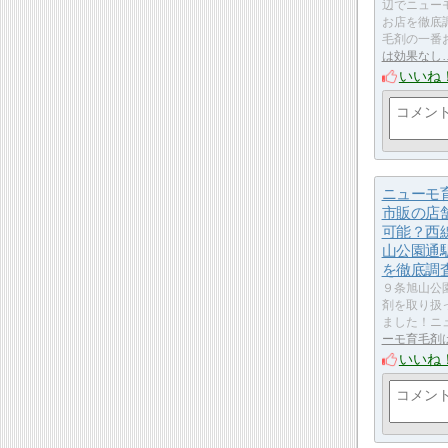
辺でニュー
お店を徹底
毛剤の一番
は効果なし
いいね
ニューモ
市販の店
可能？西
山公園通
を徹底調
９条旭山公
剤を取り扱
ました！ニ
ーモ育毛剤
いいね