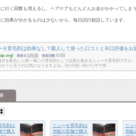
ンに行く回数も増えるし、ヘアケアもどんどんお金がかかってしま
ぐに効果が分かるものは少ないから、毎日試行錯誤しています。
ーモ育毛剤は効果なし？購入して使った口コミと辛口評価をお
sip.org/
5年前
50回
更新日
更新回数
成分を配合した唯一無二の育毛剤として話題を集めるニューモ育毛剤ですが、
のか？と言うのは気になりますよね。3か月使い続けた中で実…
事
育毛剤は
ニューモ育毛剤は
ニュ
舗で購入
市販の店舗で購入
市販