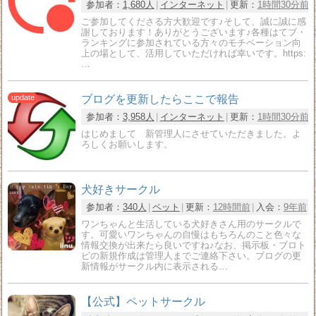
参加者：
1,680人
インターネット
更新：
1時間30分前
ご参加してくださる方大歓迎です♪そして、誠に誠に感
謝しております！ありがとうございます♪各種はてブ・
ランキングに参加されている方々のモチベーション向
上の場として、活用していただければ幸いです。https:
…
ブログを更新したらここで報告
参加者：
3,958人
インターネット
更新：
1時間30分前
はじめまして 新管理人にさせていただきました。よ
ろしくお願いします。
犬好きサークル
参加者：
340人
ペット
更新：
12時間前
入会：
9年前
ワンちゃんと生活している犬好きさん用のサークルで
す。可愛いワンちゃんの自慢はもちろんのこと色々な
情報交換が出来たら良いですね♪なお、掲示板・ブロト
ピの新規作成は管理人までご連絡下さい。ブログの更
新情報がサークル内に表示される…
【公式】ペットサークル