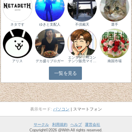
ネタです
ゆきと支配人
不倶戴天
選手
エンタメ｜AIコン
アリス
デカ盛りブロガー
テンツ販売マイ…
南国市場
一覧を見る
パソコン
スマートフォン
サークル
利用規約
ヘルプ
運営会社
Copyright©2026 @With All rights reserved.