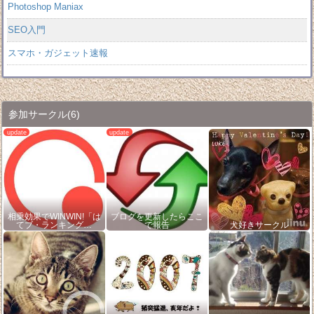
Photoshop Maniax
SEO入門
スマホ・ガジェット速報
参加サークル
(6)
相乗効果でWINWIN!「は
ブログを更新したらここ
てブ・ランキング…
で報告
犬好きサークル