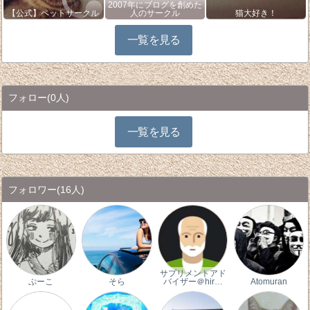
2007年にブログを創めた
【公式】ペットサークル
人のサークル
猫大好き！
一覧を見る
フォロー
(0人)
一覧を見る
フォロワー
(16人)
サプリメントアド
ぷーこ
そら
バイザー＠hir…
Atomuran