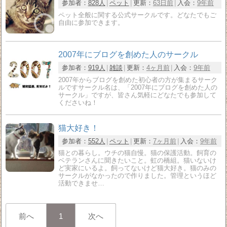
参加者：
828人
ペット
更新：
63日前
入会：
9年前
ペット全般に関する公式サークルです。どなたでもご
自由に参加できます。
2007年にブログを創めた人のサークル
参加者：
919人
雑談
更新：
4ヶ月前
入会：
9年前
2007年からブログを創めた初心者の方が集まるサーク
ルですサークル名は、「2007年にブログを創めた人の
サークル」ですが、皆さん気軽にどなたでも参加して
くださいね！
猫大好き！
参加者：
552人
ペット
更新：
7ヶ月前
入会：
9年前
猫との暮らし。ウチの猫自慢。猫の保護活動。飼育の
ベテランさんに聞きたいこと。虹の橋組。猫いないけ
ど実家にいるよ。飼ってないけど猫大好き。猫のみの
サークルがなかったので作りました。管理というほど
活動できませ…
前へ
1
次へ