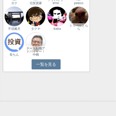
ガク
元投資家
＠hir…
pekico
トラベルとら
不倶戴天
タクヤ
tratra
ら
ナース転職ア
ドバイザー！
長ちん
中嶋
一覧を見る