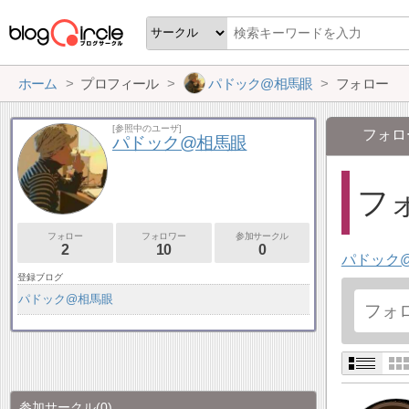
ホーム
プロフィール
パドック@相馬眼
フォロー
[参照中のユーザ]
フォロ
パドック@相馬眼
フォ
フォロー
フォロワー
参加サークル
2
10
0
パドック
登録ブログ
パドック@相馬眼
参加サークル
(0)