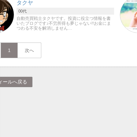
タクヤ
00代
自動売買戦士タクヤです。投資に役立つ情報を書
いたブログです♪不労所得も夢じゃない!!お金にま
つわる不安を解消しません…
1
次へ
ィールへ戻る