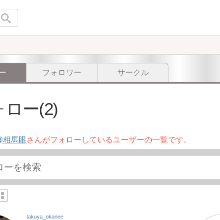
ー
フォロワー
サークル
ロー(2)
@相馬眼
さんがフォローしているユーザーの一覧です。
takuya_okanee