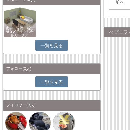
前へ
食事・節約・断捨
プロフ
離などの暮らし全
般サークル
一覧を見る
フォロー
(0人)
一覧を見る
フォロワー
(3人)