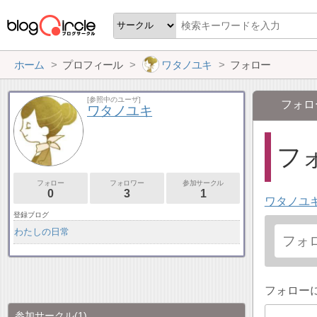
ホーム
プロフィール
ワタノユキ
フォロー
[参照中のユーザ]
フォロ
ワタノユキ
フォ
フォロー
フォロワー
参加サークル
0
3
1
ワタノユ
登録ブログ
わたしの日常
フォロー
参加サークル
(1)