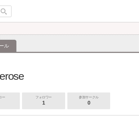
ール
terose
ロー
フォロワー
参加サークル
1
0