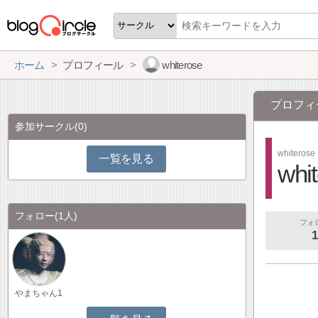
ホーム
プロフィール
whiterose
プロフィ
参加サークル
(0)
whiterose
一覧を見る
whi
フォロー
(1人)
フォ
1
やまちゃん1