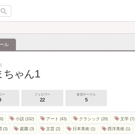
ール
n1
まちゃん1
ロー
フォロワー
参加サークル
9
22
5
小説
アート
クラシック
文学
0
102
43
20
7
閣
庭園
文芸
日本美術
西洋美術
3
3
2
1
1