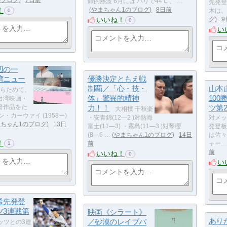
録的熱波 6月には パリで44℃ 、 …
先発登
！
やまちゃん1のブログ
8日前
木は、
0
いいね！
グ
9
0
い
辺の一
湾ニュー
優勝決定ともえ戦
制覇／「心・技・
山本
らためて、
体」驚異的精神
100
台湾映画・
督作品をた
力！！
ツ第
大相撲 千秋楽
・カーウァイ (1958ー)
・安青錦(12―2 )対熱海
対メッ
まちゃん1のブログ
13日
富士(11―3) ・霧島(11―3 )対琴櫻
発登板
(8―6 …
やまちゃん1のブログ
14日
は佐々
！
前
ャー…
1
前
いいね！
0
い
希先発登
ツ3連戦第
映画《シラート》
あり
／砂漠のレイブパ
ッツとの3連