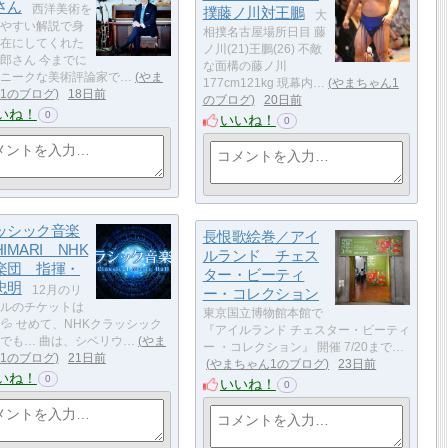
さん
西洋美術を
撲藤ノ川対王鵬
大
やすい解説で身
相撲名古屋場所日目 藤
在にしてくれた
ノ川(21)王鵬(26) 不敵
郎さん 今までに
な面構の藤ノ川
ニークな美術評論家で…
やま
177cm121kg 現幕内…
やまちゃん1
1のブログ
18日前
のブログ
20日前
いね！
0
いいね！
0
ッシック音楽
長恨歌絵巻／アイ
IMARI NHK
ルランド チェス
楽団 指揮・
ター・ビーティ
忠明
12月のリ
ー・コレクション
ルのチケットは
東京国立博物館本館で
💦 せめて、NHKクラッシック
『アイルランド チェスター・ビーティ
でも… 曲は、シベリウ…
やま
ー ・コレクション』 開催 7/20まで…
1のブログ
21日前
やまちゃん1のブログ
23日前
いね！
0
いいね！
0