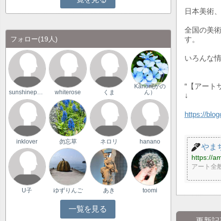
日本美術
全国の美
フォロー
(19人)
す。
いろんな情
“【アート
Kanon(かの
sunshinepanda
whiterose
くま
ん）
↓
https://blo
inklover
勿忘草
ネロリ
hanano
やま
https://
アート全
U子
ゆずりんご
あき
toomi
一覧を見る
更新記