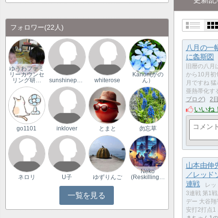
フォロワー
(22人)
八月の一
に螽斯図
旧暦の八月
ゆうわファミ
から10月初
リーカウンセ
Kanon(かの
リング研…
sunshinepanda
whiterose
ん）
月ですね 
亜熱帯化す
ブログ
2
いいね
go1101
inklover
とまと
勿忘草
山本由伸
Neko
／レッド
ネロリ
U子
ゆずりんご
(Reskilling…
連戦
レッ
3連戦 第1
一覧を見る
デー 大谷翔
安打2打点1
まちゃん1