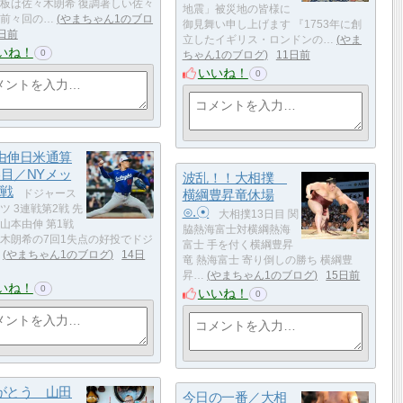
板は佐々木朗希 復調著しい佐々
地震」被災地の皆様に
前々回の…
やまちゃん1のブロ
御見舞い申し上げます 『1753年に創
日前
立したイギリス・ロンドンの…
やま
いね！
0
ちゃん1のブログ
11日前
いいね！
0
由伸日米通算
勝目／NYメッ
波乱！！大相撲
2戦
ドジャース
横綱豊昇竜休場
ツ 3連戦第2戦 先
⊙.☉
大相撲13日目 関
山本由伸 第1戦
脇熱海富士対横綱熱海
木朗希の7回1失点の好投でドジ
富士 手を付く横綱豊昇
やまちゃん1のブログ
14日
竜 熱海富士 寄り倒しの勝ち 横綱豊
昇…
やまちゃん1のブログ
15日前
いね！
0
いいね！
0
がとう 山田
今日の一番／大相