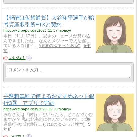
【報酬は仮想通貨】大谷翔平選手が暗
号資産取引所FTXと契約
https://withpopo.com/2021-11-17-money/
本日（11月17日）、驚きのニュースが舞い込
んできましたね。 なんとメジャーで大活躍し
ている大谷翔平…
ぽぽのゆるっと教室
5年
前
いいね！
2
手数料無料で使えるおすすめネット銀
行3選｜アプリで完結
https://withpopo.com/2021-11-13-money/
みなさんは「銀行」といったら、どこが浮かび
ますか？ 私は北海道に住んでいるので、北海
道銀行や北洋銀行…
ぽぽのゆるっと教室
5
年前
いいね！
1