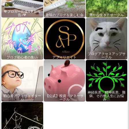
💙ブロガー応援&更新報
告♪💙
趣味のブログを楽しむ会
豊かな生き方サークル
ブログアクセスアップサ
ブログ初心者の集い
アフィリエイト
ークル
神経疾患、精神疾患、難
初心者アフィリエイター
【公式】投資・マネーサ
病、その他人生にお悩
♪♪
ークル
み…