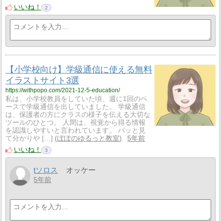
いいね！
2
【小学校向け】学級通信に使える無料
イラストサイト3選
https://withpopo.com/2021-12-5-education/
私は、小学校教員をしていた頃、週に1回のペ
ースで学級通信を出していました。 学級通信
は、保護者の方にクラスの様子を伝える大切な
ツールのひとつ。 人間は、視覚から得る情報
を認識しやすいと言われています。 パッと見
て分かりや […]
ぽぽのゆるっと教室
5年前
いいね！
3
tソロス
オッケー
5年前