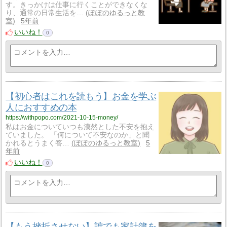
す。きっかけは仕事に行くことができなくな
り、通常の日常生活を…
ぽぽのゆるっと教
室
5年前
いいね！
0
【初心者はこれを読もう】お金を学ぶ
人におすすめの本
https://withpopo.com/2021-10-15-money/
私はお金についていつも漠然とした不安を抱え
ていました。 「何について不安なのか」と聞
かれるとうまく答…
ぽぽのゆるっと教室
5
年前
いいね！
0
【もう挫折させない】誰でも家計簿を