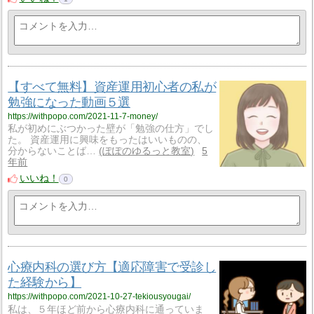
【すべて無料】資産運用初心者の私が
勉強になった動画５選
https://withpopo.com/2021-11-7-money/
私が初めにぶつかった壁が「勉強の仕方」でし
た。 資産運用に興味をもったはいいものの、
分からないことば…
ぽぽのゆるっと教室
5
年前
いいね！
0
心療内科の選び方【適応障害で受診し
た経験から】
https://withpopo.com/2021-10-27-tekiousyougai/
私は、５年ほど前から心療内科に通っていま