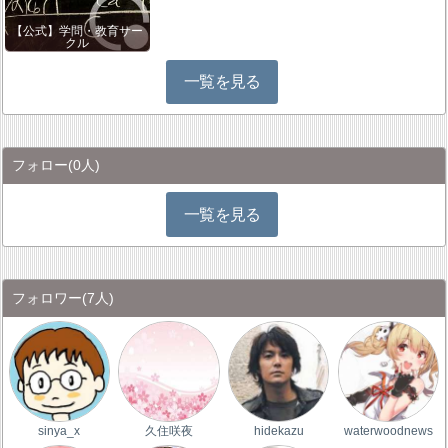
【公式】学問・教育サー
クル
一覧を見る
フォロー
(0人)
一覧を見る
フォロワー
(7人)
sinya_x
久住咲夜
hidekazu
waterwoodnews