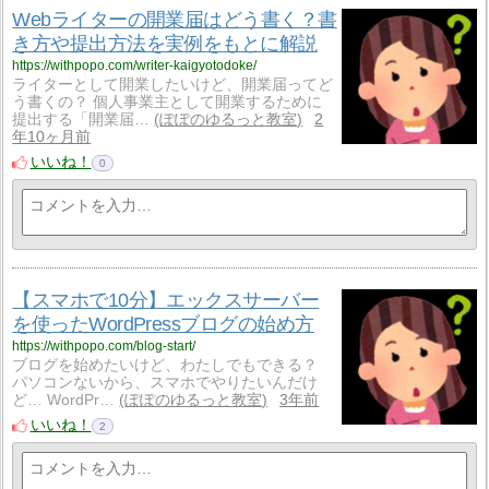
Webライターの開業届はどう書く？書
き方や提出方法を実例をもとに解説
https://withpopo.com/writer-kaigyotodoke/
ライターとして開業したいけど、開業届ってど
う書くの？ 個人事業主として開業するために
提出する「開業届…
ぽぽのゆるっと教室
2
年10ヶ月前
いいね！
0
【スマホで10分】エックスサーバー
を使ったWordPressブログの始め方
https://withpopo.com/blog-start/
ブログを始めたいけど、わたしでもできる？
パソコンないから、スマホでやりたいんだけ
ど… WordPr…
ぽぽのゆるっと教室
3年前
いいね！
2