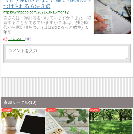
つけられる方法３選
https://withpopo.com/2021-10-11-money/
皆さんは、家計簿をつけていますか？また、継
続することができていますか？ 私は、独身時
代から家計簿をつ…
ぽぽのゆるっと教室
5
年前
いいね！
0
参加サークル
(10)