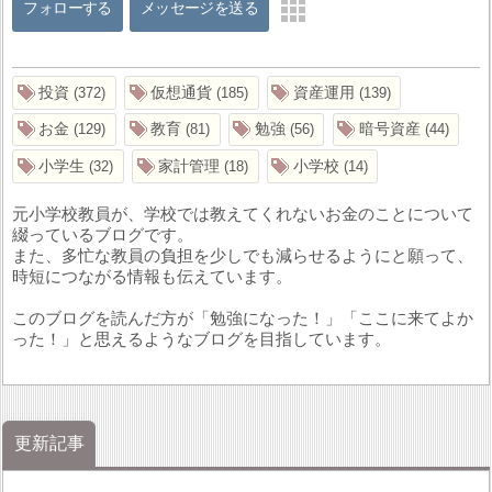
フォローする
メッセージを送る
投資
仮想通貨
資産運用
372
185
139
お金
教育
勉強
暗号資産
129
81
56
44
小学生
家計管理
小学校
32
18
14
元小学校教員が、学校では教えてくれないお金のことについて
綴っているブログです。
また、多忙な教員の負担を少しでも減らせるようにと願って、
時短につながる情報も伝えています。
このブログを読んだ方が「勉強になった！」「ここに来てよか
った！」と思えるようなブログを目指しています。
更新記事