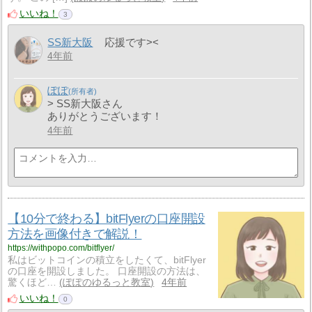
いいね！
3
SS新大阪
応援です><
4年前
ぽぽ
> SS新大阪さん
ありがとうございます！
4年前
【10分で終わる】bitFlyerの口座開設
方法を画像付きで解説！
https://withpopo.com/bitflyer/
私はビットコインの積立をしたくて、bitFlyer
の口座を開設しました。 口座開設の方法は、
驚くほど…
ぽぽのゆるっと教室
4年前
いいね！
0