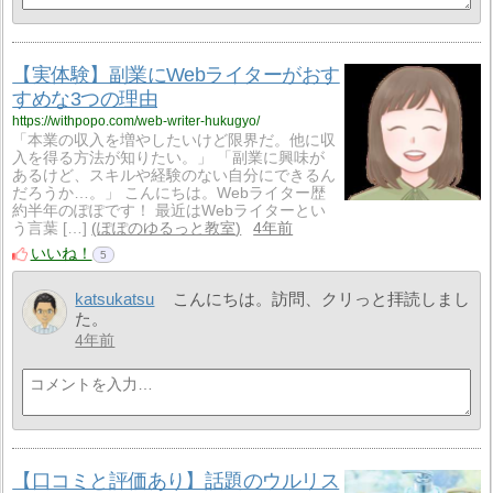
【実体験】副業にWebライターがおす
すめな3つの理由
https://withpopo.com/web-writer-hukugyo/
「本業の収入を増やしたいけど限界だ。他に収
入を得る方法が知りたい。」 「副業に興味が
あるけど、スキルや経験のない自分にできるん
だろうか…。」 こんにちは。Webライター歴
約半年のぽぽです！ 最近はWebライターとい
う言葉 […]
ぽぽのゆるっと教室
4年前
いいね！
5
katsukatsu
こんにちは。訪問、クリっと拝読しまし
た。
4年前
【口コミと評価あり】話題のウルリス