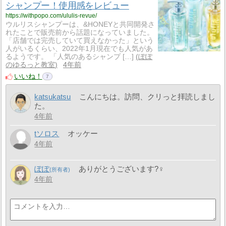
シャンプー！使用感をレビュー
https://withpopo.com/ululis-revue/
ウルリスシャンプーは、&HONEYと共同開発さ
れたことで販売前から話題になっていました。
「店舗では完売していて買えなかった」という
人がいるくらい、2022年1月現在でも人気があ
るようです。 「人気のあるシャンプ […]
ぽぽ
のゆるっと教室
4年前
いいね！
7
katsukatsu
こんにちは。訪問、クリっと拝読しまし
た。
4年前
tソロス
オッケー
4年前
ぽぽ
ありがとうございます?‍♀️
4年前