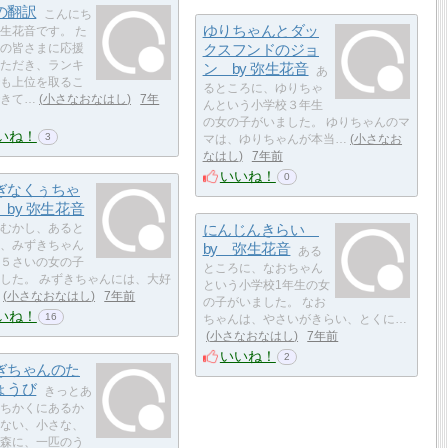
の翻訳
こんにち
ゆりちゃんとダッ
生花音です。 た
の皆さまに応援
クスフンドのジョ
ただき、ランキ
ン by 弥生花音
あ
も上位を取るこ
るところに、ゆりちゃ
きて…
小さなおなはし
7年
んという小学校３年生
の女の子がいました。 ゆりちゃんのマ
いね！
3
マは、ゆりちゃんが本当…
小さなお
なはし
7年前
いいね！
0
ぎなくぅちゃ
by 弥生花音
むかし、あると
にんじんきらい
、みずきちゃん
by 弥生花音
ある
５さいの女の子
ところに、なおちゃん
した。 みずきちゃんには、大好
という小学校1年生の女
小さなおなはし
7年前
の子がいました。 なお
いね！
16
ちゃんは、やさいがきらい、とくに…
小さなおなはし
7年前
いいね！
2
ぎちゃんのた
ょうび
きっとあ
ちかくにあるか
ない、小さな、
森に、一匹のう