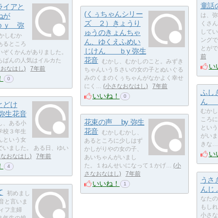
童話
ライアと
(くぅちゃんシリー
ねが
は、弥
ズ ２）きょうり
くさん
ｙ 弥
ゅうのきょんちゃ
してい
かしむか
ングで
ん、ゆくえふめい
あるところ
とがで
じけん ｂy 弥生
いぞくかんがありました。
前
花音
ちばんの人気はイルカた
むかし、むかしのこと。みずき
い
なおなはし
7年前
ちゃんいう５さいの女の子とぬいぐる
！
みのくまのくぅちゃんがなかよく幸せ
0
にく…
小さなおなはし
7年前
ふし
いいね！
0
ん 
とどけ
むかし
 弥生花音
ころに
花束の声 by 弥生
し、ある小
という
花音
学校３年生
むかしむかし、
がいま
んという女
あるところに少しはず
きな…
でいました。 ある日、ゆい
かしがりやの女の子、
い
さなおなはし
7年前
あいちゃんがいまし
！
た。１ねんせいになって１かげ…
小
4
さなおなはし
7年前
うさ
いいね！
1
んじ
て
初めまし
なたの
花音と言いま
もしれ
フィフ主婦
小さな
３年生の娘