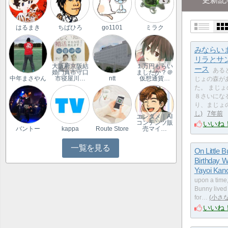
はるまき
ちばひろ
go1101
ミラク
みならい
リラとサ
大阪府京阪結
１万円もらい
ース
ある
婚門真市守口
ましたか？＠
中年まさやん
市寝屋川…
ntt
仮想通貨…
じょの森が
た。 まじ
８さいにな
り、まじょ
し
7年前
エンタメ｜AI
コンテンツ販
いいね
バントー
kappa
Route Store
売マイ…
一覧を見る
On Little 
Birthday W
Yayoi Kan
upon a time, 
Bunny lived 
for…
小さ
いいね