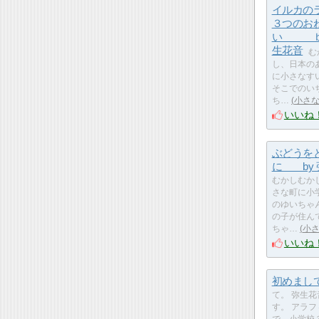
イルカの
３つのお
い ｂ
生花音
む
し、日本の
に小さなす
そこでのい
ち…
小さ
いいね
ぶどうを
に by
むかしむか
さな町に小
のゆいちゃ
の子が住ん
ちゃ…
小
いいね
初めまし
て。 弥生
す。 アラ
で、小学校