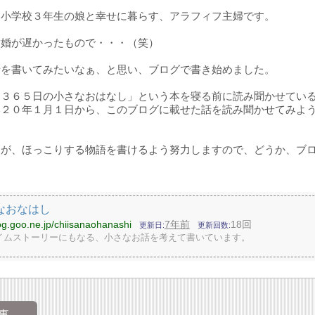
と小学校３年生の娘と幸せに暮らす、アラフィフ主婦です。
結婚が遅かったもので・・・（笑）
話を書いてみたいなぁ、と思い、ブログで書き始めました。
「３６５日の小さなおはなし」という本を寝る前に読み聞かせてい
０２０年１月１日から、このブログに載せた話を読み聞かせてみよ
すが、ほっこりする物語を書けるよう努力しますので、どうか、ブ
なおなはし
log.goo.ne.jp/chiisanaohanashi
7年前
18回
更新日
更新回数
イムストーリーにもなる、小さなお話を考えて書いています。
事