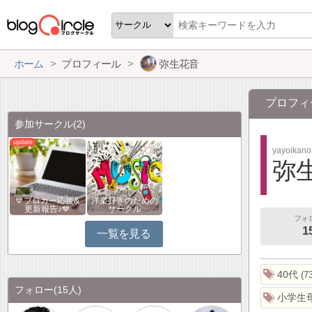
ホーム
プロフィール
弥生花音
プロフィ
参加サークル
(2)
yayoikan
弥
💙ブロガー応援&
洋楽好きのための
更新報告♪💙
サークル
フォ
1
一覧を見る
40代
7
フォロー
(15人)
小学生