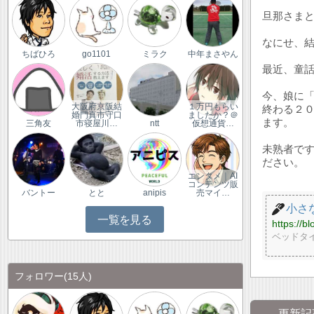
旦那さま
なにせ、
ちばひろ
go1101
ミラク
中年まさやん
最近、童
今、娘に
大阪府京阪結
１万円もらい
終わる２
婚門真市守口
ましたか？＠
ます。
三角友
市寝屋川…
ntt
仮想通貨…
未熟者で
ださい。
エンタメ｜AI
コンテンツ販
バントー
とと
anipis
売マイ…
小さ
一覧を見る
https://b
ベッドタ
フォロワー
(15人)
更新記