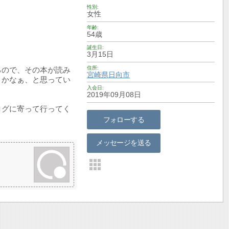
性別
女性
年齢
54歳
誕生日
3月15日
住所
るので、その本が読み
宮崎県
日向市
うかなぁ、と思ってい
入会日
2019年09月08日
ログに寄って行ってく
フォローする
メッセージを送る