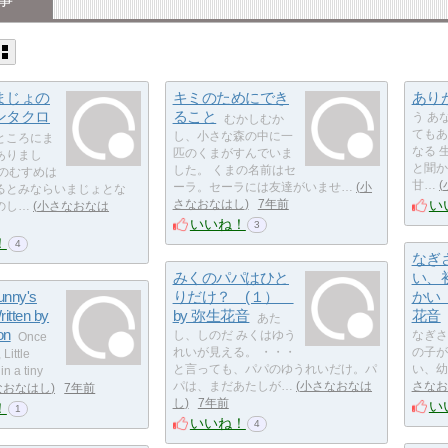
まじょの
キミのためにでき
あり
ンタクロ
ること
う あ
むかしむか
てもあ
し、小さな森の中に一
ところにま
なる 
匹のくまがすんでいま
ありまし
と聞か
した。 くまの名前はセ
ょのむすめは
甘…
ーラ。セーラには友達がいませ…
小
るとみならいまじょとな
い
さなおなはし
7年前
のし…
小さなおなは
いいね！
3
！
4
なぎ
みくのパパはひと
い、
Bunny's
りだけ？ (１）
かい
ritten by
by 弥生花音
花音
あた
on
し、しのだ みくはゆう
なぎさ
Once
れいが見える。 ・・・
の子が
Little
と言っても、パパのゆうれいだけ。パ
い、幼
in a tiny
パは、まだあたしが…
小さなおなは
さなお
なおなはし
7年前
し
7年前
い
！
1
いいね！
4