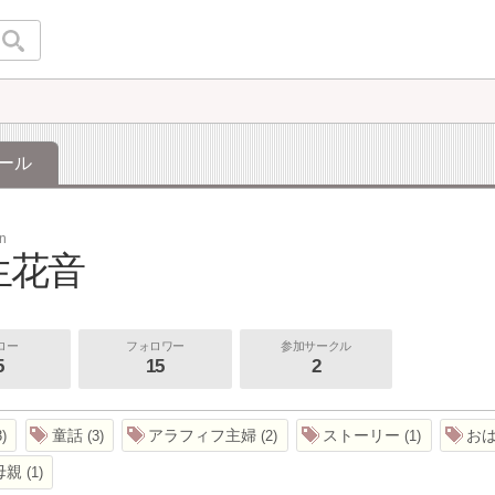
ール
on
生花音
ロー
フォロワー
参加サークル
5
15
2
童話
アラフィフ主婦
ストーリー
お
3
3
2
1
母親
1