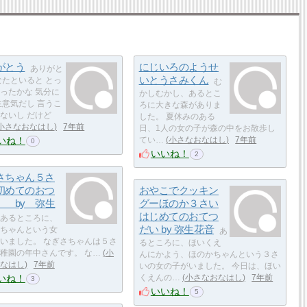
がとう
にじいろのようせ
ありがと
いとうさみくん
なたといると とっ
む
ったかな 気分に
かしむかし、あるとこ
生意気だし 言うこ
ろに大きな森がありま
ないし だけど
した。 夏休みのある
小さなおなはし
7年前
日、1人の女の子が森の中をお散歩し
いね！
てい…
小さなおなはし
7年前
0
いいね！
2
さちゃん５さ
初めてのおつ
おやこでクッキン
 by 弥生
グーほのか３さい
はじめてのおてつ
あるところに、
だい by 弥生花音
ちゃんという女
あ
いました。 なぎさちゃんは５さ
るところに、ほいくえ
稚園の年中さんです。 な…
小
んにかよう、ほのかちゃんという３さ
なはし
7年前
いの女の子がいました。 今日は、ほい
いね！
くえんの…
小さなおなはし
7年前
3
いいね！
5