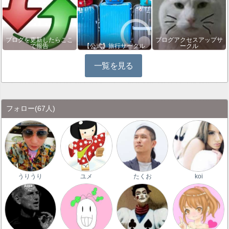
ブログを更新したらここ
ブログアクセスアップサ
で報告
【公式】旅行サークル
ークル
一覧を見る
フォロー
(67人)
うりうり
ユメ
たくお
koi