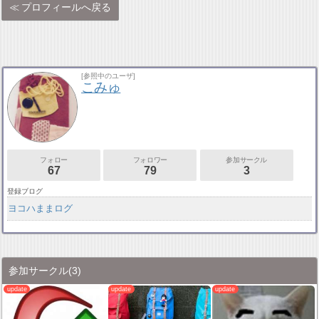
プロフィールへ戻る
[参照中のユーザ]
こみゅ
フォロー
フォロワー
参加サークル
67
79
3
登録ブログ
ヨコハままログ
参加サークル
(3)