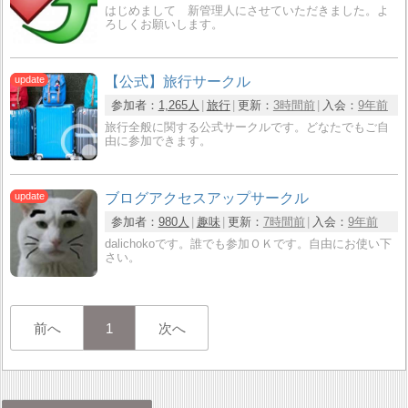
はじめまして 新管理人にさせていただきました。よ
ろしくお願いします。
【公式】旅行サークル
参加者：
1,265人
旅行
更新：
3時間前
入会：
9年前
旅行全般に関する公式サークルです。どなたでもご自
由に参加できます。
ブログアクセスアップサークル
参加者：
980人
趣味
更新：
7時間前
入会：
9年前
dalichokoです。誰でも参加ＯＫです。自由にお使い下
さい。
前へ
1
次へ