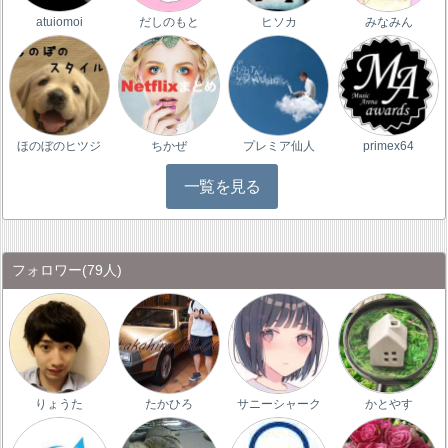
atuiomoi
だしのもと
ヒソカ
みなみん
ほのぼのヒツジ
ちかぜ
プレミア仙人
primex64
一覧を見る
フォロワー
(79人)
りょうた
たかひろ
サニーシャーク
かとやす